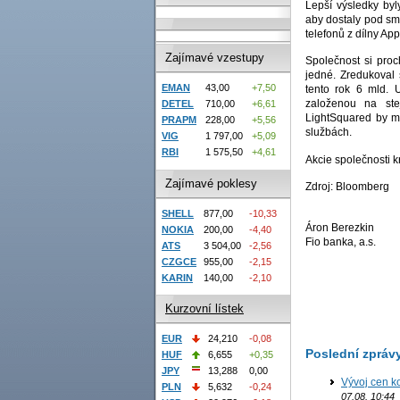
Lepší výsledky byl
aby dostaly pod sml
telefonů z dílny App
Zajímavé vzestupy
Společnost si proc
jedné. Zredukoval 
EMAN
43,00
+7,50
tento rok 6 mld. 
založenou na stej
DETEL
710,00
+6,61
LightSquared by mě
PRAPM
228,00
+5,56
službách.
VIG
1 797,00
+5,09
RBI
1 575,50
+4,61
Akcie společnosti k
Zajímavé poklesy
Zdroj: Bloomberg
SHELL
877,00
-10,33
Áron Berezkin
NOKIA
200,00
-4,40
Fio banka, a.s.
ATS
3 504,00
-2,56
CZGCE
955,00
-2,15
KARIN
140,00
-2,10
Kurzovní lístek
EUR
24,210
-0,08
Poslední zpráv
HUF
6,655
+0,35
JPY
13,288
0,00
Vývoj cen ko
PLN
5,632
-0,24
07.08. 10:44