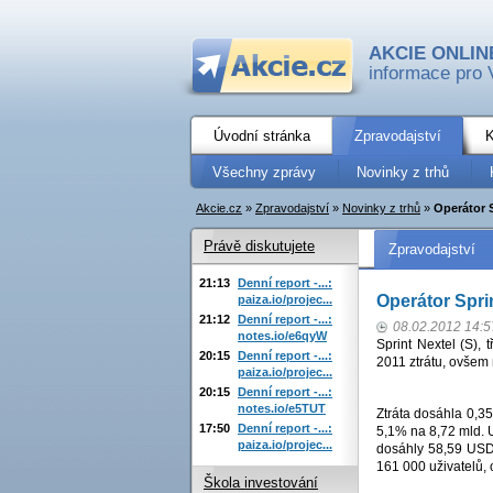
AKCIE ONLIN
informace pro 
Úvodní stránka
Zpravodajství
K
Všechny zprávy
Novinky z trhů
Akcie.cz
»
Zpravodajství
»
Novinky z trhů
»
Operátor S
Právě diskutujete
Zpravodajství
21:13
Denní report -...:
Operátor Sprin
paiza.io/projec...
21:12
Denní report -...:
08.02.2012 14:5
notes.io/e6qyW
Sprint Nextel (S), t
20:15
Denní report -...:
2011 ztrátu, ovšem
paiza.io/projec...
20:15
Denní report -...:
notes.io/e5TUT
Ztráta dosáhla 0,35
17:50
Denní report -...:
5,1% na 8,72 mld. 
paiza.io/projec...
dosáhly 58,59 USD 
161 000 uživatelů,
Škola investování