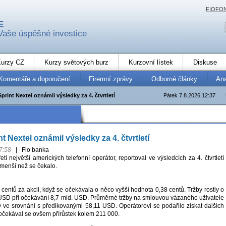
FIOFO
E
Vaše úspěšné investice
urzy CZ
Kurzy světových burz
Kurzovní lístek
Diskuse
Komentáře a doporučení
Firemní zprávy
Odborné články
An
print Nextel oznámil výsledky za 4. čtvrtletí
Pátek 7.8.2026 12:37
t Nextel oznámil výsledky za 4. čtvrtletí
7:58
|
Fio banka
řetí největší amerických telefonní operátor, reportoval ve výsledcích za 4. čtvrtletí
 menší než se čekalo.
 centů za akcii, když se očekávala o něco vyšší hodnota 0,38 centů. Tržby rostly o
USD při očekávání 8,7 mld. USD. Průměrné tržby na smlouvou vázaného uživatele
ve srovnání s předikovanými 58,11 USD. Operátorovi se podařilo získat dalších
 očekával se ovšem přírůstek kolem 211 000.