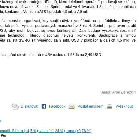
y taženy hlavně prodejem iPhonů, které telefonní operátoři prodávají se ztrátou,
ouvu nové uživatele. Zatímco Sprint prodal ve 4. kvartále 1,8 ml. těchto mobilních
lu, konkurenti Verizon a AT&T prodali 4,3 ml. a 7,6 ml.
hází menší reorganizací, kdy spojila divize zaměřené na spotřebitele a firmy do
se tak počet vysoce postavených manažerů z 8 na 4. Sprint je připraven utratit
USD, aby mohl bojovat se svou konkurencí. Dále buduje vysokorychlostní síť
né technologií, kterou disponují největší konkurenti. Spolupráce s firmou
la zajistit tzv. 4G síť výměnou za 9 mld. USD v platbách a dalších 4,5 mld. ve
rátce před otevřením trhů v USA rostou o 1,63 % na 2,49 USD.
Autor: Áron Berezkin
Diskutovat
Facebook
Poslat emailem
Vytisknout
y
modit: Stříbro (+4,5 %), zlato (+1,24 %), ropa (+0,76 %)
Fio