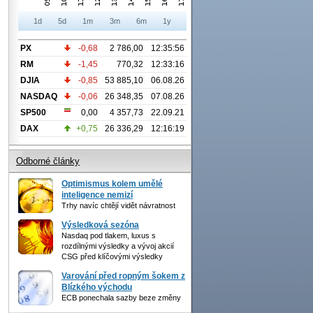
1d
5d
1m
3m
6m
1y
PX
-0,68
2 786,00
12:35:56
RM
-1,45
770,32
12:33:16
DJIA
-0,85
53 885,10
06.08.26
NASDAQ
-0,06
26 348,35
07.08.26
SP500
0,00
4 357,73
22.09.21
DAX
+0,75
26 336,29
12:16:19
Odborné články
Optimismus kolem umělé
inteligence nemizí
Trhy navíc chtějí vidět návratnost
Výsledková sezóna
Nasdaq pod tlakem, luxus s
rozdílnými výsledky a vývoj akcií
CSG před klíčovými výsledky
Varování před ropným šokem z
Blízkého východu
ECB ponechala sazby beze změny