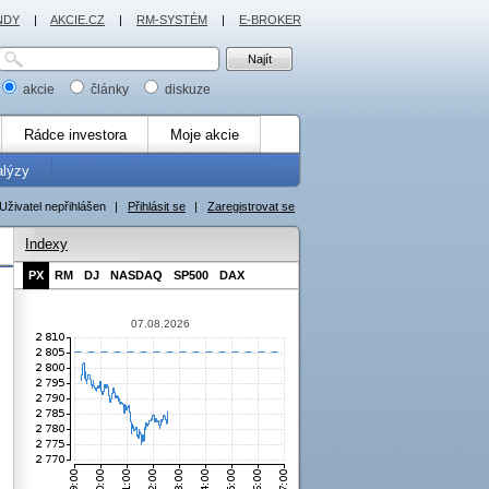
NDY
|
AKCIE.CZ
|
RM-SYSTÉM
|
E-BROKER
akcie
články
diskuze
Rádce investora
Moje akcie
alýzy
Uživatel nepřihlášen
|
Přihlásit se
|
Zaregistrovat se
Indexy
PX
RM
DJ
NASDAQ
SP500
DAX
07.08.2026