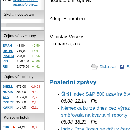
hodnota činí 0,3 %.
paiza.io/projec...
Škola investování
Zdroj: Bloomberg
Miloslav Veselý
Zajímavé vzestupy
Fio banka, a.s.
EMAN
43,00
+7,50
DETEL
710,00
+6,61
PRAPM
228,00
+5,56
VIG
1 797,00
+5,09
RBI
1 575,50
+4,61
Diskutovat
F
Zajímavé poklesy
Poslední zprávy
SHELL
877,00
-10,33
NOKIA
200,00
-4,40
Širší index S&P 500 uzavírá čt
ATS
3 504,00
-2,56
Fio
06.08. 22:14
CZGCE
955,00
-2,15
Německá burza dnes bez výrazn
KARIN
140,00
-2,10
směřovala na kvartální reporty
Kurzovní lístek
Fio
06.08. 18:23
EUR
24,210
-0,08
Index Dow Jones se drží v čer