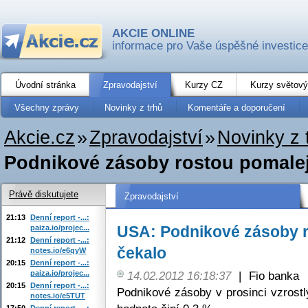
AKCIE ONLINE
informace pro Vaše úspěšné investice
Úvodní stránka
Zpravodajství
Kurzy CZ
Kurzy světový
Všechny zprávy
Novinky z trhů
Komentáře a doporučení
Akcie.cz
»
Zpravodajství
»
Novinky z 
Podnikové zásoby rostou pomaleji
Právě diskutujete
Zpravodajství
21:13
Denní report -...:
USA: Podnikové zásoby r
paiza.io/projec...
21:12
Denní report -...:
čekalo
notes.io/e6qyW
20:15
Denní report -...:
paiza.io/projec...
14.02.2012 16:18:37
|
Fio banka
20:15
Denní report -...:
Podnikové zásoby v prosinci vzrost
notes.io/e5TUT
17:50
Denní report -...: