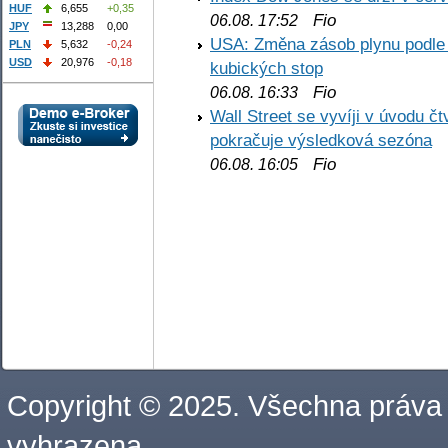
HUF
6,655
+0,35
Fio
06.08. 17:52
JPY
13,288
0,00
USA: Změna zásob plynu podle E
PLN
5,632
-0,24
USD
20,976
-0,18
kubických stop
Fio
06.08. 16:33
Wall Street se vyvíji v úvodu 
pokračuje výsledková sezóna
Fio
06.08. 16:05
Copyright © 2025. Všechna práva
vyhrazena.