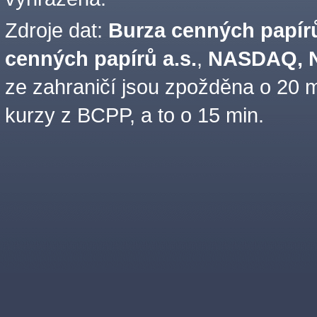
Zdroje dat:
Burza cenných papírů
cenných papírů a.s.
,
NASDAQ, N
ze zahraničí jsou zpožděna o 20 m
kurzy z BCPP, a to o 15 min.