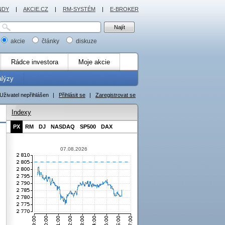
NDY
|
AKCIE.CZ
|
RM-SYSTÉM
|
E-BROKER
akcie
články
diskuze
Rádce investora
Moje akcie
alýzy
Uživatel nepřihlášen
|
Přihlásit se
|
Zaregistrovat se
Indexy
PX
RM
DJ
NASDAQ
SP500
DAX
07.08.2026