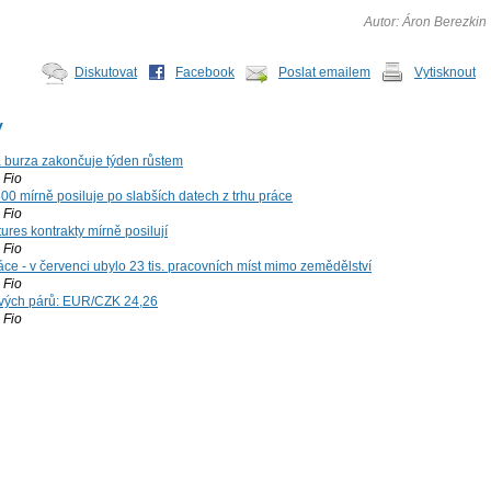
Autor: Áron Berezkin
Diskutovat
Facebook
Poslat emailem
Vytisknout
y
á burza zakončuje týden růstem
Fio
00 mírně posiluje po slabších datech z trhu práce
Fio
ures kontrakty mírně posilují
Fio
ce - v červenci ubylo 23 tis. pracovních míst mimo zemědělství
Fio
vých párů: EUR/CZK 24,26
Fio