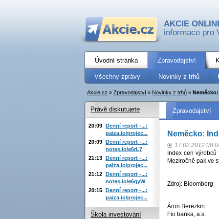
AKCIE ONLIN
informace pro 
Úvodní stránka
Zpravodajství
K
Všechny zprávy
Novinky z trhů
Akcie.cz
»
Zpravodajství
»
Novinky z trhů
»
Neměcko: 
Právě diskutujete
Zpravodajství
20:09
Denní report -...:
Neměcko: Inde
paiza.io/projec...
20:09
Denní report -...:
17.02.2012 08:0
notes.io/e6rL7
Index cen výrobců 
21:13
Denní report -...:
Meziročně pak ve st
paiza.io/projec...
21:12
Denní report -...:
notes.io/e6qyW
Zdroj: Bloomberg
20:15
Denní report -...:
paiza.io/projec...
Áron Berezkin
Fio banka, a.s.
Škola investování