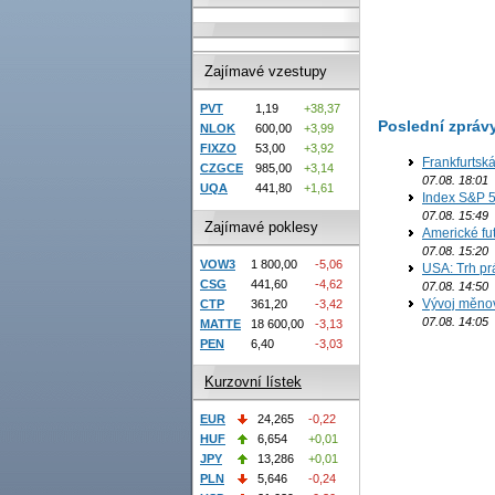
Zajímavé vzestupy
PVT
1,19
+38,37
Poslední zpráv
NLOK
600,00
+3,99
FIXZO
53,00
+3,92
Frankfurtsk
CZGCE
985,00
+3,14
07.08. 18:01
UQA
441,80
+1,61
Index S&P 5
07.08. 15:49
Zajímavé poklesy
Americké fut
07.08. 15:20
VOW3
1 800,00
-5,06
USA: Trh prá
CSG
441,60
-4,62
07.08. 14:50
Vývoj měno
CTP
361,20
-3,42
07.08. 14:05
MATTE
18 600,00
-3,13
PEN
6,40
-3,03
Kurzovní lístek
EUR
24,265
-0,22
HUF
6,654
+0,01
JPY
13,286
+0,01
PLN
5,646
-0,24