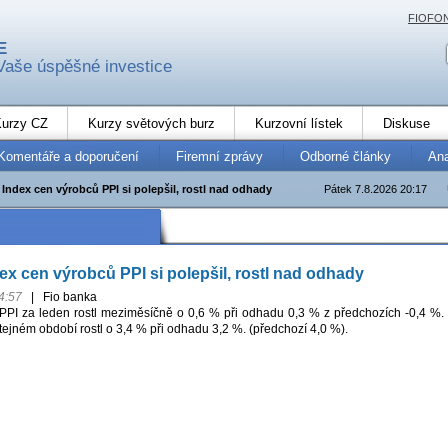
FIOFO
E
Vaše úspěšné investice
urzy CZ
Kurzy světových burz
Kurzovní lístek
Diskuse
Komentáře a doporučení
Firemní zprávy
Odborné články
An
Index cen výrobců PPI si polepšil, rostl nad odhady
Pátek 7.8.2026 20:17
x cen výrobců PPI si polepšil, rostl nad odhady
4:57
|
Fio banka
PPI za leden rostl meziměsíčně o 0,6 % při odhadu 0,3 % z předchozích -0,4 %.
ejném období rostl o 3,4 % při odhadu 3,2 %. (předchozí 4,0 %).