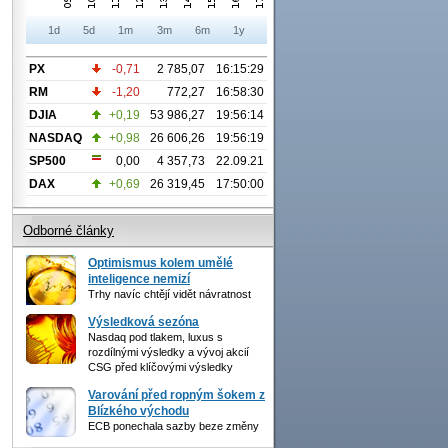
1d
5d
1m
3m
6m
1y
PX
-0,71
2 785,07
16:15:29
RM
-1,20
772,27
16:58:30
DJIA
+0,19
53 986,27
19:56:14
NASDAQ
+0,98
26 606,26
19:56:19
SP500
0,00
4 357,73
22.09.21
DAX
+0,69
26 319,45
17:50:00
Odborné články
Optimismus kolem umělé
inteligence nemizí
Trhy navíc chtějí vidět návratnost
Výsledková sezóna
Nasdaq pod tlakem, luxus s
rozdílnými výsledky a vývoj akcií
CSG před klíčovými výsledky
Varování před ropným šokem z
Blízkého východu
ECB ponechala sazby beze změny