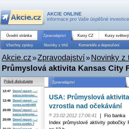
AKCIE ONLINE
informace pro Vaše úspěšné investice
Úvodní stránka
Zpravodajství
Kurzy CZ
Kurzy světový
Všechny zprávy
Novinky z trhů
Komentáře a doporučení
Akcie.cz
»
Zpravodajství
»
Novinky z 
Průmyslová aktivita Kansas City F
Právě diskutujete
Zpravodajství
12:47
Denní report -...:
USA: Průmyslová aktivit
paiza.io/projec...
12:46
Denní report -...:
vzrostla nad očekávání
notes.io/e6yWX
20:09
Denní report -...:
paiza.io/projec...
23.02.2012 17:06:41
|
Fio banka
20:09
Denní report -...:
Index průmyslové aktivity pobočky 
notes.io/e6rL7
21:13
Denní report -...: