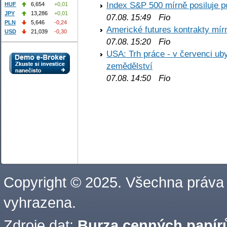
Index S&P 500 mírně posiluje p
HUF
6,654
+0,01
JPY
13,286
+0,01
Fio
07.08. 15:49
PLN
5,646
-0,24
Americké futures kontrakty mírn
USD
21,039
-0,30
Fio
07.08. 15:20
USA: Trh práce - v červenci ub
zemědělství
Fio
07.08. 14:50
Copyright © 2025. Všechna práva
vyhrazena.
Zdroje dat:
Burza cenných papírů