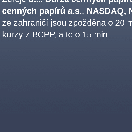
cenných papírů a.s.
,
NASDAQ, N
ze zahraničí jsou zpožděna o 20 m
kurzy z BCPP, a to o 15 min.