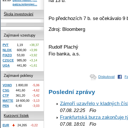
na 13 b.
paiza.io/projec...
Škola investování
Po předchozích 7 b. se očekávalo 9 
Zdroj: Bloomberg
Zajímavé vzestupy
PVT
1,19
+38,37
Rudolf Plachý
NLOK
600,00
+3,99
Fio banka, a.s.
FIXZO
53,00
+3,92
CZGCE
985,00
+3,14
UQA
441,80
+1,61
Zajímavé poklesy
Diskutovat
F
VOW3
1 800,00
-5,06
Poslední zprávy
CSG
441,60
-4,62
CTP
361,20
-3,42
MATTE
18 600,00
-3,13
Zámoří uzavřelo v kladných č
PEN
6,40
-3,03
Fio
07.08. 22:25
Kurzovní lístek
Frankfurtská burza zakončuje 
Fio
07.08. 18:01
EUR
24,265
-0,22