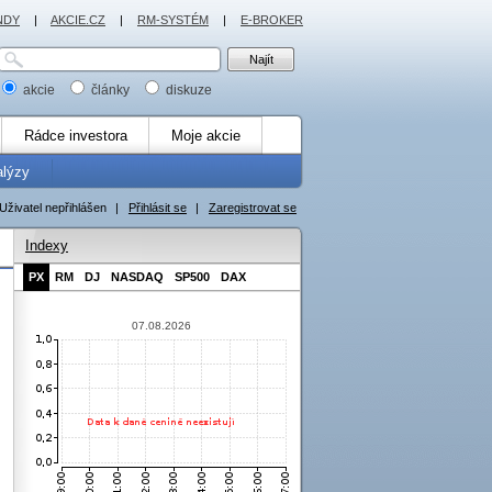
NDY
|
AKCIE.CZ
|
RM-SYSTÉM
|
E-BROKER
akcie
články
diskuze
Rádce investora
Moje akcie
alýzy
Uživatel nepřihlášen
|
Přihlásit se
|
Zaregistrovat se
Indexy
PX
RM
DJ
NASDAQ
SP500
DAX
07.08.2026