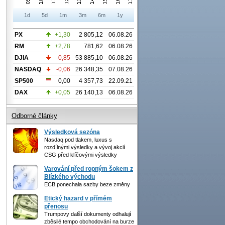
1d
5d
1m
3m
6m
1y
PX
+1,30
2 805,12
06.08.26
RM
+2,78
781,62
06.08.26
DJIA
-0,85
53 885,10
06.08.26
NASDAQ
-0,06
26 348,35
07.08.26
SP500
0,00
4 357,73
22.09.21
DAX
+0,05
26 140,13
06.08.26
Odborné články
Výsledková sezóna
Nasdaq pod tlakem, luxus s
rozdílnými výsledky a vývoj akcií
CSG před klíčovými výsledky
Varování před ropným šokem z
Blízkého východu
ECB ponechala sazby beze změny
Etický hazard v přímém
přenosu
Trumpovy další dokumenty odhalují
zběsilé tempo obchodování na burze