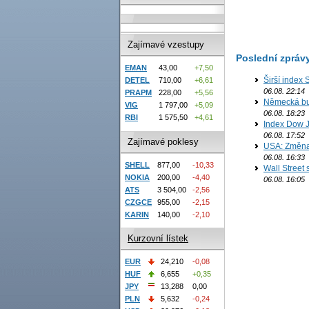
Zajímavé vzestupy
Poslední zpráv
EMAN
43,00
+7,50
Širší index 
DETEL
710,00
+6,61
06.08. 22:14
PRAPM
228,00
+5,56
Německá bur
VIG
1 797,00
+5,09
06.08. 18:23
RBI
1 575,50
+4,61
Index Dow J
06.08. 17:52
Zajímavé poklesy
USA: Změna 
06.08. 16:33
SHELL
877,00
-10,33
Wall Street
NOKIA
200,00
-4,40
06.08. 16:05
ATS
3 504,00
-2,56
CZGCE
955,00
-2,15
KARIN
140,00
-2,10
Kurzovní lístek
EUR
24,210
-0,08
HUF
6,655
+0,35
JPY
13,288
0,00
PLN
5,632
-0,24