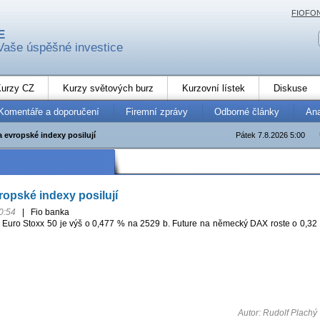
FIOFO
E
Vaše úspěšné investice
urzy CZ
Kurzy světových burz
Kurzovní lístek
Diskuse
Komentáře a doporučení
Firemní zprávy
Odborné články
An
 evropské indexy posilují
Pátek 7.8.2026 5:00
ropské indexy posilují
0:54
|
Fio banka
 Euro Stoxx 50 je výš o 0,477 % na 2529 b. Future na německý DAX roste o 0,32
Autor: Rudolf Plachý