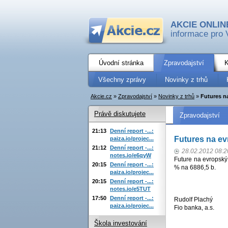
AKCIE ONLIN
informace pro 
Úvodní stránka
Zpravodajství
K
Všechny zprávy
Novinky z trhů
Akcie.cz
»
Zpravodajství
»
Novinky z trhů
»
Futures na
Právě diskutujete
Zpravodajství
21:13
Denní report -...:
Futures na ev
paiza.io/projec...
21:12
Denní report -...:
28.02.2012 08:2
notes.io/e6qyW
Future na evropský
20:15
Denní report -...:
% na 6886,5 b.
paiza.io/projec...
20:15
Denní report -...:
notes.io/e5TUT
17:50
Denní report -...:
Rudolf Plachý
paiza.io/projec...
Fio banka, a.s.
Škola investování