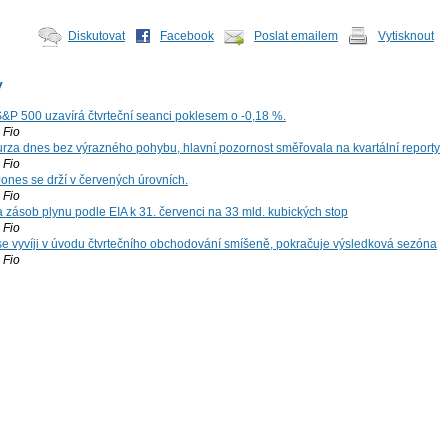
Diskutovat
Facebook
Poslat emailem
Vytisknout
y
S&P 500 uzavírá čtvrteční seanci poklesem o -0,18 %.
Fio
za dnes bez výrazného pohybu, hlavní pozornost směřovala na kvartální reporty
Fio
ones se drží v červených úrovních.
Fio
zásob plynu podle EIA k 31. červenci na 33 mld. kubických stop
Fio
 se vyvíji v úvodu čtvrtečního obchodování smíšeně, pokračuje výsledková sezóna
Fio