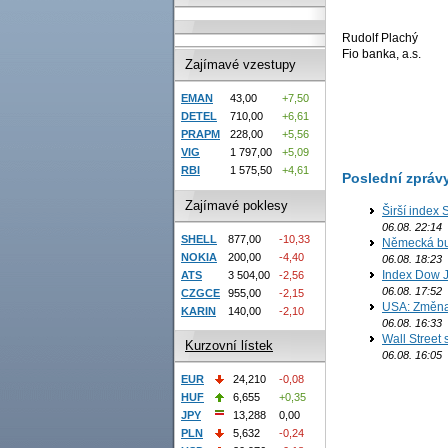
Rudolf Plachý
Fio banka, a.s.
Zajímavé vzestupy
EMAN
43,00
+7,50
DETEL
710,00
+6,61
PRAPM
228,00
+5,56
VIG
1 797,00
+5,09
RBI
1 575,50
+4,61
Poslední zpráv
Zajímavé poklesy
Širší index 
06.08. 22:14
SHELL
877,00
-10,33
Německá bur
NOKIA
200,00
-4,40
06.08. 18:23
Index Dow J
ATS
3 504,00
-2,56
06.08. 17:52
CZGCE
955,00
-2,15
USA: Změna 
KARIN
140,00
-2,10
06.08. 16:33
Wall Street
Kurzovní lístek
06.08. 16:05
EUR
24,210
-0,08
HUF
6,655
+0,35
JPY
13,288
0,00
PLN
5,632
-0,24