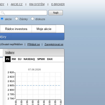
NDY
|
AKCIE.CZ
|
RM-SYSTÉM
|
E-BROKER
akcie
články
diskuze
Rádce investora
Moje akcie
alýzy
Uživatel nepřihlášen
|
Přihlásit se
|
Zaregistrovat se
Indexy
PX
RM
DJ
NASDAQ
SP500
DAX
07.08.2026