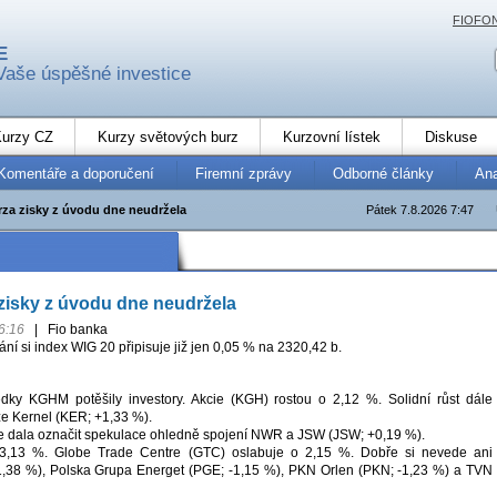
FIOFO
E
Vaše úspěšné investice
urzy CZ
Kurzy světových burz
Kurzovní lístek
Diskuse
Komentáře a doporučení
Firemní zprávy
Odborné články
An
rza zisky z úvodu dne neudržela
Pátek 7.8.2026 7:47
zisky z úvodu dne neudržela
6:16
|
Fio banka
í si index WIG 20 připisuje již jen 0,05 % na 2320,42 b.
dky KGHM potěšily investory. Akcie (KGH) rostou o 2,12 %. Solidní růst dále
 Kernel (KER; +1,33 %).
e dala označit spekulace ohledně spojení NWR a JSW (JSW; +0,19 %).
 3,13 %. Globe Trade Centre (GTC) oslabuje o 2,15 %. Dobře si nevede ani
1,38 %), Polska Grupa Energet (PGE; -1,15 %), PKN Orlen (PKN; -1,23 %) a TVN