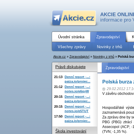
AKCIE ONLIN
informace pro 
Úvodní stránka
Zpravodajství
K
Všechny zprávy
Novinky z trhů
Akcie.cz
»
Zpravodajství
»
Novinky z trhů
»
Polská bu
Právě diskutujete
Zpravodajství
21:13
Denní report -...:
Polská burza 
paiza.io/projec...
21:12
Denní report -...:
29.02.2012 17:1
notes.io/e6qyW
V závěru obchodován
20:15
Denní report -...:
paiza.io/projec...
20:15
Denní report -...:
Hospodářské výsle
notes.io/e5TUT
zaznamenává pouze
17:50
Denní report -...:
Za zprávu dne by s
paiza.io/projec...
PBG (PBG) ztrácí
Assecopol (ACP; -
Škola investování
(TVN; -1,35 %).