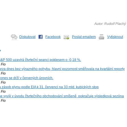
Autor: Rudolf Plachý
Diskutovat
Facebook
Poslat emailem
Vytisknout
y
S&P 500 uzavírá čtvrteční seanci poklesem o -0,18 %.
Fio
za dnes bez výrazného pohybu, hlavní pozornost směřovala na kvartální reporty
Fio
ones se drží v červených úrovních.
Fio
zásob plynu podle EIA k 31. červenci na 33 mld. kubických stop
Fio
 se vyvíji v úvodu čtvrtečního obchodování smíšeně, pokračuje výsledková sezóna
Fio