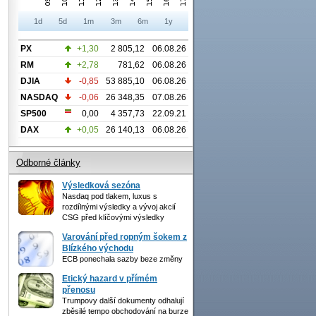
1d
5d
1m
3m
6m
1y
PX
+1,30
2 805,12
06.08.26
RM
+2,78
781,62
06.08.26
DJIA
-0,85
53 885,10
06.08.26
NASDAQ
-0,06
26 348,35
07.08.26
SP500
0,00
4 357,73
22.09.21
DAX
+0,05
26 140,13
06.08.26
Odborné články
Výsledková sezóna
Nasdaq pod tlakem, luxus s
rozdílnými výsledky a vývoj akcií
CSG před klíčovými výsledky
Varování před ropným šokem z
Blízkého východu
ECB ponechala sazby beze změny
Etický hazard v přímém
přenosu
Trumpovy další dokumenty odhalují
zběsilé tempo obchodování na burze