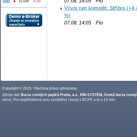
Fio
07.08. 14:05
USD
21,039
-0,30
Vývoj cen komodit: Stříbro (+4,
%)
Fio
07.08. 14:05
Copyright © 2025. Všechna práva vyhrazena.
Zdroje dat:
Burza cenných papírů Praha, a.s.
,
RM-SYSTÉM, česká burza cennýc
minut. Pro nepřihlášené jsou zpožděny i kurzy z BCPP, a to o 15 min.