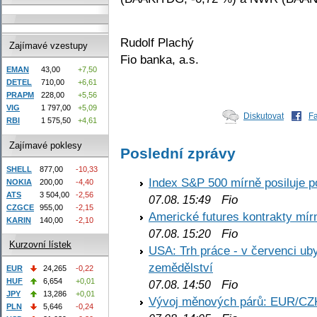
Rudolf Plachý
Zajímavé vzestupy
Fio banka, a.s.
EMAN
43,00
+7,50
DETEL
710,00
+6,61
PRAPM
228,00
+5,56
VIG
1 797,00
+5,09
Diskutovat
F
RBI
1 575,50
+4,61
Zajímavé poklesy
Poslední zprávy
SHELL
877,00
-10,33
Index S&P 500 mírně posiluje p
NOKIA
200,00
-4,40
ATS
3 504,00
-2,56
Fio
07.08. 15:49
CZGCE
955,00
-2,15
Americké futures kontrakty mírn
KARIN
140,00
-2,10
Fio
07.08. 15:20
Kurzovní lístek
USA: Trh práce - v červenci ub
zemědělství
EUR
24,265
-0,22
HUF
6,654
+0,01
Fio
07.08. 14:50
JPY
13,286
+0,01
Vývoj měnových párů: EUR/CZ
PLN
5,646
-0,24