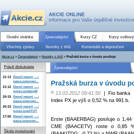
AKCIE ONLINE
informace pro Vaše úspěšné investice
Úvodní stránka
Zpravodajství
Kurzy CZ
Kurzy světový
Všechny zprávy
Novinky z trhů
Komentáře a doporučení
Akcie.cz
»
Zpravodajství
»
Novinky z trhů
»
Pražská burza v úvodu posiluje
Právě diskutujete
Zpravodajství
21:13
Denní report -...:
Pražská burza v úvodu po
paiza.io/projec...
21:12
Denní report -...:
notes.io/e6qyW
13.03.2012 09:41:50
|
Fio banka
20:15
Denní report -...:
Index PX je výš o 0,52 % na 991 b.
paiza.io/projec...
20:15
Denní report -...:
notes.io/e5TUT
17:50
Denní report -...:
Erste (BAAERBAG) posiluje o 1,44
paiza.io/projec...
CME (BAACETV) roste o 0,85 %. N
Škola investování
(BAAKITDG; -0,72 %) a NWR (BAAN