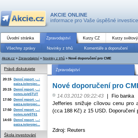
AKCIE ONLINE
informace pro Vaše úspěšné investice
Úvodní stránka
Zpravodajství
Kurzy CZ
Kurzy světový
Všechny zprávy
Novinky z trhů
Komentáře a doporučení
Akcie.cz
»
Zpravodajství
»
Novinky z trhů
»
Nové doporučení pro CME
Právě diskutujete
Zpravodajství
20:15
Denní report -...:
Nové doporučení pro CM
paiza.io/projec...
20:15
Denní report -...:
notes.io/e5TUT
14.03.2012 09:22:43
|
Fio banka
17:50
Denní report -...:
Jefferies snižuje cílovou cenu p
paiza.io/projec...
(cca 188 Kč) z 15 USD. Doporučení p
17:50
Denní report -...:
notes.io/e5T61
14:03
Denní report -...:
paiza.io/projec...
Zdroj: Reuters
Škola investování