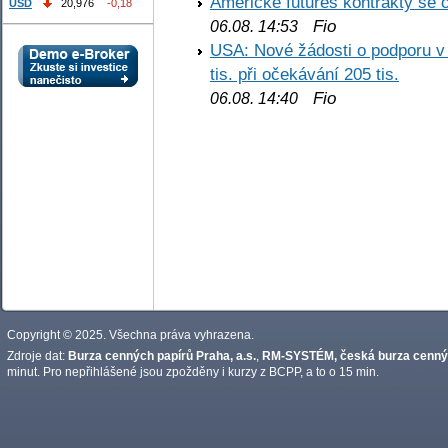
Americké futures kontrakty se 
USD
20,976
-0,18
Fio
06.08. 14:53
USA: Nové žádosti o podporu v
tis. při očekávání 205 tis.
Fio
06.08. 14:40
Copyright © 2025. Všechna práva vyhrazena.
Zdroje dat:
Burza cenných papírů Praha, a.s.
,
RM-SYSTÉM, česká burza cennýc
minut. Pro nepřihlášené jsou zpožděny i kurzy z BCPP, a to o 15 min.