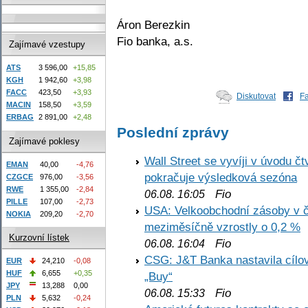
Áron Berezkin
Fio banka, a.s.
Zajímavé vzestupy
ATS
3 596,00
+15,85
KGH
1 942,60
+3,98
FACC
423,50
+3,93
Diskutovat
F
MACIN
158,50
+3,59
ERBAG
2 891,00
+2,48
Poslední zprávy
Zajímavé poklesy
Wall Street se vyvíji v úvodu 
EMAN
40,00
-4,76
pokračuje výsledková sezóna
CZGCE
976,00
-3,56
RWE
1 355,00
-2,84
Fio
06.08. 16:05
PILLE
107,00
-2,73
USA: Velkoobchodní zásoby v č
NOKIA
209,20
-2,70
meziměsíčně vzrostly o 0,2 %
Kurzovní lístek
Fio
06.08. 16:04
CSG: J&T Banka nastavila cílo
EUR
24,210
-0,08
HUF
6,655
+0,35
„Buy“
JPY
13,288
0,00
Fio
06.08. 15:33
PLN
5,632
-0,24