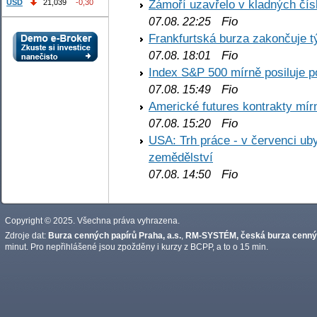
Zámoří uzavřelo v kladných č
USD
21,039
-0,30
Fio
07.08. 22:25
Frankfurtská burza zakončuje 
Fio
07.08. 18:01
Index S&P 500 mírně posiluje p
Fio
07.08. 15:49
Americké futures kontrakty mírn
Fio
07.08. 15:20
USA: Trh práce - v červenci ub
zemědělství
Fio
07.08. 14:50
Copyright © 2025. Všechna práva vyhrazena.
Zdroje dat:
Burza cenných papírů Praha, a.s.
,
RM-SYSTÉM, česká burza cennýc
minut. Pro nepřihlášené jsou zpožděny i kurzy z BCPP, a to o 15 min.