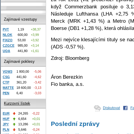
když Commerzbank posiluje o 3,
Následuje Lufthansa (LHA +2,75
Zajímavé vzestupy
Merck (MRK +1,43 %) a Metro (M
Boerse (DB1 +1,28 %), která ohlásil
PVT
1,19
+38,37
NLOK
600,00
+3,99
Mezi nejvíce klesajícími tituly se 
FIXZO
53,00
+3,92
(ADS -0,57 %).
CZGCE
985,00
+3,14
UQA
441,80
+1,61
Zdroj: Bloomberg
Zajímavé poklesy
VOW3
1 800,00
-5,06
Áron Berezkin
CSG
441,60
-4,62
CTP
361,20
-3,42
Fio banka, a.s.
MATTE
18 600,00
-3,13
PEN
6,40
-3,03
Kurzovní lístek
Diskutovat
F
EUR
24,265
-0,22
HUF
6,654
+0,01
Poslední zprávy
JPY
13,286
+0,01
PLN
5,646
-0,24