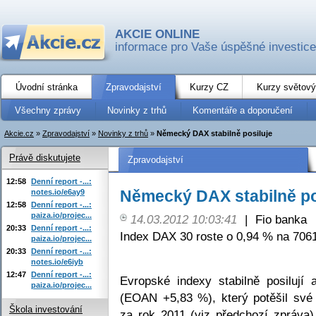
AKCIE ONLINE
informace pro Vaše úspěšné investice
Úvodní stránka
Zpravodajství
Kurzy CZ
Kurzy světový
Všechny zprávy
Novinky z trhů
Komentáře a doporučení
Akcie.cz
»
Zpravodajství
»
Novinky z trhů
»
Německý DAX stabilně posiluje
Právě diskutujete
Zpravodajství
12:58
Denní report -...:
Německý DAX stabilně po
notes.io/e6ay9
12:58
Denní report -...:
paiza.io/projec...
14.03.2012 10:03:41
|
Fio banka
20:33
Denní report -...:
Index DAX 30 roste o 0,94 % na 706
paiza.io/projec...
20:33
Denní report -...:
notes.io/e6iyb
12:47
Denní report -...:
Evropské indexy stabilně posiluj
paiza.io/projec...
(EOAN +5,83 %), který potěšil své
Škola investování
za rok 2011 (viz předchozí zpráva