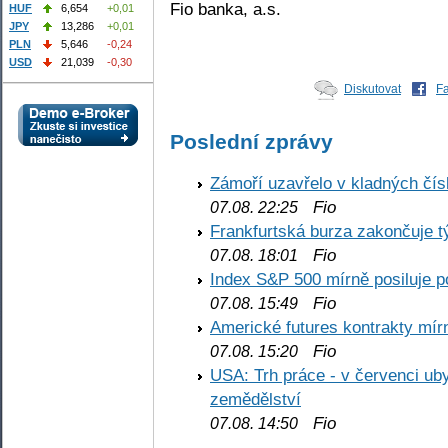
Fio banka, a.s.
HUF
6,654
+0,01
JPY
13,286
+0,01
PLN
5,646
-0,24
USD
21,039
-0,30
Diskutovat
F
Poslední zprávy
Zámoří uzavřelo v kladných č
Fio
07.08. 22:25
Frankfurtská burza zakončuje 
Fio
07.08. 18:01
Index S&P 500 mírně posiluje p
Fio
07.08. 15:49
Americké futures kontrakty mírn
Fio
07.08. 15:20
USA: Trh práce - v červenci ub
zemědělství
Fio
07.08. 14:50