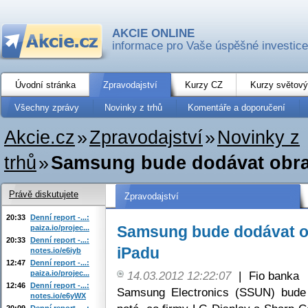
AKCIE ONLINE
informace pro Vaše úspěšné investice
Úvodní stránka
Zpravodajství
Kurzy CZ
Kurzy světový
Všechny zprávy
Novinky z trhů
Komentáře a doporučení
Akcie.cz
»
Zpravodajství
»
Novinky z
trhů
»
Samsung bude dodávat obra
Právě diskutujete
Zpravodajství
20:33
Denní report -...:
Samsung bude dodávat o
paiza.io/projec...
20:33
Denní report -...:
iPadu
notes.io/e6iyb
12:47
Denní report -...:
paiza.io/projec...
14.03.2012 12:22:07
|
Fio banka
12:46
Denní report -...:
Samsung Electronics (SSUN) bude
notes.io/e6yWX
20:09
Denní report -...: