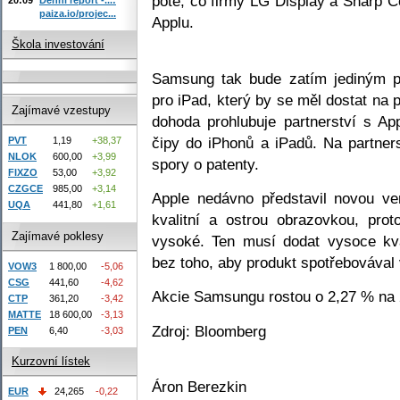
poté, co firmy LG Display a Sharp Co
paiza.io/projec...
Applu.
Škola investování
Samsung tak bude zatím jediným p
pro iPad, který by se měl dostat na
Zajímavé vzestupy
dohoda prohlubuje partnerství s A
čipy do iPhonů a iPadů. Na partner
PVT
1,19
+38,37
NLOK
600,00
+3,99
spory o patenty.
FIXZO
53,00
+3,92
CZGCE
985,00
+3,14
Apple nedávno představil novou ve
UQA
441,80
+1,61
kvalitní a ostrou obrazovkou, pro
Zajímavé poklesy
vysoké. Ten musí dodat vysoce kva
bez toho, aby produkt spotřebovával v
VOW3
1 800,00
-5,06
CSG
441,60
-4,62
Akcie Samsungu rostou o 2,27 % na
CTP
361,20
-3,42
MATTE
18 600,00
-3,13
Zdroj: Bloomberg
PEN
6,40
-3,03
Kurzovní lístek
Áron Berezkin
EUR
24,265
-0,22