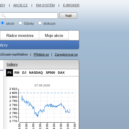
NDY
|
AKCIE.CZ
|
RM-SYSTÉM
|
E-BROKER
akcie
články
diskuze
Rádce investora
Moje akcie
alýzy
Uživatel nepřihlášen
|
Přihlásit se
|
Zaregistrovat se
Indexy
PX
RM
DJ
NASDAQ
SP500
DAX
07.08.2026