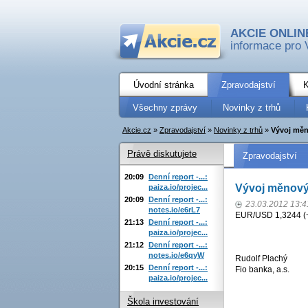
AKCIE ONLIN
informace pro 
Úvodní stránka
Zpravodajství
K
Všechny zprávy
Novinky z trhů
Akcie.cz
»
Zpravodajství
»
Novinky z trhů
»
Vývoj měn
Právě diskutujete
Zpravodajství
20:09
Denní report -...:
Vývoj měnový
paiza.io/projec...
20:09
Denní report -...:
23.03.2012 13:4
notes.io/e6rL7
EUR/USD 1,3244 (+
21:13
Denní report -...:
paiza.io/projec...
21:12
Denní report -...:
notes.io/e6qyW
Rudolf Plachý
20:15
Denní report -...:
Fio banka, a.s.
paiza.io/projec...
Škola investování