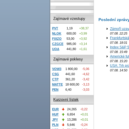
Zajímavé vzestupy
Poslední zpráv
PVT
1,19
+38,37
Zámoří uzav
NLOK
600,00
+3,99
07.08. 22:25
Frankfurtsk
FIXZO
53,00
+3,92
07.08. 18:01
CZGCE
985,00
+3,14
Index S&P 5
UQA
441,80
+1,61
07.08. 15:49
Americké fut
Zajímavé poklesy
07.08. 15:20
USA: Trh prá
VOW3
1 800,00
-5,06
07.08. 14:50
CSG
441,60
-4,62
CTP
361,20
-3,42
MATTE
18 600,00
-3,13
PEN
6,40
-3,03
Kurzovní lístek
EUR
24,265
-0,22
HUF
6,654
+0,01
JPY
13,286
+0,01
PLN
5,646
-0,24