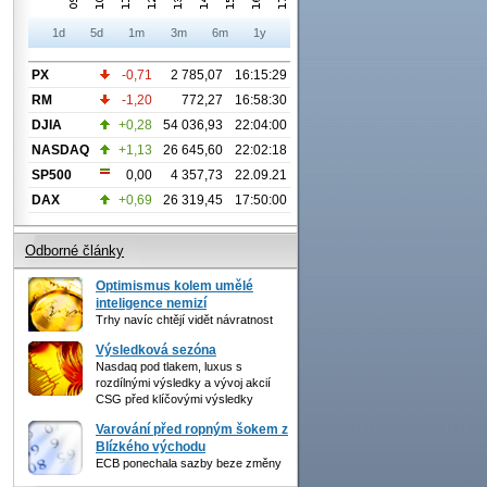
1d
5d
1m
3m
6m
1y
PX
-0,71
2 785,07
16:15:29
RM
-1,20
772,27
16:58:30
DJIA
+0,28
54 036,93
22:04:00
NASDAQ
+1,13
26 645,60
22:02:18
SP500
0,00
4 357,73
22.09.21
DAX
+0,69
26 319,45
17:50:00
Odborné články
Optimismus kolem umělé
inteligence nemizí
Trhy navíc chtějí vidět návratnost
Výsledková sezóna
Nasdaq pod tlakem, luxus s
rozdílnými výsledky a vývoj akcií
CSG před klíčovými výsledky
Varování před ropným šokem z
Blízkého východu
ECB ponechala sazby beze změny