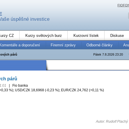
FIOFO
E
Vaše úspěšné investice
urzy CZ
Kurzy světových burz
Kurzovní lístek
Diskuse
Komentáře a doporučení
Firemní zprávy
Odborné články
An
ových párů
Pátek 7.8.2026 23:20
ch párů
1:01
|
Fio banka
0,33 %); USD/CZK 18,6968 (-0,23 %); EUR/CZK 24,762 (+0,11 %)
Autor: Rudolf Plachý