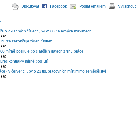
Diskutovat
Facebook
Poslat emailem
Vytisknout
y
řelo v kladných číslech, S&P500 na nových maximech
Fio
á burza zakončuje týden růstem
Fio
00 mírně posiluje po slabších datech z trhu práce
Fio
ures kontrakty mírně posilují
Fio
ce - v červenci ubylo 23 tis. pracovních míst mimo zemědělství
Fio