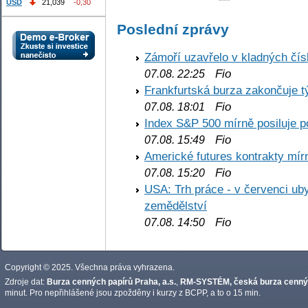
USD
21,039
-0,30
Poslední zprávy
Zámoří uzavřelo v kladných č
Fio
07.08. 22:25
Frankfurtská burza zakončuje 
Fio
07.08. 18:01
Index S&P 500 mírně posiluje p
Fio
07.08. 15:49
Americké futures kontrakty mírn
Fio
07.08. 15:20
USA: Trh práce - v červenci ub
zemědělství
Fio
07.08. 14:50
Copyright © 2025. Všechna práva vyhrazena.
Zdroje dat:
Burza cenných papírů Praha, a.s.
,
RM-SYSTÉM, česká burza cennýc
minut. Pro nepřihlášené jsou zpožděny i kurzy z BCPP, a to o 15 min.