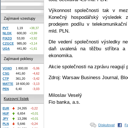
Výkonnost společnosti tak v mez
Konečný hospodářský výsledek z
Zajímavé vzestupy
prodejem podílu v telekomunikační 
PVT
1,19
+38,37
mld. PLN.
NLOK
600,00
+3,99
FIXZO
53,00
+3,92
Dle vedení společnosti výsledky ne
CZGCE
985,00
+3,14
daň uvalená na těžbu stříbra a 
UQA
441,80
+1,61
ekonomika.
Zajímavé poklesy
Akcie společnosti na zprávu reagují
VOW3
1 800,00
-5,06
CSG
441,60
-4,62
Zdroj: Warsaw Business Journal, Bl
CTP
361,20
-3,42
MATTE
18 600,00
-3,13
PEN
6,40
-3,03
Miloslav Veselý
Kurzovní lístek
Fio banka, a.s.
EUR
24,265
-0,22
HUF
6,654
+0,01
JPY
13,286
+0,01
PLN
5,646
-0,24
Diskutovat
F