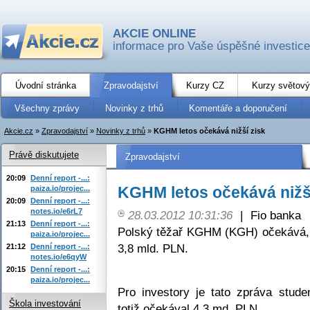
AKCIE ONLINE
informace pro Vaše úspěšné investice
Úvodní stránka
Zpravodajství
Kurzy CZ
Kurzy světový
Všechny zprávy
Novinky z trhů
Komentáře a doporučení
Akcie.cz
»
Zpravodajství
»
Novinky z trhů
»
KGHM letos očekává nižší zisk
Právě diskutujete
Zpravodajství
20:09
Denní report -...:
KGHM letos očekává nižš
paiza.io/projec...
20:09
Denní report -...:
notes.io/e6rL7
28.03.2012 10:31:36
|
Fio banka
21:13
Denní report -...:
Polský těžař KGHM (KGH) očekává, že
paiza.io/projec...
3,8 mld. PLN.
21:12
Denní report -...:
notes.io/e6qyW
20:15
Denní report -...:
paiza.io/projec...
Pro investory je tato zpráva stud
Škola investování
totiž očekával 4,3 md. PLN.