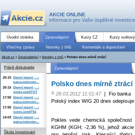
AKCIE ONLINE
informace pro Vaše úspěšné investice
Úvodní stránka
Zpravodajství
Kurzy CZ
Kurzy světový
Všechny zprávy
Novinky z trhů
Komentáře a doporučení
Akcie.cz
»
Zpravodajství
»
Novinky z trhů
»
Polsko dnes mírně ztrácí
Právě diskutujete
Zpravodajství
20:15
Denní report -...:
Polsko dnes mírně ztrácí
paiza.io/projec...
20:15
Denní report -...:
notes.io/e5TUT
28.03.2012 11:51:47
|
Fio banka
17:50
Denní report -...:
Polský index WIG 20 dnes odepisuje
paiza.io/projec...
17:50
Denní report -...:
notes.io/e5T61
14:03
Denní report -...:
Pokles vede chemická společnost
paiza.io/projec...
KGHM (KGH; -2,36 %), jehož akcie 
Škola investování
pro letošní zisk. Klesající třet