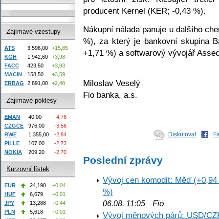
producent Kernel (KER; -0,43 %).
Nákupní nálada panuje u dalšího ch
Zajímavé vzestupy
%), za který je bankovní skupina
ATS
3 596,00
+15,85
+1,71 %) a softwarový vývojář Asse
KGH
1 942,60
+3,98
FACC
423,50
+3,93
MACIN
158,50
+3,59
Miloslav Veselý
ERBAG
2 891,00
+2,48
Fio banka, a.s.
Zajímavé poklesy
EMAN
40,00
-4,76
CZGCE
976,00
-3,56
Diskutovat
F
RWE
1 355,00
-2,84
PILLE
107,00
-2,73
NOKIA
209,20
-2,70
Poslední zprávy
Kurzovní lístek
Vývoj cen komodit: Měď (+0,94 
EUR
24,190
+0,04
%)
HUF
6,679
+0,01
Fio
06.08. 11:05
JPY
13,288
+0,44
PLN
5,618
+0,01
Vývoj měnových párů: USD/CZ