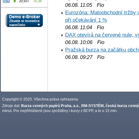
USD
20,937
+0,38
Fio
06.08. 11:05
Eurozóna: Maloobchodní tržby 
při očekávání 1 %
Fio
06.08. 11:04
DAX otevírá na červené nule, v
Fio
06.08. 10:06
Pražská burza na začátku obch
Fio
06.08. 09:27
Copyright © 2025. Všechna práva vyhrazena.
Zdroje dat:
Burza cenných papírů Praha, a.s.
,
RM-SYSTÉM, česká burza cennýc
minut. Pro nepřihlášené jsou zpožděny i kurzy z BCPP, a to o 15 min.