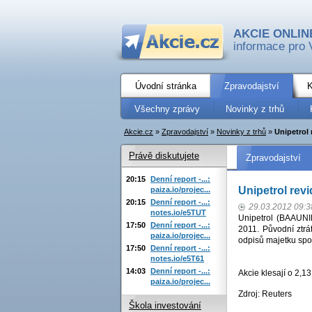
AKCIE ONLIN
informace pro 
Úvodní stránka
Zpravodajství
K
Všechny zprávy
Novinky z trhů
Akcie.cz
»
Zpravodajství
»
Novinky z trhů
»
Unipetrol 
Právě diskutujete
Zpravodajství
20:15
Denní report -...:
Unipetrol revi
paiza.io/projec...
20:15
Denní report -...:
29.03.2012 09:3
notes.io/e5TUT
Unipetrol (BAAUNI
17:50
Denní report -...:
2011. Původní ztrá
paiza.io/projec...
odpisů majetku spo
17:50
Denní report -...:
notes.io/e5T61
14:03
Denní report -...:
Akcie klesají o 2,1
paiza.io/projec...
Zdroj: Reuters
Škola investování