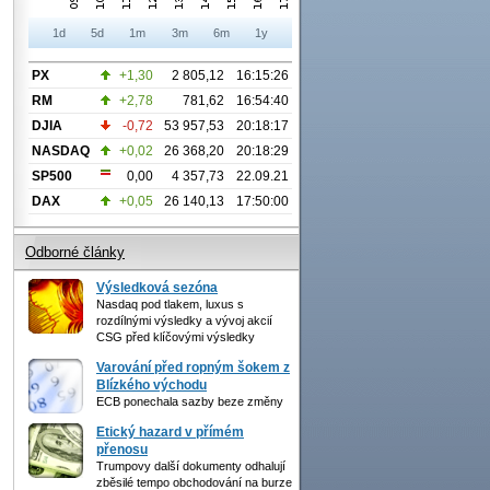
1d
5d
1m
3m
6m
1y
PX
+1,30
2 805,12
16:15:26
RM
+2,78
781,62
16:54:40
DJIA
-0,72
53 957,53
20:18:17
NASDAQ
+0,02
26 368,20
20:18:29
SP500
0,00
4 357,73
22.09.21
DAX
+0,05
26 140,13
17:50:00
Odborné články
Výsledková sezóna
Nasdaq pod tlakem, luxus s
rozdílnými výsledky a vývoj akcií
CSG před klíčovými výsledky
Varování před ropným šokem z
Blízkého východu
ECB ponechala sazby beze změny
Etický hazard v přímém
přenosu
Trumpovy další dokumenty odhalují
zběsilé tempo obchodování na burze