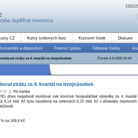
FIOFO
E
Vaše úspěšné investice
urzy CZ
Kurzy světových burz
Kurzovní lístek
Diskuse
Komentáře a doporučení
Firemní zprávy
Odborné články
An
revidoval ztrátu za 4. kvartál na dvojnásobek
Čtvrtek 6.8.2026 20:40
doval ztrátu za 4. kvartál na dvojnásobek
8:30
|
Fio banka
PE) dnes negativně revidoval své únorové hospodářské výsledky za 4. kvartál
ta 3,14 mld. Kč byla navýšena na celkových 6,25 mld. Kč v důsledku masivních
lečnosti.
3 % na 169,8 Kč.