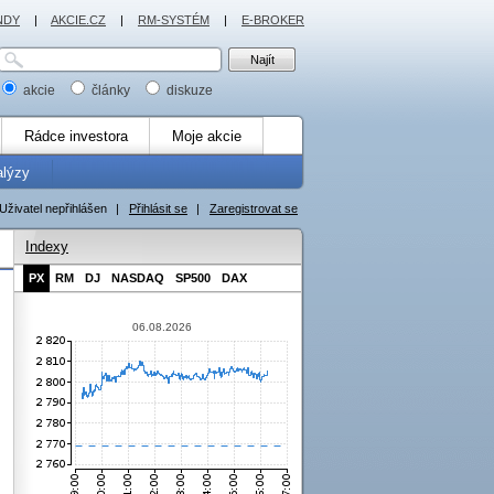
NDY
|
AKCIE.CZ
|
RM-SYSTÉM
|
E-BROKER
akcie
články
diskuze
Rádce investora
Moje akcie
alýzy
Uživatel nepřihlášen
|
Přihlásit se
|
Zaregistrovat se
Indexy
PX
RM
DJ
NASDAQ
SP500
DAX
06.08.2026