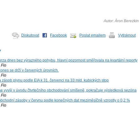
Autor: Áron Berezkin
Diskutovat
Facebook
Poslat emailem
Vytisknout
y
za dnes bez výrazného pohybu, hlavní pozornost směřovala na kvartální reporty
Fio
ones se drží v červených úrovních.
Fio
zásob plynu podle EIA k 31. červenci na 33 mld. kubických stop
Fio
 se vyvíji v úvodu čtvrtečního obchodování smíšeně, pokračuje výsledková sezóna
Fio
bchodní zásoby v červnu podle konečných dat meziměsíčně vzrostly o 0,2 %
Fio