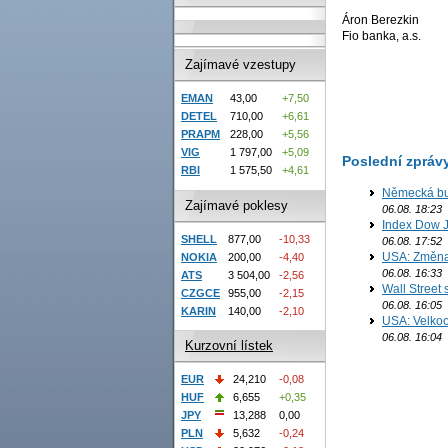
Áron Berezkin
Fio banka, a.s.
Zajímavé vzestupy
EMAN
43,00
+7,50
DETEL
710,00
+6,61
PRAPM
228,00
+5,56
VIG
1 797,00
+5,09
Poslední zpráv
RBI
1 575,50
+4,61
Německá bur
Zajímavé poklesy
06.08. 18:23
Index Dow J
SHELL
877,00
-10,33
06.08. 17:52
USA: Změna 
NOKIA
200,00
-4,40
06.08. 16:33
ATS
3 504,00
-2,56
Wall Street
CZGCE
955,00
-2,15
06.08. 16:05
KARIN
140,00
-2,10
USA: Velkoo
06.08. 16:04
Kurzovní lístek
EUR
24,210
-0,08
HUF
6,655
+0,35
JPY
13,288
0,00
PLN
5,632
-0,24