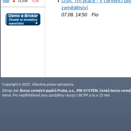
USA: Trh práce - v červenci ub
USD
21,039
-0,30
zemědělství
Fio
07.08. 14:50
Copyright © 2025. Všechna práva vyhrazena.
Zdroje dat:
Burza cenných papírů Praha, a.s.
,
RM-SYSTÉM, česká burza cennýc
minut. Pro nepřihlášené jsou zpožděny i kurzy z BCPP, a to o 15 min.