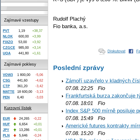
Rudolf Plachý
Zajímavé vzestupy
Fio banka, a.s.
PVT
1,19
+38,37
NLOK
600,00
+3,99
FIXZO
53,00
+3,92
CZGCE
985,00
+3,14
Diskutovat
F
UQA
441,80
+1,61
Zajímavé poklesy
Poslední zprávy
VOW3
1 800,00
-5,06
Zámoří uzavřelo v kladných č
CSG
441,60
-4,62
CTP
361,20
-3,42
Fio
07.08. 22:25
MATTE
18 600,00
-3,13
Frankfurtská burza zakončuje 
PEN
6,40
-3,03
Fio
07.08. 18:01
Kurzovní lístek
Index S&P 500 mírně posiluje p
Fio
07.08. 15:49
EUR
24,265
-0,22
HUF
6,654
+0,01
Americké futures kontrakty mírn
JPY
13,286
+0,01
Fio
07.08. 15:20
PLN
5,646
-0,24