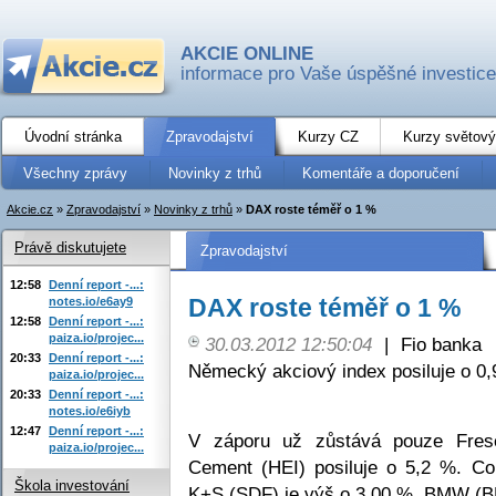
AKCIE ONLINE
informace pro Vaše úspěšné investice
Úvodní stránka
Zpravodajství
Kurzy CZ
Kurzy světový
Všechny zprávy
Novinky z trhů
Komentáře a doporučení
Akcie.cz
»
Zpravodajství
»
Novinky z trhů
»
DAX roste téměř o 1 %
Právě diskutujete
Zpravodajství
12:58
Denní report -...:
DAX roste téměř o 1 %
notes.io/e6ay9
12:58
Denní report -...:
paiza.io/projec...
30.03.2012 12:50:04
|
Fio banka
20:33
Denní report -...:
Německý akciový index posiluje o 0,
paiza.io/projec...
20:33
Denní report -...:
notes.io/e6iyb
12:47
Denní report -...:
V záporu už zůstává pouze Frese
paiza.io/projec...
Cement (HEI) posiluje o 5,2 %. C
Škola investování
K+S (SDF) je výš o 3,00 %. BMW (BM