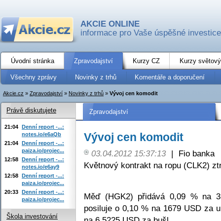
AKCIE ONLINE
informace pro Vaše úspěšné investice
Úvodní stránka
Zpravodajství
Kurzy CZ
Kurzy světový
Všechny zprávy
Novinky z trhů
Komentáře a doporučení
Akcie.cz
»
Zpravodajství
»
Novinky z trhů
»
Vývoj cen komodit
Právě diskutujete
Zpravodajství
21:04
Denní report -...:
Vývoj cen komodit
notes.io/e6aQb
21:04
Denní report -...:
paiza.io/projec...
03.04.2012 15:37:13
|
Fio banka
12:58
Denní report -...:
Květnový kontrakt na ropu (CLK2) zt
notes.io/e6ay9
12:58
Denní report -...:
paiza.io/projec...
20:33
Denní report -...:
Měď (HGK2) přidává 0,09 % na 3,
paiza.io/projec...
posiluje o 0,10 % na 1679 USD za 
Škola investování
na 6,5225 USD za bušl.