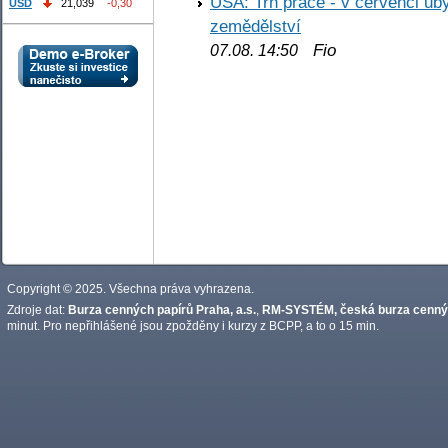
USA: Trh práce - v červenci ub
USD
21,039
-0,30
zemědělství
Fio
07.08. 14:50
Copyright © 2025. Všechna práva vyhrazena.
Zdroje dat:
Burza cenných papírů Praha, a.s.
,
RM-SYSTÉM, česká burza cennýc
minut. Pro nepřihlášené jsou zpožděny i kurzy z BCPP, a to o 15 min.