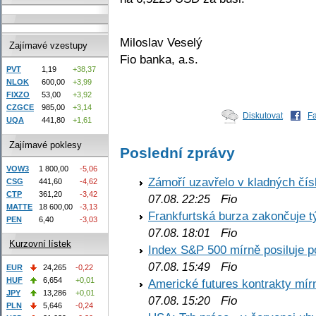
Miloslav Veselý
Zajímavé vzestupy
Fio banka, a.s.
PVT
1,19
+38,37
NLOK
600,00
+3,99
FIXZO
53,00
+3,92
CZGCE
985,00
+3,14
Diskutovat
F
UQA
441,80
+1,61
Zajímavé poklesy
Poslední zprávy
VOW3
1 800,00
-5,06
Zámoří uzavřelo v kladných č
CSG
441,60
-4,62
CTP
361,20
-3,42
Fio
07.08. 22:25
MATTE
18 600,00
-3,13
Frankfurtská burza zakončuje 
PEN
6,40
-3,03
Fio
07.08. 18:01
Kurzovní lístek
Index S&P 500 mírně posiluje p
Fio
07.08. 15:49
EUR
24,265
-0,22
HUF
6,654
+0,01
Americké futures kontrakty mírn
JPY
13,286
+0,01
Fio
07.08. 15:20
PLN
5,646
-0,24