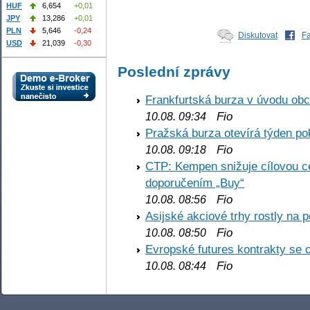
HUF
6,654
+0,01
JPY
13,286
+0,01
PLN
5,646
-0,24
Diskutovat
F
USD
21,039
-0,30
Poslední zprávy
Frankfurtská burza v úvodu obc
Fio
10.08. 09:34
Pražská burza otevírá týden p
Fio
10.08. 09:18
CTP: Kempen snižuje cílovou 
doporučením „Buy“
Fio
10.08. 08:56
Asijské akciové trhy rostly na 
Fio
10.08. 08:50
Evropské futures kontrakty se 
Fio
10.08. 08:44