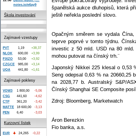
Evropě pokračovaly výprodeje. Inves
notes.io/e6ay9
španělská aukce dluhopisů, která př
ještě neřekla poslední slovo.
Škola investování
Opačným směrem se vydala Čína, 
Zajímavé vzestupy
teprve poprvé v tomto týdnu. Čínsk
investic z 50 mld. USD na 80 mld.
PVT
1,19
+38,37
NLOK
600,00
+3,99
mohou putovat na čínský trh.¨
FIXZO
53,00
+3,92
CZGCE
985,00
+3,14
Japonský Nikkei 225 klesal o 0,53
UQA
441,80
+1,61
Seng odepsal 0,63 % na 20660,25 b.
Zajímavé poklesy
na 2028,77 b. Australský S&P/ASX
Čínský Shanghai SE Composite posíli
VOW3
1 800,00
-5,06
CSG
441,60
-4,62
Zdroj: Bloomberg, Marketwatch
CTP
361,20
-3,42
MATTE
18 600,00
-3,13
PEN
6,40
-3,03
Áron Berezkin
Kurzovní lístek
Fio banka, a.s.
EUR
24,265
-0,22