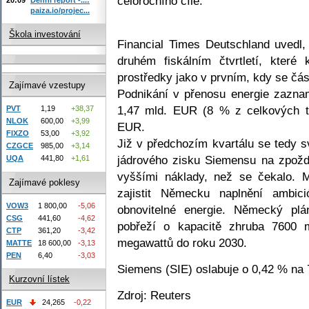
celoročního cíle.
paiza.io/projec...
Škola investování
Financial Times Deutschland uvedl,
druhém fiskálním čtvrtletí, které
prostředky jako v prvním, kdy se čá
Zajímavé vzestupy
Podnikání v přenosu energie zazna
1,47 mld. EUR (8 % z celkových tr
PVT
1,19
+38,37
NLOK
600,00
+3,99
EUR.
FIXZO
53,00
+3,92
Již v předchozím kvartálu se tedy 
CZGCE
985,00
+3,14
jádrového zisku Siemensu na zpožd
UQA
441,80
+1,61
vyššími náklady, než se čekalo. 
Zajímavé poklesy
zajistit Německu naplnění ambic
VOW3
1 800,00
-5,06
obnovitelné energie. Německý plá
CSG
441,60
-4,62
pobřeží o kapacitě zhruba 7600
CTP
361,20
-3,42
megawattů do roku 2030.
MATTE
18 600,00
-3,13
PEN
6,40
-3,03
Siemens (SIE) oslabuje o 0,42 % na
Kurzovní lístek
Zdroj: Reuters
EUR
24,265
-0,22