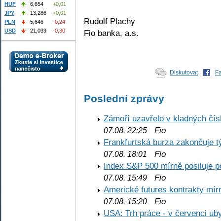
HUF
6,654
+0,01
JPY
13,286
+0,01
Rudolf Plachý
PLN
5,646
-0,24
USD
21,039
-0,30
Fio banka, a.s.
Diskutovat
F
Poslední zprávy
Zámoří uzavřelo v kladných č
Fio
07.08. 22:25
Frankfurtská burza zakončuje 
Fio
07.08. 18:01
Index S&P 500 mírně posiluje p
Fio
07.08. 15:49
Americké futures kontrakty mírn
Fio
07.08. 15:20
USA: Trh práce - v červenci ub