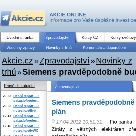
AKCIE ONLINE
informace pro Vaše úspěšné investice
Úvodní stránka
Zpravodajství
Kurzy CZ
Kurzy světový
Všechny zprávy
Novinky z trhů
Komentáře a doporučení
Akcie.cz
»
Zpravodajství
»
Novinky z
trhů
»
Siemens pravděpodobně bud
Právě diskutujete
Zpravodajství
20:33
Denní report -...:
Siemens pravděpodobně 
paiza.io/projec...
20:33
Denní report -...:
plán
notes.io/e6iyb
12:47
Denní report -...:
paiza.io/projec...
17.04.2012 10:51:31
|
Fio banka
12:46
Denní report -...:
Ztráty z větrných elektráren z
notes.io/e6yWX
20:09
Denní report -...: