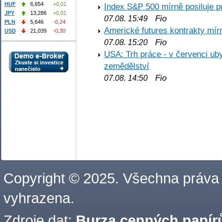
HUF
6,654
+0,01
Index S&P 500 mírně posiluje p
JPY
13,286
+0,01
Fio
07.08. 15:49
PLN
5,646
-0,24
Americké futures kontrakty mírn
USD
21,039
-0,30
Fio
07.08. 15:20
USA: Trh práce - v červenci ub
zemědělství
Fio
07.08. 14:50
Copyright © 2025. Všechna práva
vyhrazena.
Zdroje dat:
Burza cenných papírů