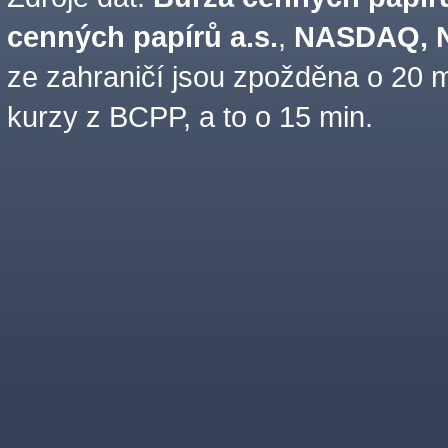
cenných papírů a.s.
,
NASDAQ, N
ze zahraničí jsou zpožděna o 20 m
kurzy z BCPP, a to o 15 min.