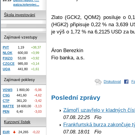
paiza.io/projec...
Škola investování
Zlato (GCK2, QOM2) posiluje o 0
(HGK2) připisuje 0,22 % na 3,639 
je výš o 1,72 % na 6,2125 USD za bu
Zajímavé vzestupy
PVT
1,19
+38,37
Áron Berezkin
NLOK
600,00
+3,99
Fio banka, a.s.
FIXZO
53,00
+3,92
CZGCE
985,00
+3,14
UQA
441,80
+1,61
Zajímavé poklesy
Diskutovat
F
VOW3
1 800,00
-5,06
CSG
441,60
-4,62
Poslední zprávy
CTP
361,20
-3,42
MATTE
18 600,00
-3,13
Zámoří uzavřelo v kladných č
PEN
6,40
-3,03
Fio
07.08. 22:25
Kurzovní lístek
Frankfurtská burza zakončuje 
Fio
07.08. 18:01
EUR
24,265
-0,22