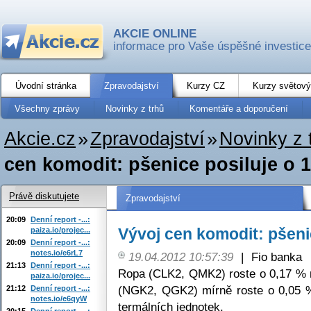
AKCIE ONLINE
informace pro Vaše úspěšné investice
Úvodní stránka
Zpravodajství
Kurzy CZ
Kurzy světový
Všechny zprávy
Novinky z trhů
Komentáře a doporučení
Akcie.cz
»
Zpravodajství
»
Novinky z 
cen komodit: pšenice posiluje o 
Právě diskutujete
Zpravodajství
20:09
Denní report -...:
Vývoj cen komodit: pšeni
paiza.io/projec...
20:09
Denní report -...:
notes.io/e6rL7
19.04.2012 10:57:39
|
Fio banka
21:13
Denní report -...:
Ropa (CLK2, QMK2) roste o 0,17 % 
paiza.io/projec...
(NGK2, QGK2) mírně roste o 0,05 %
21:12
Denní report -...:
notes.io/e6qyW
termálních jednotek.
20:15
Denní report -...: