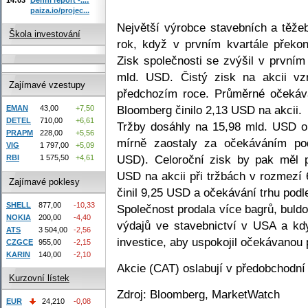
paiza.io/projec...
Největší výrobce stavebních a těžeb
Škola investování
rok, když v prvním kvartále překon
Zisk společnosti se zvýšil v prvním
mld. USD. Čistý zisk na akcii v
Zajímavé vzestupy
předchozím roce. Průměrné očekává
Bloomberg činilo 2,13 USD na akcii.
EMAN
43,00
+7,50
DETEL
710,00
+6,61
Tržby dosáhly na 15,98 mld. USD o
PRAPM
228,00
+5,56
mírně zaostaly za očekáváním po
VIG
1 797,00
+5,09
USD). Celoroční zisk by pak měl p
RBI
1 575,50
+4,61
USD na akcii při tržbách v rozmezí
Zajímavé poklesy
činil 9,25 USD a očekávání trhu pod
SHELL
877,00
-10,33
Společnost prodala více bagrů, buld
NOKIA
200,00
-4,40
výdajů ve stavebnictví v USA a kdy
ATS
3 504,00
-2,56
investice, aby uspokojil očekávanou
CZGCE
955,00
-2,15
KARIN
140,00
-2,10
Akcie (CAT) oslabují v předobchodní
Kurzovní lístek
Zdroj: Bloomberg, MarketWatch
EUR
24,210
-0,08