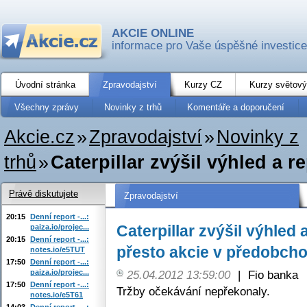
AKCIE ONLINE
informace pro Vaše úspěšné investice
Úvodní stránka
Zpravodajství
Kurzy CZ
Kurzy světový
Všechny zprávy
Novinky z trhů
Komentáře a doporučení
Akcie.cz
»
Zpravodajství
»
Novinky z
trhů
»
Caterpillar zvýšil výhled a re
Právě diskutujete
Zpravodajství
20:15
Denní report -...:
Caterpillar zvýšil výhled a
paiza.io/projec...
20:15
Denní report -...:
přesto akcie v předobchod
notes.io/e5TUT
17:50
Denní report -...:
paiza.io/projec...
25.04.2012 13:59:00
|
Fio banka
17:50
Denní report -...:
Tržby očekávání nepřekonaly.
notes.io/e5T61
14:03
Denní report -...: