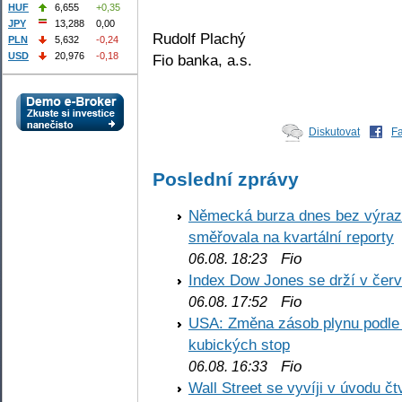
HUF
6,655
+0,35
JPY
13,288
0,00
Rudolf Plachý
PLN
5,632
-0,24
USD
20,976
-0,18
Fio banka, a.s.
Diskutovat
F
Poslední zprávy
Německá burza dnes bez výrazn
směřovala na kvartální reporty
Fio
06.08. 18:23
Index Dow Jones se drží v čer
Fio
06.08. 17:52
USA: Změna zásob plynu podle E
kubických stop
Fio
06.08. 16:33
Wall Street se vyvíji v úvodu 