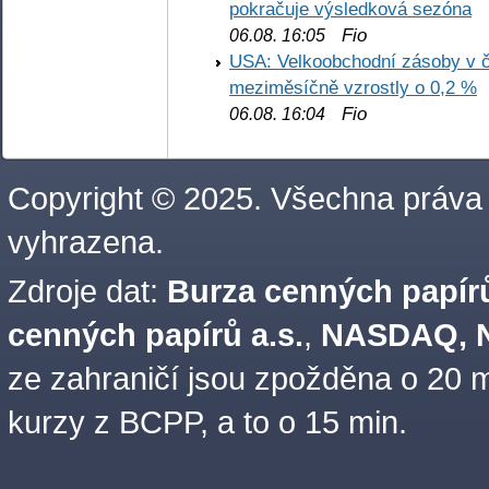
pokračuje výsledková sezóna
Fio
06.08. 16:05
USA: Velkoobchodní zásoby v č
meziměsíčně vzrostly o 0,2 %
Fio
06.08. 16:04
Copyright © 2025. Všechna práva
vyhrazena.
Zdroje dat:
Burza cenných papírů
cenných papírů a.s.
,
NASDAQ, N
ze zahraničí jsou zpožděna o 20 m
kurzy z BCPP, a to o 15 min.