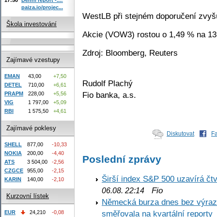
paiza.io/projec...
WestLB při stejném doporučení zvyš
Škola investování
Akcie (VOW3) rostou o 1,49 % na 1
Zdroj: Bloomberg, Reuters
Zajímavé vzestupy
EMAN
43,00
+7,50
Rudolf Plachý
DETEL
710,00
+6,61
Fio banka, a.s.
PRAPM
228,00
+5,56
VIG
1 797,00
+5,09
RBI
1 575,50
+4,61
Zajímavé poklesy
Diskutovat
F
SHELL
877,00
-10,33
NOKIA
200,00
-4,40
Poslední zprávy
ATS
3 504,00
-2,56
CZGCE
955,00
-2,15
Širší index S&P 500 uzavírá čt
KARIN
140,00
-2,10
Fio
06.08. 22:14
Kurzovní lístek
Německá burza dnes bez výrazn
směřovala na kvartální reporty
EUR
24,210
-0,08