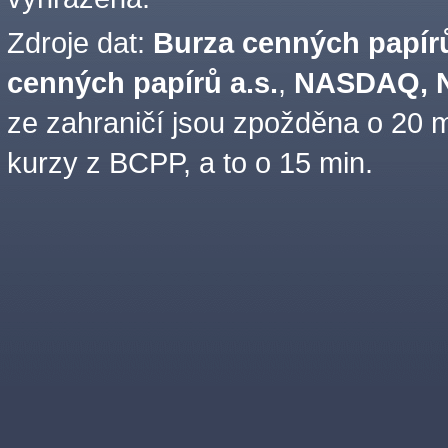
Zdroje dat:
Burza cenných papírů
cenných papírů a.s.
,
NASDAQ, N
ze zahraničí jsou zpožděna o 20 m
kurzy z BCPP, a to o 15 min.