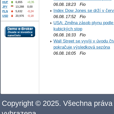
HUF
6,655
+0,35
Fio
06.08. 18:23
JPY
13,288
0,00
Index Dow Jones se drží v čer
PLN
5,632
-0,24
Fio
USD
20,976
-0,18
06.08. 17:52
USA: Změna zásob plynu podle E
kubických stop
Fio
06.08. 16:33
Wall Street se vyvíji v úvodu 
pokračuje výsledková sezóna
Fio
06.08. 16:05
Copyright © 2025. Všechna práva
vyhrazena.