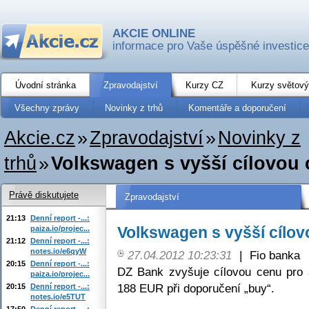
AKCIE ONLINE
informace pro Vaše úspěšné investice
Úvodní stránka
Zpravodajství
Kurzy CZ
Kurzy světový
Všechny zprávy
Novinky z trhů
Komentáře a doporučení
Akcie.cz
»
Zpravodajství
»
Novinky z
trhů
»
Volkswagen s vyšší cílovou
Právě diskutujete
Zpravodajství
21:13
Denní report -...:
Volkswagen s vyšší cílo
paiza.io/projec...
21:12
Denní report -...:
notes.io/e6qyW
27.04.2012 10:23:31
|
Fio banka
20:15
Denní report -...:
DZ Bank zvyšuje cílovou cenu pro
paiza.io/projec...
188 EUR při doporučení „buy“.
20:15
Denní report -...:
notes.io/e5TUT
17:50
Denní report -...: