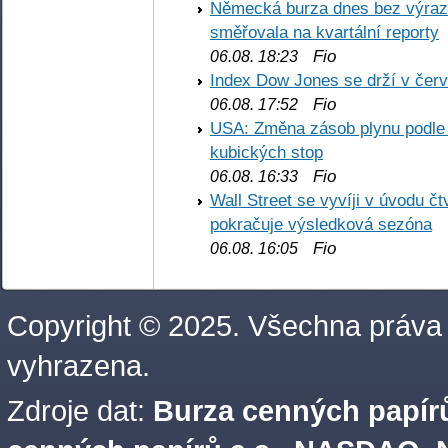
Německá burza dnes bez výrazn
směřovala na kvartální reporty
Fio
06.08. 18:23
Index Dow Jones se drží v čer
Fio
06.08. 17:52
USA: Změna zásob plynu podle E
kubických stop
Fio
06.08. 16:33
Wall Street se vyvíji v úvodu 
pokračuje výsledková sezóna
Fio
06.08. 16:05
Copyright © 2025. Všechna práva
vyhrazena.
Zdroje dat:
Burza cenných papírů