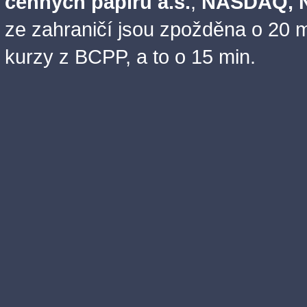
cenných papírů a.s.
,
NASDAQ, N
ze zahraničí jsou zpožděna o 20 m
kurzy z BCPP, a to o 15 min.