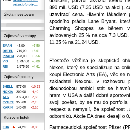
oblečení, potvrdil akvizici svého
paiza.io/projec...
890 mil. USD (7,35 USD na akcii), c
uzavírací cena. Hlavním lákadlem
Škola investování
spodního prádla Lane Bryant, kter
Charming Shoppes se během vč
avizovaných 25 % na cca 7,3 USD.
Zajímavé vzestupy
11,35 % na 21,24 USD.
EMAN
43,00
+7,50
DETEL
710,00
+6,61
PRAPM
228,00
+5,56
Přestože většina je skeptická ohl
VIG
1 797,00
+5,09
Nexon, který se specializuje na onl
RBI
1 575,50
+4,61
koupi Electronic Arts (EA), věc se 
Zajímavé poklesy
zakladatel Nexonu, v rozhovoru 
SHELL
877,00
-10,33
dlouhodobou ambici stát se hlavn
NOKIA
200,00
-4,40
hrami v USA a další dobré sportovní
ATS
3 504,00
-2,56
svoji pověst, by se mu do portfolia
CZGCE
955,00
-2,15
KARIN
140,00
-2,10
respekt a nemyslí, že společnost „
odborníků. Akcie EA dnes klesají o 
Kurzovní lístek
Farmaceutická společnost Pfizer (PF
EUR
24,210
-0,08