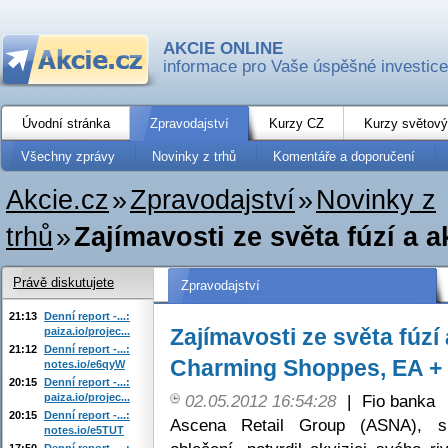
AKCIE ONLINE
informace pro Vaše úspěšné investice
Úvodní stránka
Zpravodajství
Kurzy CZ
Kurzy světový
Všechny zprávy
Novinky z trhů
Komentáře a doporučení
Akcie.cz
»
Zpravodajství
»
Novinky z
trhů
»
Zajímavosti ze světa fúzí a 
Právě diskutujete
Zpravodajství
21:13
Denní report -...:
Zajímavosti ze světa fúzí
paiza.io/projec...
21:12
Denní report -...:
Charming Shoppes, EA + N
notes.io/e6qyW
20:15
Denní report -...:
paiza.io/projec...
02.05.2012 16:54:28
|
Fio banka
20:15
Denní report -...:
Ascena Retail Group (ASNA), sp
notes.io/e5TUT
17:50
Denní report -...: