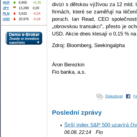
HUF
6,655
+0,35
divizi s dětskou výživou za 12 mld.
JPY
13,288
0,00
firmách, které se zaměřují na léčen
PLN
5,632
-0,24
poruch. Ian Read, CEO společnost
USD
20,976
-0,18
„obrovskou transakci", přesto je och
USD. Akcie dnes klesají o 0,15 % n
Zdroj: Bloomberg, Seekingalpha
Áron Berezkin
Fio banka, a.s.
Diskutovat
F
Poslední zprávy
Širší index S&P 500 uzavírá čt
Fio
06.08. 22:14