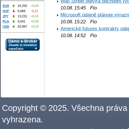
Wall Street otevírá obchodní t
EUR
24,255
+0,04
Fio
10.08. 15:45
HUF
6,668
-0,21
Microsoft údajně plánuje výrazn
JPY
13,231
+0,41
Fio
10.08. 15:22
PLN
5,641
+0,08
USD
20,997
+0,19
Americké futures kontrakty odep
Fio
10.08. 14:52
Copyright © 2025. Všechna práva
vyhrazena.