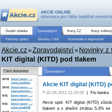
AKCIE ONLINE
informace pro Vaše úspěšné investice
Úvodní stránka
Zpravodajství
Kurzy CZ
Kurzy světový
Všechny zprávy
Novinky z trhů
Komentáře a doporučení
Akcie.cz
»
Zpravodajství
»
Novinky z 
KIT digital (KITD) pod tlakem
Právě diskutujete
Zpravodajství
20:01
Denní report -...:
Akcie KIT digital (KITD) 
notes.io/e6gbc
20:01
Denní report -...:
paiza.io/projec...
02.05.2012 21:25:00
|
Fio banka
8:51
Denní report -...:
paiza.io/projec...
Akcie spol. KIT digital (KITD) zůst
8:51
Denní report -...:
tlakem a s dnešní ztrátou 5,3% se 
notes.io/e6d3E
21:04
Denní report -...: