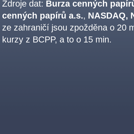
Zdroje dat:
Burza cenných papírů
cenných papírů a.s.
,
NASDAQ, N
ze zahraničí jsou zpožděna o 20 m
kurzy z BCPP, a to o 15 min.