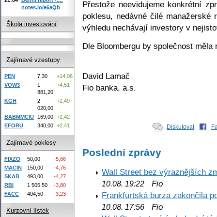
Přestože neevidujeme konkrétní zpr
notes.io/e6aQb
poklesu, nedávné čilé manažerské r
Škola investování
výhledu nechávají investory v nejisto
Dle Bloombergu by společnost měla re
Zajímavé vzestupy
David Lamač
PEN
7,30
+14,06
VOW3
1
+4,51
Fio banka, a.s.
881,20
KGH
2
+2,49
020,00
BABMMCIU
169,00
+2,42
EFORU
340,00
+2,41
Diskutovat
F
Zajímavé poklesy
Poslední zprávy
FIXZO
50,00
-5,66
MACIN
150,00
-4,76
Wall Street bez výraznějších z
SKAB
493,00
-4,27
Fio
10.08. 19:22
RBI
1 505,50
-3,80
Frankfurtská burza zakončila p
FACC
404,50
-3,23
Fio
10.08. 17:56
Kurzovní lístek