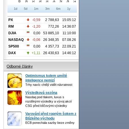
1d
5d
1m
3m
6m
1y
PX
-0,59
2 788,63
15:05:12
RM
-1,20
772,26
14:36:07
DJIA
0,00
53 885,10
11:10:00
NASDAQ
-0,06
26 348,35
07.08.26
SP500
0,00
4 357,73
22.09.21
DAX
+1,11
26 430,63
14:46:12
Odborné články
Optimismus kolem umělé
inteligence nemizí
Trhy navíc chtějí vidět návratnost
Výsledková sezóna
Nasdaq pod tlakem, luxus s
rozdílnými výsledky a vývoj akcií
CSG před klíčovými výsledky
Varování před ropným šokem z
Blízkého východu
ECB ponechala sazby beze změny