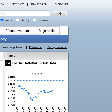
NDY
|
AKCIE.CZ
|
RM-SYSTÉM
|
E-BROKER
akcie
články
diskuze
Rádce investora
Moje akcie
alýzy
Uživatel nepřihlášen
|
Přihlásit se
|
Zaregistrovat se
Indexy
PX
RM
DJ
NASDAQ
SP500
DAX
07.08.2026