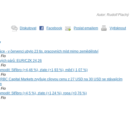
Autor: Rudolf Plachý
Diskutovat
Facebook
Poslat emailem
Vytisknout
y
ce - v červenci ubylo 23 tis. pracovních míst mimo zemědělství
Fio
vých párů: EUR/CZK 24,26
Fio
modit: Stříbro (+4,46 %), zlato (+1,93 %), měď (-1,07 %)
Fio
: RBC Capital Markets zvyšuje cílovou cenu z 27 USD na 30 USD se stávajícím
m
Fio
modit: Stříbro (+4,5 %), zlato (+1,24 %), ropa (+0,76 %)
Fio