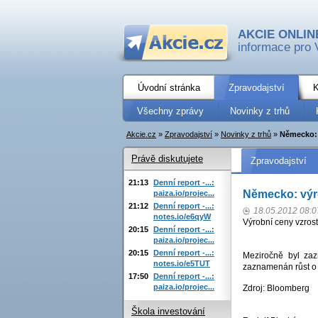
AKCIE ONLIN
informace pro 
Úvodní stránka
Zpravodajství
K
Všechny zprávy
Novinky z trhů
Akcie.cz
»
Zpravodajství
»
Novinky z trhů
»
Německo: 
Právě diskutujete
Zpravodajství
21:13
Denní report -...:
Německo: výro
paiza.io/projec...
21:12
Denní report -...:
18.05.2012 08:0
notes.io/e6qyW
Výrobní ceny vzrost
20:15
Denní report -...:
paiza.io/projec...
20:15
Denní report -...:
Meziročně byl za
notes.io/e5TUT
zaznamenán růst o 0
17:50
Denní report -...:
paiza.io/projec...
Zdroj: Bloomberg
Škola investování