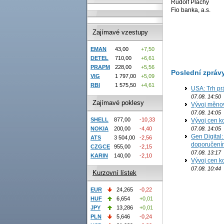
Rudolf Plachý
Fio banka, a.s.
Zajímavé vzestupy
EMAN
43,00
+7,50
DETEL
710,00
+6,61
PRAPM
228,00
+5,56
Poslední zpráv
VIG
1 797,00
+5,09
RBI
1 575,50
+4,61
USA: Trh prá
07.08. 14:50
Zajímavé poklesy
Vývoj měno
07.08. 14:05
SHELL
877,00
-10,33
Vývoj cen ko
NOKIA
200,00
-4,40
07.08. 14:05
Gen Digital
ATS
3 504,00
-2,56
doporučení
CZGCE
955,00
-2,15
07.08. 13:17
KARIN
140,00
-2,10
Vývoj cen ko
07.08. 10:44
Kurzovní lístek
EUR
24,265
-0,22
HUF
6,654
+0,01
JPY
13,286
+0,01
PLN
5,646
-0,24