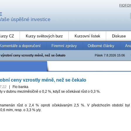
FIOFO
E
Vaše úspěšné investice
urzy CZ
Kurzy světových burz
Kurzovní lístek
Diskuse
Komentáře a doporučení
Firemní zprávy
Odborné články
An
výrobní ceny vzrostly méně, než se čekalo
Pátek 7.8.2026 15:06
bní ceny vzrostly méně, než se čekalo
7:22
|
Fio banka
ly v dubnu meziměsíčně o 0,2 %, když se očekával růst o 0,3 %.
znamenán růst o 2,4 % oproti očekávaným 2,5 %. V předchozím období byl
,6 m/m, resp. o 3,3 % y/y.