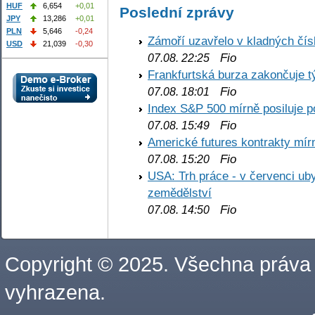
HUF
6,654
+0,01
Poslední zprávy
JPY
13,286
+0,01
PLN
5,646
-0,24
Zámoří uzavřelo v kladných č
USD
21,039
-0,30
Fio
07.08. 22:25
Frankfurtská burza zakončuje 
Fio
07.08. 18:01
Index S&P 500 mírně posiluje p
Fio
07.08. 15:49
Americké futures kontrakty mírn
Fio
07.08. 15:20
USA: Trh práce - v červenci ub
zemědělství
Fio
07.08. 14:50
Copyright © 2025. Všechna práva
vyhrazena.