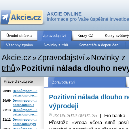
AKCIE ONLINE
informace pro Vaše úspěšné investice
Úvodní stránka
Zpravodajství
Kurzy CZ
Kurzy světový
Všechny zprávy
Novinky z trhů
Komentáře a doporučení
Akcie.cz
»
Zpravodajství
»
Novinky z
trhů
»
Pozitivní nálada dlouho nevyd
Právě diskutujete
Zpravodajství
20:09
Denní report -...:
Pozitivní nálada dlouho n
paiza.io/projec...
20:09
Denní report -...:
výprodeji
notes.io/e6rL7
21:13
Denní report -...:
paiza.io/projec...
23.05.2012 09:01:25
|
Fio banka
21:12
Denní report -...:
Přestože Evropa včera silně posíl
notes.io/e6qyW
20:15
Denní report -...: