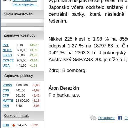
vyprchal a negativně se přenesl na as
paiza.io/projec...
Japonsko včera obdrželo snížený r
centrální banky, která následn
Škola investování
řešením.
Zajímavé vzestupy
Nikkei 225 klesl o 1,98 % na 85
odepsal 1,27 % na 18797,63 b. Čí
PVT
1,19
+38,37
NLOK
600,00
+3,99
0,42 % na 2363,3 b. Jihokorejský 
FIXZO
53,00
+3,92
Australský S&P/ASX 200 je níže o 1,
CZGCE
985,00
+3,14
UQA
441,80
+1,61
Zdroj: Bloomberg
Zajímavé poklesy
VOW3
1 800,00
-5,06
Áron Berezkin
CSG
441,60
-4,62
Fio banka, a.s.
CTP
361,20
-3,42
MATTE
18 600,00
-3,13
PEN
6,40
-3,03
Kurzovní lístek
Diskutovat
F
EUR
24,265
-0,22