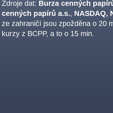
Zdroje dat:
Burza cenných papírů
cenných papírů a.s.
,
NASDAQ, N
ze zahraničí jsou zpožděna o 20 m
kurzy z BCPP, a to o 15 min.