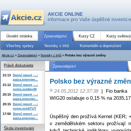
AKCIE ONLINE
informace pro Vaše úspěšné investice
Úvodní stránka
Zpravodajství
Kurzy CZ
Kurzy světový
Všechny zprávy
Novinky z trhů
Komentáře a doporučení
Akcie.cz
»
Zpravodajství
»
Novinky z trhů
»
Polsko bez výrazné změny
Právě diskutujete
Zpravodajství
21:13
Denní report -...:
Polsko bez výrazné změ
paiza.io/projec...
21:12
Denní report -...:
notes.io/e6qyW
24.05.2012 12:37:38
|
Fio banka
20:15
Denní report -...:
WIG20 oslabuje o 0,15 % na 2035,17
paiza.io/projec...
20:15
Denní report -...:
notes.io/e5TUT
17:50
Denní report -...:
Úspěšný den prožívá Kernel (KER; +
paiza.io/projec...
v zemědělském sektoru prožívají n
Škola investování
když technické indikátory vypovídaj