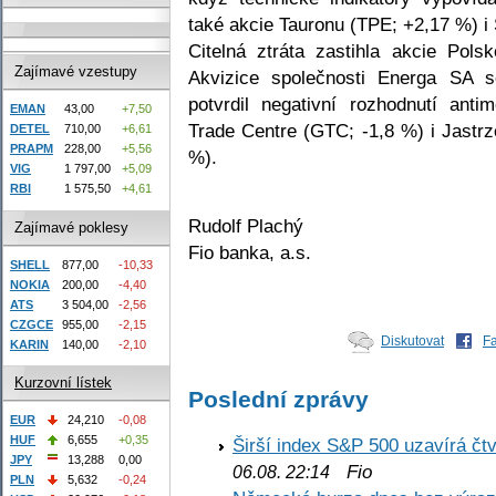
také akcie Tauronu (TPE; +2,17 %) 
Citelná ztráta zastihla akcie Pol
Zajímavé vzestupy
Akvizice společnosti Energa SA 
potvrdil negativní rozhodnutí ant
EMAN
43,00
+7,50
Trade Centre (GTC; -1,8 %) i Jast
DETEL
710,00
+6,61
PRAPM
228,00
+5,56
%).
VIG
1 797,00
+5,09
RBI
1 575,50
+4,61
Rudolf Plachý
Zajímavé poklesy
Fio banka, a.s.
SHELL
877,00
-10,33
NOKIA
200,00
-4,40
ATS
3 504,00
-2,56
CZGCE
955,00
-2,15
Diskutovat
F
KARIN
140,00
-2,10
Kurzovní lístek
Poslední zprávy
EUR
24,210
-0,08
HUF
6,655
+0,35
Širší index S&P 500 uzavírá čt
JPY
13,288
0,00
Fio
06.08. 22:14
PLN
5,632
-0,24