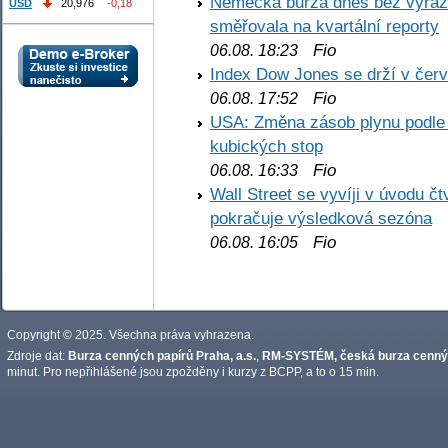
Německá burza dnes bez výrazn
USD
20,976
-0,18
směřovala na kvartální reporty
Fio
06.08. 18:23
Index Dow Jones se drží v čer
Fio
06.08. 17:52
USA: Změna zásob plynu podle E
kubických stop
Fio
06.08. 16:33
Wall Street se vyvíji v úvodu 
pokračuje výsledková sezóna
Fio
06.08. 16:05
Copyright © 2025. Všechna práva vyhrazena.
Zdroje dat:
Burza cenných papírů Praha, a.s.
,
RM-SYSTÉM, česká burza cennýc
minut. Pro nepřihlášené jsou zpožděny i kurzy z BCPP, a to o 15 min.