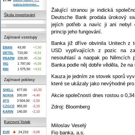
paiza.io/projec...
Žalující stranou je indická společn
Škola investování
Deutsche Bank prodala úrokový sw
jejích potřeb a navíc ji ani neby
princip jeho fungování.
Zajímavé vzestupy
Banka již dříve obvinila Unitech z t
EMAN
43,00
+7,50
USD vyplívajících z pozic na z
DETEL
710,00
+6,61
nesouhlasí a naopak po Němcích p
PRAPM
228,00
+5,56
Banka podle něj dobře věděla, že na 
VIG
1 797,00
+5,09
RBI
1 575,50
+4,61
Kauza je jedním ze stovek sporů vy
Zajímavé poklesy
které se ukázaly jako nevýhodné pro 
SHELL
877,00
-10,33
Akcie společnosti dnes rostou o 0,3
NOKIA
200,00
-4,40
ATS
3 504,00
-2,56
Zdroj: Bloomberg
CZGCE
955,00
-2,15
KARIN
140,00
-2,10
Kurzovní lístek
Miloslav Veselý
Fio banka, a.s.
EUR
24,210
-0,08