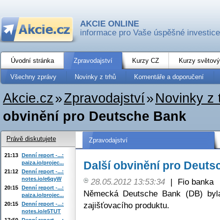
AKCIE ONLINE
informace pro Vaše úspěšné investice
Úvodní stránka
Zpravodajství
Kurzy CZ
Kurzy světový
Všechny zprávy
Novinky z trhů
Komentáře a doporučení
Akcie.cz
»
Zpravodajství
»
Novinky z 
obvinění pro Deutsche Bank
Právě diskutujete
Zpravodajství
21:13
Denní report -...:
Další obvinění pro Deut
paiza.io/projec...
21:12
Denní report -...:
notes.io/e6qyW
28.05.2012 13:53:34
|
Fio banka
20:15
Denní report -...:
Německá Deutsche Bank (DB) byla
paiza.io/projec...
zajišťovacího produktu.
20:15
Denní report -...:
notes.io/e5TUT
17:50
Denní report -...: