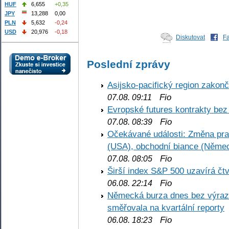
HUF
6,655
+0,35
JPY
13,288
0,00
PLN
5,632
-0,24
USD
20,976
-0,18
Diskutovat
F
Poslední zprávy
Asijsko-pacifický region zakon
Fio
07.08. 09:11
Evropské futures kontrakty be
Fio
07.08. 08:39
Očekávané události: Změna pr
(USA), obchodní biance (Něme
Fio
07.08. 08:05
Širší index S&P 500 uzavírá čt
Fio
06.08. 22:14
Německá burza dnes bez výrazn
směřovala na kvartální reporty
Fio
06.08. 18:23