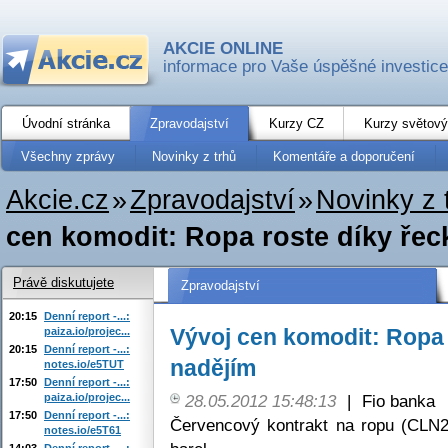
AKCIE ONLINE
informace pro Vaše úspěšné investice
Úvodní stránka
Zpravodajství
Kurzy CZ
Kurzy světový
Všechny zprávy
Novinky z trhů
Komentáře a doporučení
Akcie.cz
»
Zpravodajství
»
Novinky z 
cen komodit: Ropa roste díky ře
Právě diskutujete
Zpravodajství
20:15
Denní report -...:
Vývoj cen komodit: Ropa
paiza.io/projec...
20:15
Denní report -...:
nadějím
notes.io/e5TUT
17:50
Denní report -...:
paiza.io/projec...
28.05.2012 15:48:13
|
Fio banka
17:50
Denní report -...:
Červencový kontrakt na ropu (CLN
notes.io/e5T61
14:03
Denní report -...: