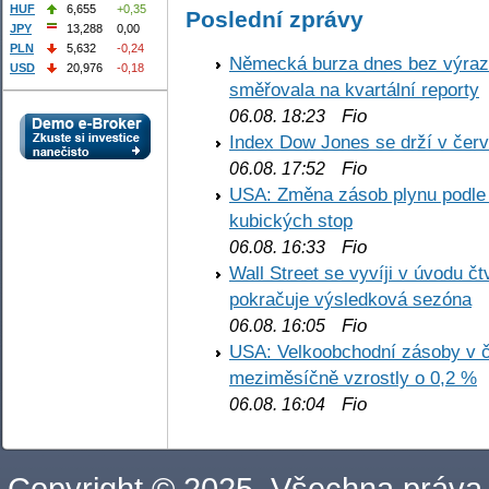
HUF
6,655
+0,35
Poslední zprávy
JPY
13,288
0,00
PLN
5,632
-0,24
Německá burza dnes bez výrazn
USD
20,976
-0,18
směřovala na kvartální reporty
Fio
06.08. 18:23
Index Dow Jones se drží v čer
Fio
06.08. 17:52
USA: Změna zásob plynu podle E
kubických stop
Fio
06.08. 16:33
Wall Street se vyvíji v úvodu 
pokračuje výsledková sezóna
Fio
06.08. 16:05
USA: Velkoobchodní zásoby v č
meziměsíčně vzrostly o 0,2 %
Fio
06.08. 16:04
Copyright © 2025. Všechna práva