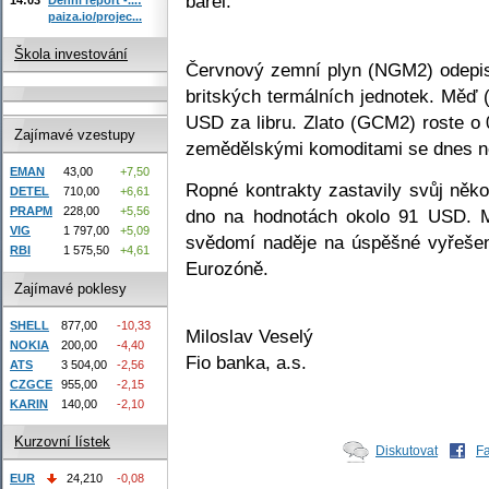
barel.
paiza.io/projec...
Škola investování
Červnový zemní plyn (NGM2) odepis
britských termálních jednotek. Měď
USD za libru. Zlato (GCM2) roste o
Zajímavé vzestupy
zemědělskými komoditami se dnes n
EMAN
43,00
+7,50
Ropné kontrakty zastavily svůj někol
DETEL
710,00
+6,61
PRAPM
228,00
+5,56
dno na hodnotách okolo 91 USD. M
VIG
1 797,00
+5,09
svědomí naděje na úspěšné vyřešen
RBI
1 575,50
+4,61
Eurozóně.
Zajímavé poklesy
SHELL
877,00
-10,33
Miloslav Veselý
NOKIA
200,00
-4,40
Fio banka, a.s.
ATS
3 504,00
-2,56
CZGCE
955,00
-2,15
KARIN
140,00
-2,10
Kurzovní lístek
Diskutovat
F
EUR
24,210
-0,08