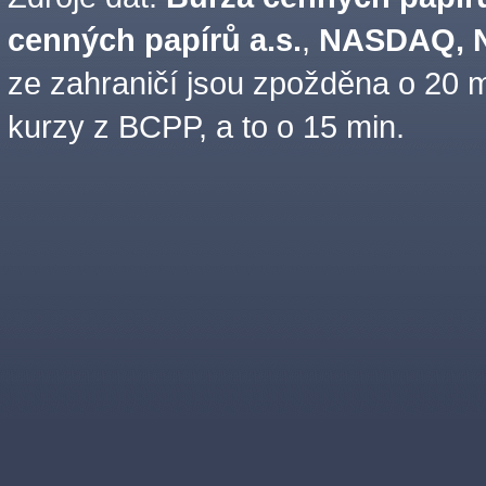
cenných papírů a.s.
,
NASDAQ, N
ze zahraničí jsou zpožděna o 20 m
kurzy z BCPP, a to o 15 min.