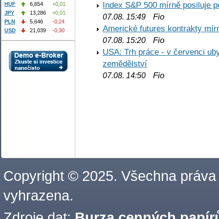
Index S&P 500 mírně posiluje p
HUF
6,654
+0,01
JPY
13,286
+0,01
Fio
07.08. 15:49
PLN
5,646
-0,24
Americké futures kontrakty mírn
USD
21,039
-0,30
Fio
07.08. 15:20
USA: Trh práce - v červenci ub
zemědělství
Fio
07.08. 14:50
Copyright © 2025. Všechna práva
vyhrazena.
Zdroje dat:
Burza cenných papírů