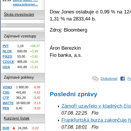
paiza.io/projec...
Dow Jones oslabuje o 0,99 % na 12
Škola investování
1,31 % na 2833,44 b.
Zdroj: Bloomberg
Zajímavé vzestupy
PVT
1,19
+38,37
Áron Berezkin
NLOK
600,00
+3,99
Fio banka, a.s.
FIXZO
53,00
+3,92
CZGCE
985,00
+3,14
UQA
441,80
+1,61
Zajímavé poklesy
Diskutovat
F
VOW3
1 800,00
-5,06
Poslední zprávy
CSG
441,60
-4,62
CTP
361,20
-3,42
MATTE
18 600,00
-3,13
Zámoří uzavřelo v kladných č
PEN
6,40
-3,03
Fio
07.08. 22:25
Kurzovní lístek
Frankfurtská burza zakončuje 
Fio
07.08. 18:01
EUR
24,265
-0,22