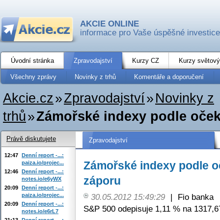
AKCIE ONLINE
informace pro Vaše úspěšné investice
Úvodní stránka
Zpravodajství
Kurzy CZ
Kurzy světový
Všechny zprávy
Novinky z trhů
Komentáře a doporučení
Akcie.cz
»
Zpravodajství
»
Novinky z
trhů
»
Zámořské indexy podle oček
Právě diskutujete
Zpravodajství
12:47
Denní report -...:
Zámořské indexy podle o
paiza.io/projec...
12:46
Denní report -...:
záporu
notes.io/e6yWX
20:09
Denní report -...:
paiza.io/projec...
30.05.2012 15:49:29
|
Fio banka
20:09
Denní report -...:
S&P 500 odepisuje 1,11 % na 1317,6
notes.io/e6rL7
21:13
Denní report -...: