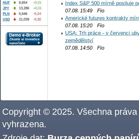
Index S&P 500 mírně posiluje p
HUF
6,654
+0,01
JPY
13,286
+0,01
Fio
07.08. 15:49
PLN
5,646
-0,24
Americké futures kontrakty mírn
USD
21,039
-0,30
Fio
07.08. 15:20
USA: Trh práce - v červenci ub
zemědělství
Fio
07.08. 14:50
Copyright © 2025. Všechna práva
vyhrazena.
Zdroje dat:
Burza cenných papírů