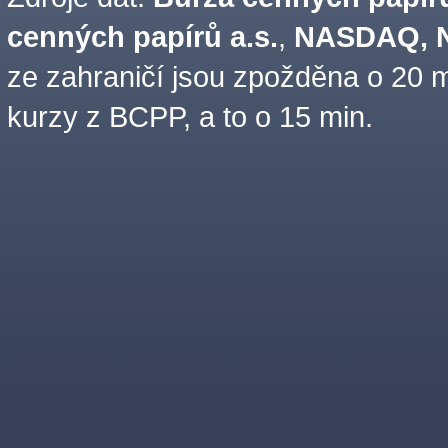
cenných papírů a.s.
,
NASDAQ, N
ze zahraničí jsou zpožděna o 20 m
kurzy z BCPP, a to o 15 min.