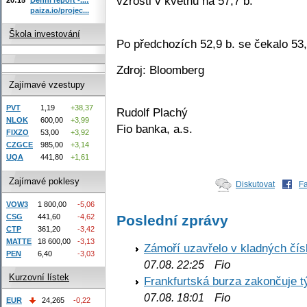
vzrostl v květnu na 57,7 b.
paiza.io/projec...
Škola investování
Po předchozích 52,9 b. se čekalo 53,
Zdroj: Bloomberg
Zajímavé vzestupy
PVT
1,19
+38,37
Rudolf Plachý
NLOK
600,00
+3,99
Fio banka, a.s.
FIXZO
53,00
+3,92
CZGCE
985,00
+3,14
UQA
441,80
+1,61
Zajímavé poklesy
Diskutovat
F
VOW3
1 800,00
-5,06
Poslední zprávy
CSG
441,60
-4,62
CTP
361,20
-3,42
MATTE
18 600,00
-3,13
Zámoří uzavřelo v kladných č
PEN
6,40
-3,03
Fio
07.08. 22:25
Kurzovní lístek
Frankfurtská burza zakončuje 
Fio
07.08. 18:01
EUR
24,265
-0,22