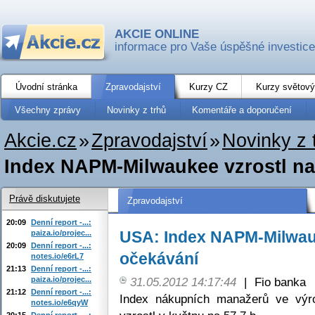
AKCIE ONLINE
informace pro Vaše úspěšné investice
Úvodní stránka
Zpravodajství
Kurzy CZ
Kurzy světový
Všechny zprávy
Novinky z trhů
Komentáře a doporučení
Akcie.cz
»
Zpravodajství
»
Novinky z 
Index NAPM-Milwaukee vzrostl n
Právě diskutujete
Zpravodajství
20:09
Denní report -...:
USA: Index NAPM-Milwau
paiza.io/projec...
20:09
Denní report -...:
očekávání
notes.io/e6rL7
21:13
Denní report -...:
paiza.io/projec...
31.05.2012 14:17:44
|
Fio banka
21:12
Denní report -...:
Index nákupních manažerů ve vý
notes.io/e6qyW
20:15
Denní report -...: