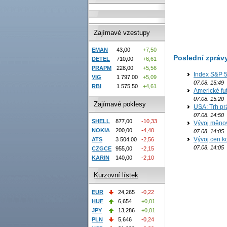
Zajímavé vzestupy
EMAN
43,00
+7,50
Poslední zpráv
DETEL
710,00
+6,61
PRAPM
228,00
+5,56
Index S&P 5
VIG
1 797,00
+5,09
07.08. 15:49
RBI
1 575,50
+4,61
Americké fut
07.08. 15:20
Zajímavé poklesy
USA: Trh prá
07.08. 14:50
SHELL
877,00
-10,33
Vývoj měno
NOKIA
200,00
-4,40
07.08. 14:05
Vývoj cen ko
ATS
3 504,00
-2,56
07.08. 14:05
CZGCE
955,00
-2,15
KARIN
140,00
-2,10
Kurzovní lístek
EUR
24,265
-0,22
HUF
6,654
+0,01
JPY
13,286
+0,01
PLN
5,646
-0,24