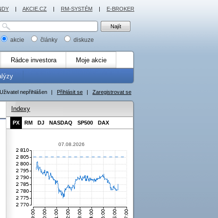
NDY
|
AKCIE.CZ
|
RM-SYSTÉM
|
E-BROKER
akcie
články
diskuze
Rádce investora
Moje akcie
alýzy
Uživatel nepřihlášen
|
Přihlásit se
|
Zaregistrovat se
Indexy
PX
RM
DJ
NASDAQ
SP500
DAX
07.08.2026