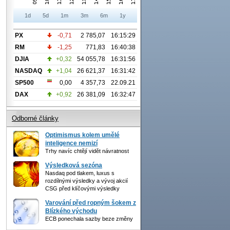
1d
5d
1m
3m
6m
1y
PX
-0,71
2 785,07
16:15:29
RM
-1,25
771,83
16:40:38
DJIA
+0,32
54 055,78
16:31:56
NASDAQ
+1,04
26 621,37
16:31:42
SP500
0,00
4 357,73
22.09.21
DAX
+0,92
26 381,09
16:32:47
Odborné články
Optimismus kolem umělé
inteligence nemizí
Trhy navíc chtějí vidět návratnost
Výsledková sezóna
Nasdaq pod tlakem, luxus s
rozdílnými výsledky a vývoj akcií
CSG před klíčovými výsledky
Varování před ropným šokem z
Blízkého východu
ECB ponechala sazby beze změny