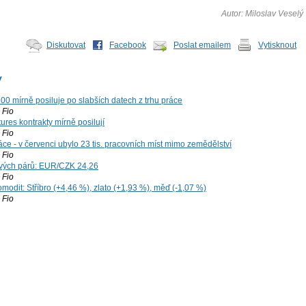
Autor: Miloslav Veselý
Diskutovat
Facebook
Poslat emailem
Vytisknout
y
00 mírně posiluje po slabších datech z trhu práce
Fio
ures kontrakty mírně posilují
Fio
ce - v červenci ubylo 23 tis. pracovních míst mimo zemědělství
Fio
vých párů: EUR/CZK 24,26
Fio
modit: Stříbro (+4,46 %), zlato (+1,93 %), měď (-1,07 %)
Fio