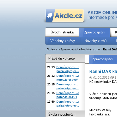
AKCIE ONLIN
informace pro 
Úvodní stránka
Zpravodajství
K
Všechny zprávy
Novinky z trhů
Akcie.cz
»
Zpravodajství
»
Novinky z trhů
»
Ranní DAX
Právě diskutujete
Zpravodajství
21:13
Denní report -...:
Ranní DAX kl
paiza.io/projec...
21:12
Denní report -...:
01.06.2012 09:1
notes.io/e6qyW
Německý index DAX 
20:15
Denní report -...:
paiza.io/projec...
20:15
Denní report -...:
V čele poklesu jso
notes.io/e5TUT
vzdoruje MAN (MAN;
17:50
Denní report -...:
paiza.io/projec...
Miloslav Veselý
Fio banka, a.s.
Škola investování