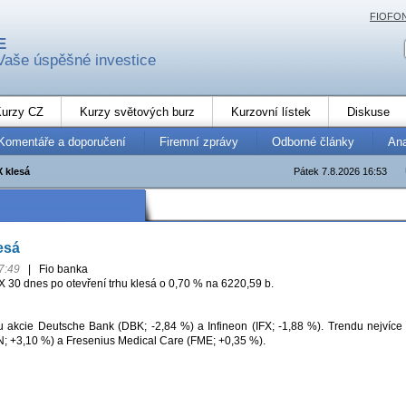
FIOFO
E
Vaše úspěšné investice
urzy CZ
Kurzy světových burz
Kurzovní lístek
Diskuse
Komentáře a doporučení
Firemní zprávy
Odborné články
An
 klesá
Pátek 7.8.2026 16:53
esá
7:49
|
Fio banka
30 dnes po otevření trhu klesá o 0,70 % na 6220,59 b.
u akcie Deutsche Bank (DBK; -2,84 %) a Infineon (IFX; -1,88 %). Trendu nejvíce
 +3,10 %) a Fresenius Medical Care (FME; +0,35 %).