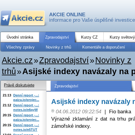
AKCIE ONLINE
informace pro Vaše úspěšné investice
Úvodní stránka
Zpravodajství
Kurzy CZ
Kurzy světový
Všechny zprávy
Novinky z trhů
Komentáře a doporučení
Akcie.cz
»
Zpravodajství
»
Novinky z
trhů
»
Asijské indexy navázaly na 
Právě diskutujete
Zpravodajství
21:13
Denní report -...:
Asijské indexy navázaly 
paiza.io/projec...
21:12
Denní report -...:
notes.io/e6qyW
04.06.2012 09:22:54
|
Fio banka
20:15
Denní report -...:
Výrazné zklamání z dat na trhu pr
paiza.io/projec...
zámořské indexy.
20:15
Denní report -...:
notes.io/e5TUT
17:50
Denní report -...: