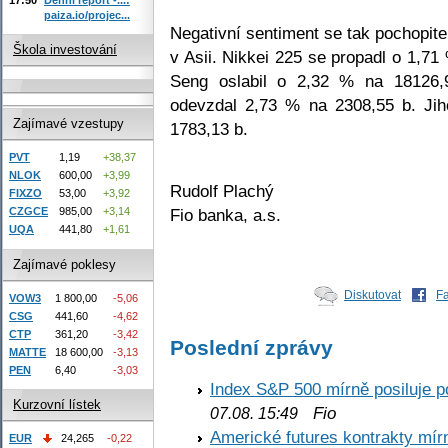
paiza.io/projec...
Negativní sentiment se tak pochopite
Škola investování
v Asii. Nikkei 225 se propadl o 1,
Seng oslabil o 2,32 % na 18126,
odevzdal 2,73 % na 2308,55 b. Jih
Zajímavé vzestupy
1783,13 b.
PVT
1,19
+38,37
NLOK
600,00
+3,99
Rudolf Plachý
FIXZO
53,00
+3,92
Fio banka, a.s.
CZGCE
985,00
+3,14
UQA
441,80
+1,61
Zajímavé poklesy
Diskutovat
F
VOW3
1 800,00
-5,06
CSG
441,60
-4,62
CTP
361,20
-3,42
Poslední zprávy
MATTE
18 600,00
-3,13
PEN
6,40
-3,03
Index S&P 500 mírně posiluje p
Kurzovní lístek
Fio
07.08. 15:49
Americké futures kontrakty mírn
EUR
24,265
-0,22