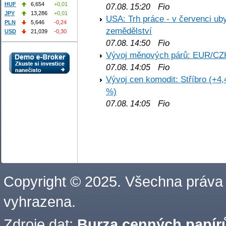
HUF
6,654
+0,01
Fio
07.08. 15:20
JPY
13,286
+0,01
USA: Trh práce - v červenci ub
PLN
5,646
-0,24
zemědělství
USD
21,039
-0,30
Fio
07.08. 14:50
Vývoj měnových párů: EUR/CZ
Fio
07.08. 14:05
Vývoj cen komodit: Stříbro (+4,
%)
Fio
07.08. 14:05
Copyright © 2025. Všechna práva
vyhrazena.
Zdroje dat:
Burza cenných papírů