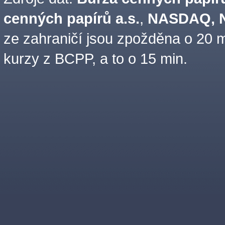
cenných papírů a.s.
,
NASDAQ, N
ze zahraničí jsou zpožděna o 20 m
kurzy z BCPP, a to o 15 min.