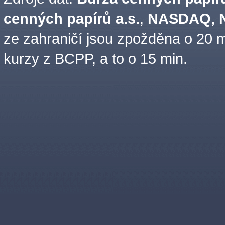
cenných papírů a.s.
,
NASDAQ, N
ze zahraničí jsou zpožděna o 20 m
kurzy z BCPP, a to o 15 min.