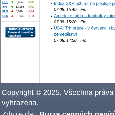
HUF
6,654
+0,01
Index S&P 500 mírně posiluje p
JPY
13,286
+0,01
Fio
07.08. 15:49
PLN
5,646
-0,24
Americké futures kontrakty mírn
USD
21,039
-0,30
Fio
07.08. 15:20
USA: Trh práce - v červenci ub
zemědělství
Fio
07.08. 14:50
Copyright © 2025. Všechna práva
vyhrazena.
Zdroje dat:
Burza cenných papírů