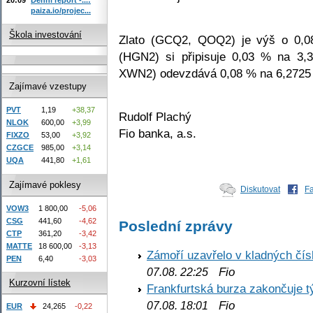
paiza.io/projec...
Škola investování
Zlato (GCQ2, QOQ2) je výš o 0,
(HGN2) si připisuje 0,03 % na 3,
XWN2) odevzdává 0,08 % na 6,2725 
Zajímavé vzestupy
PVT
1,19
+38,37
Rudolf Plachý
NLOK
600,00
+3,99
Fio banka, a.s.
FIXZO
53,00
+3,92
CZGCE
985,00
+3,14
UQA
441,80
+1,61
Zajímavé poklesy
Diskutovat
F
VOW3
1 800,00
-5,06
CSG
441,60
-4,62
Poslední zprávy
CTP
361,20
-3,42
MATTE
18 600,00
-3,13
Zámoří uzavřelo v kladných č
PEN
6,40
-3,03
Fio
07.08. 22:25
Kurzovní lístek
Frankfurtská burza zakončuje 
Fio
07.08. 18:01
EUR
24,265
-0,22