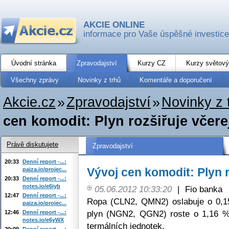
AKCIE ONLINE
informace pro Vaše úspěšné investice
Úvodní stránka
Zpravodajství
Kurzy CZ
Kurzy světový
Všechny zprávy
Novinky z trhů
Komentáře a doporučení
Akcie.cz
»
Zpravodajství
»
Novinky z 
cen komodit: Plyn rozšiřuje včerej
Právě diskutujete
Zpravodajství
20:33
Denní report -...:
Vývoj cen komodit: Plyn r
paiza.io/projec...
20:33
Denní report -...:
notes.io/e6iyb
05.06.2012 10:33:20
|
Fio banka
12:47
Denní report -...:
Ropa (CLN2, QMN2) oslabuje o 0,1
paiza.io/projec...
plyn (NGN2, QGN2) roste o 1,16 %
12:46
Denní report -...:
notes.io/e6yWX
termálních jednotek.
20:09
Denní report -...: