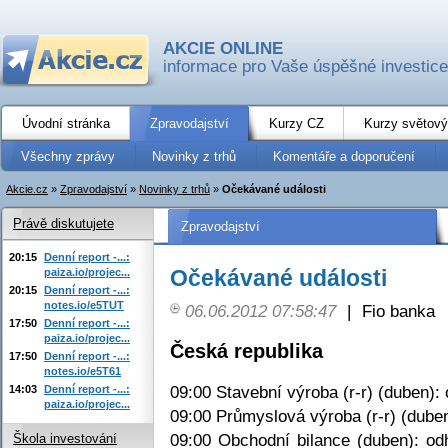
AKCIE ONLINE
informace pro Vaše úspěšné investice
Úvodní stránka
Zpravodajství
Kurzy CZ
Kurzy světový
Všechny zprávy
Novinky z trhů
Komentáře a doporučení
Akcie.cz
»
Zpravodajství
»
Novinky z trhů
»
Očekávané události
Právě diskutujete
Zpravodajství
20:15
Denní report -...:
Očekávané události
paiza.io/projec...
20:15
Denní report -...:
notes.io/e5TUT
06.06.2012 07:58:47
|
Fio banka
17:50
Denní report -...:
paiza.io/projec...
Česká republika
17:50
Denní report -...:
notes.io/e5T61
09:00 Stavební výroba (r-r) (duben): 
14:03
Denní report -...:
paiza.io/projec...
09:00 Průmyslová výroba (r-r) (duben
09:00 Obchodní bilance (duben): od
Škola investování