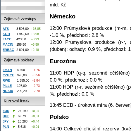
mld. Kč
Německo
Zajímavé vzestupy
12:00 Průmyslová produkce (m-m, s
ATS
3 596,00
+15,85
KGH
1 942,60
+3,98
-1.0 %, předchozí: 2.8 %
FACC
423,50
+3,93
12:00 Průmyslová produkce (r-r, 
MACIN
158,50
+3,59
(duben): odhady: 0.9 %, předchozí: 
ERBAG
2 891,00
+2,48
Eurozóna
Zajímavé poklesy
EMAN
40,00
-4,76
11:00 HDP (q-q, sezónně očištěno) 
CZGCE
976,00
-3,56
0.0 %, předchozí: 0.0 %
RWE
1 355,00
-2,84
PILLE
107,00
-2,73
11:00 HDP (r-r, sezónně očištěno) (p
NOKIA
209,20
-2,70
%, předchozí: 0.0 %
Kurzovní lístek
13:45 ECB - úroková míra (6. červen
EUR
24,190
+0,04
Polsko
HUF
6,679
+0,01
JPY
13,288
+0,44
PLN
5,618
+0,01
14:00 Celkové oficiální rezervy (kv