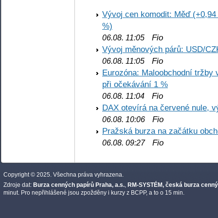
Vývoj cen komodit: Měď (+0,94 
%)
Fio
06.08. 11:05
Vývoj měnových párů: USD/CZ
Fio
06.08. 11:05
Eurozóna: Maloobchodní tržby 
při očekávání 1 %
Fio
06.08. 11:04
DAX otevírá na červené nule, v
Fio
06.08. 10:06
Pražská burza na začátku obch
Fio
06.08. 09:27
Copyright © 2025. Všechna práva vyhrazena.
Zdroje dat:
Burza cenných papírů Praha, a.s.
,
RM-SYSTÉM, česká burza cennýc
minut. Pro nepřihlášené jsou zpožděny i kurzy z BCPP, a to o 15 min.