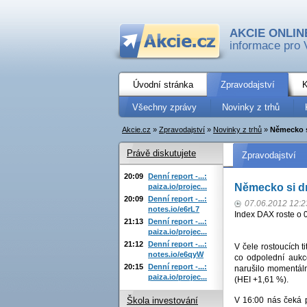
AKCIE ONLIN
informace pro 
Úvodní stránka
Zpravodajství
K
Všechny zprávy
Novinky z trhů
Akcie.cz
»
Zpravodajství
»
Novinky z trhů
»
Německo si
Právě diskutujete
Zpravodajství
20:09
Denní report -...:
Německo si dr
paiza.io/projec...
20:09
Denní report -...:
07.06.2012 12:2
notes.io/e6rL7
Index DAX roste o 
21:13
Denní report -...:
paiza.io/projec...
21:12
Denní report -...:
V čele rostoucích 
notes.io/e6qyW
co odpolední aukc
20:15
Denní report -...:
narušilo momentáln
paiza.io/projec...
(HEI +1,61 %).
V 16:00 nás čeká 
Škola investování