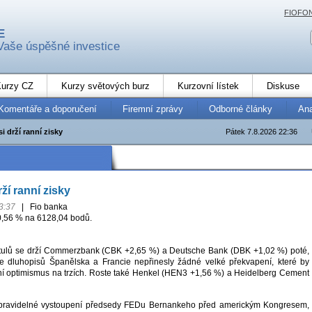
FIOFO
E
Vaše úspěšné investice
urzy CZ
Kurzy světových burz
Kurzovní lístek
Diskuse
Komentáře a doporučení
Firemní zprávy
Odborné články
An
 drží ranní zisky
Pátek 7.8.2026 22:36
ží ranní zisky
3:37
|
Fio banka
0,56 % na 6128,04 bodů.
titulů se drží Commerzbank (CBK +2,65 %) a Deutsche Bank (DBK +1,02 %) poté,
e dluhopisů Španělska a Francie nepřinesly žádné velké překvapení, které by
í optimismus na trzích. Roste také Henkel (HEN3 +1,56 %) a Heidelberg Cement
pravidelné vystoupení předsedy FEDu Bernankeho před americkým Kongresem,