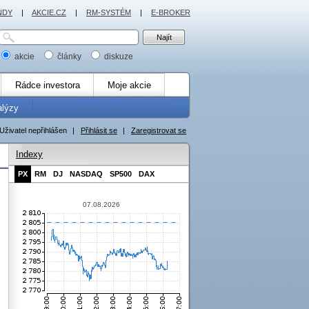
NDY
|
AKCIE.CZ
|
RM-SYSTÉM
|
E-BROKER
akcie
články
diskuze
Rádce investora
Moje akcie
alýzy
Uživatel nepřihlášen
|
Přihlásit se
|
Zaregistrovat se
Indexy
PX
RM
DJ
NASDAQ
SP500
DAX
07.08.2026