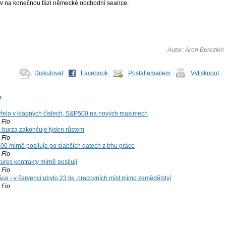
liv na konečnou fázi německé obchodní seance.
Autor: Áron Berezkin
Diskutovat
Facebook
Poslat emailem
Vytisknout
y
řelo v kladných číslech, S&P500 na nových maximech
Fio
á burza zakončuje týden růstem
Fio
00 mírně posiluje po slabších datech z trhu práce
Fio
ures kontrakty mírně posilují
Fio
ce - v červenci ubylo 23 tis. pracovních míst mimo zemědělství
Fio