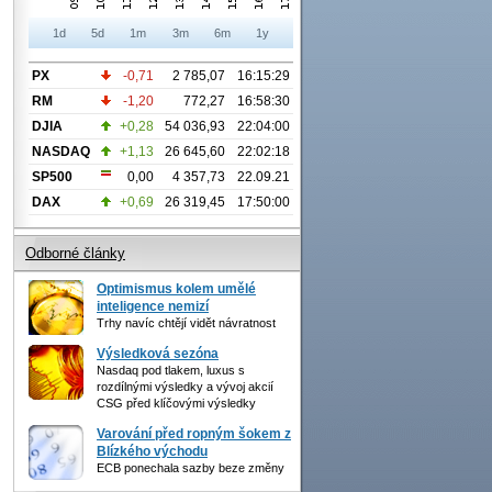
1d
5d
1m
3m
6m
1y
PX
-0,71
2 785,07
16:15:29
RM
-1,20
772,27
16:58:30
DJIA
+0,28
54 036,93
22:04:00
NASDAQ
+1,13
26 645,60
22:02:18
SP500
0,00
4 357,73
22.09.21
DAX
+0,69
26 319,45
17:50:00
Odborné články
Optimismus kolem umělé
inteligence nemizí
Trhy navíc chtějí vidět návratnost
Výsledková sezóna
Nasdaq pod tlakem, luxus s
rozdílnými výsledky a vývoj akcií
CSG před klíčovými výsledky
Varování před ropným šokem z
Blízkého východu
ECB ponechala sazby beze změny