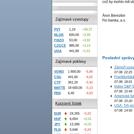
což by mohlo mít v
Áron Berezkin
Zajímavé vzestupy
Fio banka, a.s.
PVT
1,19
+38,37
NLOK
600,00
+3,99
FIXZO
53,00
+3,92
CZGCE
985,00
+3,14
UQA
441,80
+1,61
Poslední zpráv
Zajímavé poklesy
Zámoří uzav
VOW3
1 800,00
-5,06
07.08. 22:25
Frankfurtsk
CSG
441,60
-4,62
07.08. 18:01
CTP
361,20
-3,42
Index S&P 5
MATTE
18 600,00
-3,13
07.08. 15:49
PEN
6,40
-3,03
Americké fut
07.08. 15:20
Kurzovní lístek
USA: Trh prá
07.08. 14:50
EUR
24,265
-0,22
HUF
6,654
+0,01
JPY
13,286
+0,01
PLN
5,646
-0,24