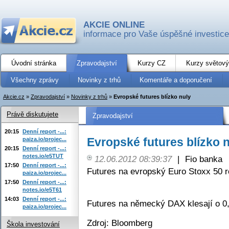
AKCIE ONLINE
informace pro Vaše úspěšné investice
Úvodní stránka
Zpravodajství
Kurzy CZ
Kurzy světový
Všechny zprávy
Novinky z trhů
Komentáře a doporučení
Akcie.cz
»
Zpravodajství
»
Novinky z trhů
»
Evropské futures blízko nuly
Právě diskutujete
Zpravodajství
20:15
Denní report -...:
Evropské futures blízko 
paiza.io/projec...
20:15
Denní report -...:
notes.io/e5TUT
12.06.2012 08:39:37
|
Fio banka
17:50
Denní report -...:
Futures na evropský Euro Stoxx 50 r
paiza.io/projec...
17:50
Denní report -...:
notes.io/e5T61
14:03
Denní report -...:
Futures na německý DAX klesají o 0
paiza.io/projec...
Zdroj: Bloomberg
Škola investování