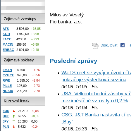
Miloslav Veselý
Zajímavé vzestupy
Fio banka, a.s.
ATS
3 596,00
+15,85
KGH
1 942,60
+3,98
FACC
423,50
+3,93
MACIN
158,50
+3,59
Diskutovat
F
ERBAG
2 891,00
+2,48
Poslední zprávy
Zajímavé poklesy
EMAN
40,00
-4,76
Wall Street se vyvíji v úvodu 
CZGCE
976,00
-3,56
pokračuje výsledková sezóna
RWE
1 355,00
-2,84
Fio
PILLE
107,00
-2,73
06.08. 16:05
NOKIA
209,20
-2,70
USA: Velkoobchodní zásoby v č
meziměsíčně vzrostly o 0,2 %
Kurzovní lístek
Fio
06.08. 16:04
EUR
24,210
-0,08
CSG: J&T Banka nastavila cílo
HUF
6,655
+0,35
„Buy“
JPY
13,288
0,00
PLN
5,632
-0,24
Fio
06.08. 15:33