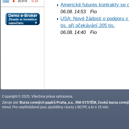
USD
20,976
-0,18
Americké futures kontrakty se 
Fio
06.08. 14:53
USA: Nové žádosti o podporu v
tis. při očekávání 205 tis.
Fio
06.08. 14:40
Copyright © 2025. Všechna práva vyhrazena.
Zdroje dat:
Burza cenných papírů Praha, a.s.
,
RM-SYSTÉM, česká burza cennýc
minut. Pro nepřihlášené jsou zpožděny i kurzy z BCPP, a to o 15 min.