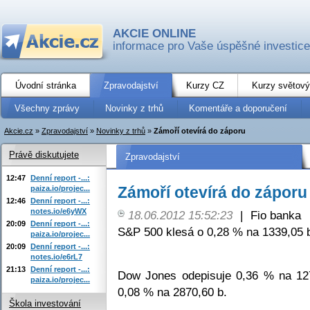
AKCIE ONLINE
informace pro Vaše úspěšné investice
Úvodní stránka
Zpravodajství
Kurzy CZ
Kurzy světový
Všechny zprávy
Novinky z trhů
Komentáře a doporučení
Akcie.cz
»
Zpravodajství
»
Novinky z trhů
»
Zámoří otevírá do záporu
Právě diskutujete
Zpravodajství
12:47
Denní report -...:
Zámoří otevírá do záporu
paiza.io/projec...
12:46
Denní report -...:
notes.io/e6yWX
18.06.2012 15:52:23
|
Fio banka
20:09
Denní report -...:
S&P 500 klesá o 0,28 % na 1339,05 
paiza.io/projec...
20:09
Denní report -...:
notes.io/e6rL7
21:13
Denní report -...:
Dow Jones odepisuje 0,36 % na 12
paiza.io/projec...
0,08 % na 2870,60 b.
Škola investování