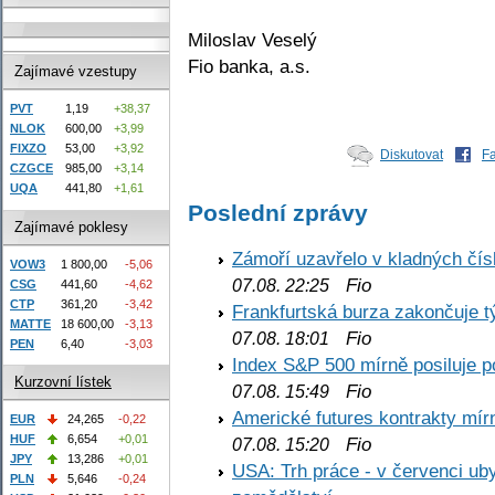
Miloslav Veselý
Fio banka, a.s.
Zajímavé vzestupy
PVT
1,19
+38,37
NLOK
600,00
+3,99
FIXZO
53,00
+3,92
Diskutovat
F
CZGCE
985,00
+3,14
UQA
441,80
+1,61
Poslední zprávy
Zajímavé poklesy
Zámoří uzavřelo v kladných č
VOW3
1 800,00
-5,06
Fio
07.08. 22:25
CSG
441,60
-4,62
CTP
361,20
-3,42
Frankfurtská burza zakončuje 
MATTE
18 600,00
-3,13
Fio
07.08. 18:01
PEN
6,40
-3,03
Index S&P 500 mírně posiluje p
Kurzovní lístek
Fio
07.08. 15:49
Americké futures kontrakty mírn
EUR
24,265
-0,22
HUF
6,654
+0,01
Fio
07.08. 15:20
JPY
13,286
+0,01
USA: Trh práce - v červenci ub
PLN
5,646
-0,24