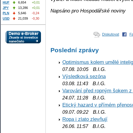
HUF
6,654
+0,01
JPY
13,286
+0,01
Napsáno pro Hospodářské noviny
PLN
5,646
-0,24
USD
21,039
-0,30
Diskutovat
F
Poslední zprávy
Optimismus kolem umělé inteli
B.I.G.
07.08. 10:05
Výsledková sezóna
B.I.G.
03.08. 11:43
Varování před ropným šokem z
B.I.G.
24.07. 11:28
Etický hazard v přímém přenos
B.I.G.
09.07. 09:22
Ropa i zlato zlevňují
B.I.G.
26.06. 11:57