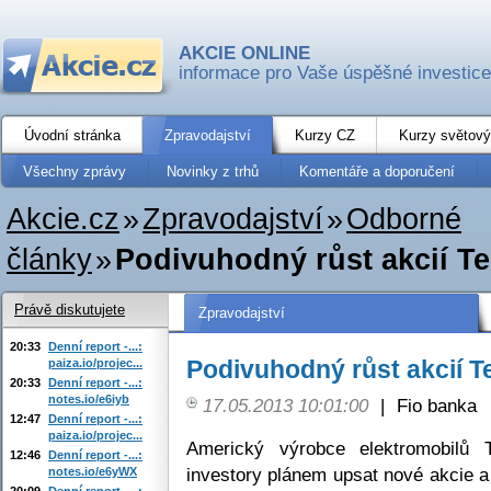
AKCIE ONLINE
informace pro Vaše úspěšné investice
Úvodní stránka
Zpravodajství
Kurzy CZ
Kurzy světový
Všechny zprávy
Novinky z trhů
Komentáře a doporučení
Akcie.cz
»
Zpravodajství
»
Odborné
články
»
Podivuhodný růst akcií Te
Právě diskutujete
Zpravodajství
20:33
Denní report -...:
Podivuhodný růst akcií T
paiza.io/projec...
20:33
Denní report -...:
notes.io/e6iyb
17.05.2013 10:01:00
|
Fio banka
12:47
Denní report -...:
paiza.io/projec...
Americký výrobce elektromobilů 
12:46
Denní report -...:
investory plánem upsat nové akcie a
notes.io/e6yWX
20:09
Denní report -...: