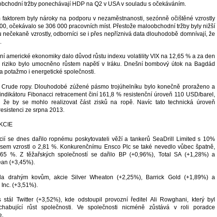
obchodní tržby ponechávají HDP na Q2 v USA v souladu s očekáváním.
faktorem byly nároky na podporu v nezaměstnanosti, sezónně očištěné vzrostly
00, očekávalo se 306 000 pracovních míst. Přestože maloobchodní tržby byly nižší
 nečekaně vzrostly, odborníci se i přes nepříznivá data dlouhodobě domnívají, že
.
í americké ekonomiky dalo důvod růstu indexu volatility VIX na 12,65 % a za den
to riziko bylo umocněno růstem napětí v Iráku. Dnešní bombový útok na Bagdád
a potažmo i energetické společnosti.
f Crude ropy. Dlouhodobé zúžené pásmo trojúhelníku bylo konečně proraženo a
indikátoru Fibonacci retracement činí 161,8 % resistenční úroveň 110 USD/barel,
že by se mohlo realizovat část zisků na ropě. Navíc tato technická úroveň
resistenci ze srpna 2013.
cií se dnes dařilo ropnému poskytovateli věží a tankerů SeaDrill Limited s 10%
sem vzrostl o 2,81 %. Konkurenčnímu Ensco Plc se také nevedlo vůbec špatně,
1,65 %. Z těžařských společností se dařilo BP (+0,96%), Total SA (+1,28%) a
ean (+3,45%).
la drahým kovům, akcie Silver Wheaton (+2,25%), Barrick Gold (+1,89%) a
Inc. (+3,51%).
stál Twitter (+3,52%), kde odstoupil provozní ředitel Ali Rowghani, který byl
habující růst společnosti. Ve společnosti nicméně zůstává v roli poradce
e.