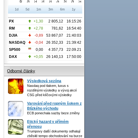
1d
5d
1m
3m
6m
1y
PX
+1,30
2 805,12
16:15:26
RM
+2,78
781,62
16:54:40
DJIA
-0,89
53 867,07
21:40:03
NASDAQ
-0,04
26 352,33
21:39:42
SP500
0,00
4 357,73
22.09.21
DAX
+0,05
26 140,13
17:50:00
Odborné články
Výsledková sezóna
Nasdaq pod tlakem, luxus s
rozdílnými výsledky a vývoj akcií
CSG před klíčovými výsledky
Varování před ropným šokem z
Blízkého východu
ECB ponechala sazby beze změny
Etický hazard v přímém
přenosu
Trumpovy další dokumenty odhalují
zběsilé tempo obchodování na burze