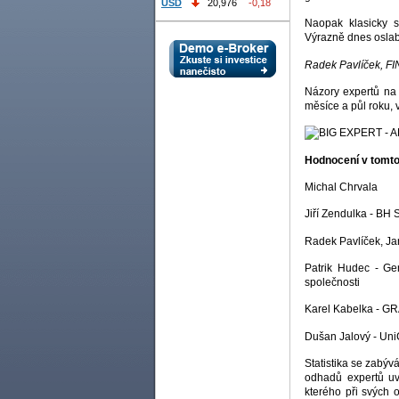
USD
20,976
-0,18
Naopak klasicky s
Výrazně dnes oslabi
Radek Pavlíček, F
Názory expertů na 
měsíce a půl roku, 
Hodnocení v tomto
Michal Chrvala
Jiří Zendulka - BH 
Radek Pavlíček, J
Patrik Hudec - Ge
společnosti
Karel Kabelka - 
Dušan Jalový - Uni
Statistika se zabýv
odhadů expertů uv
kterého při svých 