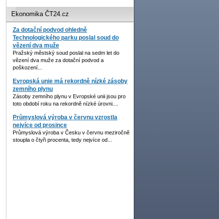
Ekonomika ČT24.cz
Za dotační podvod ohledně
Technologického parku poslal soud do
vězení dva muže
Pražský městský soud poslal na sedm let do
vězení dva muže za dotační podvod a
poškození...
Evropská unie má rekordně nízké zásoby
zemního plynu
Zásoby zemního plynu v Evropské unii jsou pro
toto období roku na rekordně nízké úrovni....
Průmyslová výroba v červnu vzrostla
nejvíce od prosince
Průmyslová výroba v Česku v červnu meziročně
stoupla o čtyři procenta, tedy nejvíce od...