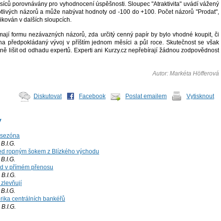
ěsíců porovnávány pro vyhodnocení úspěšnosti. Sloupec "Atraktivita" uvádí vážený
tlivých názorů a může nabývat hodnoty od -100 do +100. Počet názorů "Prodat",
likován v dalších sloupcích.
ají formu nezávazných názorů, zda určitý cenný papír by bylo vhodné koupit, či
a předpokládaný vývoj v příštím jednom měsíci a půl roce. Skutečnost se však
ně lišit od odhadu expertů. Experti ani Kurzy.cz nepřebírají žádnou zodpovědnost
Autor: Markéta Höfferová
Diskutovat
Facebook
Poslat emailem
Vytisknout
y
 sezóna
.I.G.
ed ropným šokem z Blízkého východu
.I.G.
rd v přímém přenosu
B.I.G.
 zlevňují
.I.G.
orika centrálních bankéřů
B.I.G.