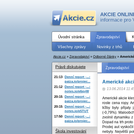
AKCIE ONLIN
informace pro 
Úvodní stránka
Zpravodajství
K
Všechny zprávy
Novinky z trhů
Akcie.cz
»
Zpravodajství
»
Odborné články
»
Americké
Právě diskutujete
Zpravodajství
21:13
Denní report -...:
Americké akci
paiza.io/projec...
21:12
Denní report -...:
13.06.2014 11:4
notes.io/e6qyW
20:15
Denní report -...:
Americké akcie kles
paiza.io/projec...
roste cena ropy. A
20:15
Denní report -...:
tržby byly přijat
notes.io/e5TUT
(-0,79%). Maloobch
17:50
Denní report -...:
zvolnil dynamiku z
paiza.io/projec...
Dopad na trh proto 
Prodej aut vyskoči
Škola investování
nebyly. Největší p