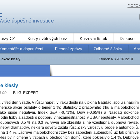
FIOFO
E
Vaše úspěšné investice
urzy CZ
Kurzy světových burz
Kurzovní lístek
Diskuse
Komentáře a doporučení
Firemní zprávy
Odborné články
An
 akcie klesly
Čtvrtek 6.8.2026 22:01
e klesly
5:00
|
B.I.G. EXPERT
ly třetí den v řadě. V růstu napětí v Iráku došlo na útok na Bagdád, spolu s násilím
merické akcie oslabily o téměř 1 %; Statistiky z pracovního trhu a maloobchodní
y jako spíše negativní. Index S&P (-0,71%), Dow (-0,65%) a Nasdaq dokonce
odní tržby a žádosti o podporu v nezaměstnanosti v USA nepotěšily. Maloobchod
 dubnových 0,5 % na 0,3 %, vývoj ale zkreslila silně vzestupná dubnová revize.
nebyl dramatický, některá odvětví zažila růst. Zisky vzrostly u prodeje automobilů.
l na 1,4 %. Jádrové maloobchodní tržby bez započtení automobilů už tak příznivé
okles byl nicméně v tržbách u obchodních domů, které poklesly o 1,4 %. Dubnové