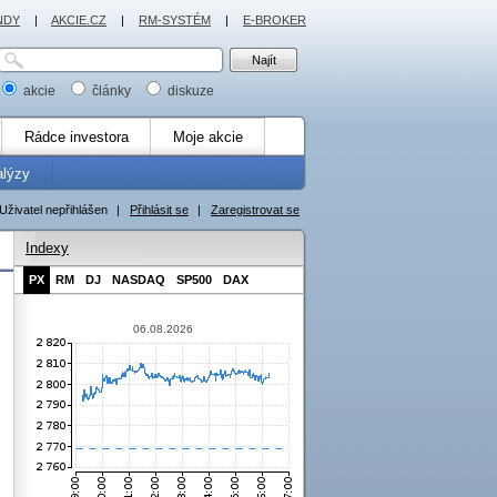
NDY
|
AKCIE.CZ
|
RM-SYSTÉM
|
E-BROKER
akcie
články
diskuze
Rádce investora
Moje akcie
alýzy
Uživatel nepřihlášen
|
Přihlásit se
|
Zaregistrovat se
Indexy
PX
RM
DJ
NASDAQ
SP500
DAX
06.08.2026