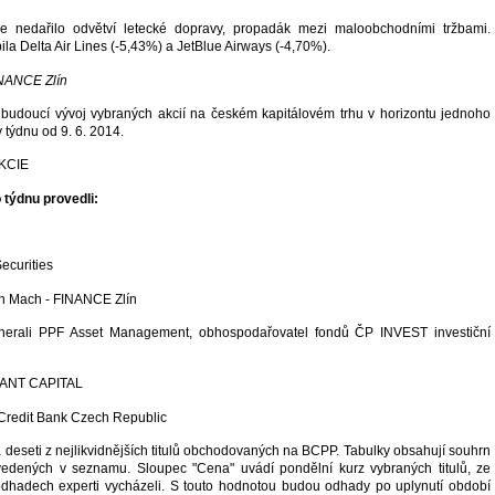
e nedařilo odvětví letecké dopravy, propadák mezi maloobchodními tržbami.
la Delta Air Lines (-5,43%) a JetBlue Airways (-4,70%).
INANCE Zlín
budoucí vývoj vybraných akcií na českém kapitálovém trhu v horizontu jednoho
v týdnu od 9. 6. 2014.
 týdnu provedli:
Securities
an Mach - FINANCE Zlín
nerali PPF Asset Management, obhospodařovatel fondů ČP INVEST investiční
GRANT CAPITAL
Credit Bank Czech Republic
á deseti z nejlikvidnějších titulů obchodovaných na BCPP. Tabulky obsahují souhrn
edených v seznamu. Sloupec "Cena" uvádí pondělní kurz vybraných titulů, ze
odhadech experti vycházeli. S touto hodnotou budou odhady po uplynutí období