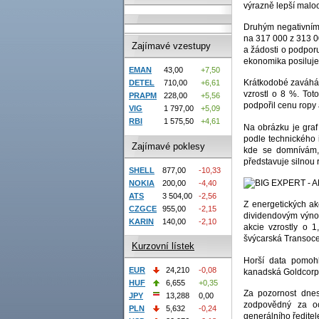
výrazně lepší malo
Druhým negativním 
na 317 000 z 313 0
Zajímavé vzestupy
a žádosti o podporu
ekonomika posiluje
EMAN
43,00
+7,50
Krátkodobé zaváhán
DETEL
710,00
+6,61
vzrostl o 8 %. To
PRAPM
228,00
+5,56
podpořil cenu ropy 
VIG
1 797,00
+5,09
RBI
1 575,50
+4,61
Na obrázku je gra
podle technického 
Zajímavé poklesy
kde se domnívám, 
představuje silnou 
SHELL
877,00
-10,33
NOKIA
200,00
-4,40
ATS
3 504,00
-2,56
Z energetických ak
CZGCE
955,00
-2,15
dividendovým výno
KARIN
140,00
-2,10
akcie vzrostly o 
švýcarská Transoc
Kurzovní lístek
Horší data pomoh
EUR
24,210
-0,08
kanadská Goldcorp 
HUF
6,655
+0,35
Za pozornost dnes 
JPY
13,288
0,00
zodpovědný za oc
PLN
5,632
-0,24
generálního ředitel