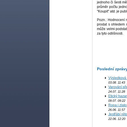
jednoho či šesti m
průměr počtu jedno
"Koupit" atd. je pub
Pozn.: Hodnocení m
prodat s ohledem n
může velmi podstat
za tyto odlišnosti.
Poslední zpráv
Výsledková
B
03.08. 11:43
Varování př
B
24.07. 11:28
Etický haza
09.07. 09:22
Ropa i zlato
B
26.06. 11:57
Jestřábí rét
22.06. 12:20