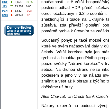
současnosti jistě větší hospodářs
HUF
6,655
+0,35
JPY
13,288
0,00
poslední odhad HDP předčil očeká
PLN
5,632
-0,24
oproti očekávaným 3,2 procentům. E
USD
20,976
-0,18
zneklidňující situace na Ukrajině 
zůstává, zda převáží globální po
poměrně rychle k úrovním ze začátk
Současný pohyb je také možné cháp
které ve svém načasování daly v dů
čekaly. Větší korekce byla jen otá
rychlost a hloubka pondělního prop
pouze svědky "zdravé korekce" v trv
sebou. Na druhou stranu nelze nik
poklesem a jeho vliv na náladu inv
změnit a vést až k obratu z býčího
dočkáme už brzy.
Aleš Charvát, UniCredit Bank Czech 
Názory expertů na budoucí vývoj 