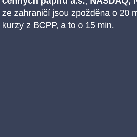
cenných papírů a.s.
,
NASDAQ, N
ze zahraničí jsou zpožděna o 20 m
kurzy z BCPP, a to o 15 min.