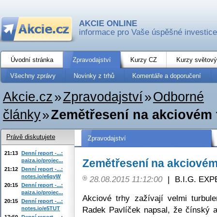
AKCIE ONLINE
informace pro Vaše úspěšné investice
Úvodní stránka
Zpravodajství
Kurzy CZ
Kurzy světový
Všechny zprávy
Novinky z trhů
Komentáře a doporučení
Akcie.cz
»
Zpravodajství
»
Odborné
články
»
Zemětřesení na akciovém 
Právě diskutujete
Zpravodajství
21:13
Denní report -...:
Zemětřesení na akciovém 
paiza.io/projec...
21:12
Denní report -...:
notes.io/e6qyW
28.08.2015 11:12:00
|
B.I.G. EX
20:15
Denní report -...:
paiza.io/projec...
Akciové trhy zažívají velmi turbul
20:15
Denní report -...:
Radek Pavlíček napsal, že čínský ak
notes.io/e5TUT
17:50
Denní report -...: