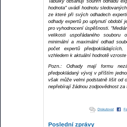
Tabulky obsahují souhrn odhadů ex
hodnota" uvádí hodnotu sledovaných 
ze které při svých odhadech expert
odhady expertů po uplynutí období 
pro vyhodnocení úspěšnosti. "Medián"
velikosti uspořádaného souboru 
minimální a maximální odhad soubo
počet expertů předpokládajícíc
vzhledem k aktuální hodnotě vzroste
Pozn.: Odhady mají formu nez
předpokládaný vývoj v příštím jedn
však může velmi podstatně lišit od 
nepřebírají žádnou zodpovědnost za t
Diskutovat
F
Poslední zprávy