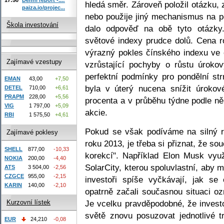
hledá směr. Zároveň položil otázku,
paiza.io/projec...
nebo použije jiný mechanismus na p
Škola investování
dalo odpověď na obě tyto otázky.
světové indexy prudce dolů. Cena r
výrazný pokles čínského indexu ve 
Zajímavé vzestupy
vzrůstající pochyby o růstu úroko
perfektní podmínky pro pondělní st
EMAN
43,00
+7,50
byla v úterý nucena snížit úroko
DETEL
710,00
+6,61
PRAPM
228,00
+5,56
procenta a v průběhu týdne podle n
VIG
1 797,00
+5,09
akcie.
RBI
1 575,50
+4,61
Pokud se však podíváme na silný rů
Zajímavé poklesy
roku 2013, je třeba si přiznat, že 
SHELL
877,00
-10,33
korekcí". Například Elon Musk využ
NOKIA
200,00
-4,40
SolarCity, kterou spoluvlastní, aby mí
ATS
3 504,00
-2,56
CZGCE
955,00
-2,15
investoři spíše vyčkávají, jak se
KARIN
140,00
-2,10
opatrně začali současnou situaci ozn
Je vcelku pravděpodobné, že invest
Kurzovní lístek
světě znovu posuzovat jednotlivé 
EUR
24,210
-0,08