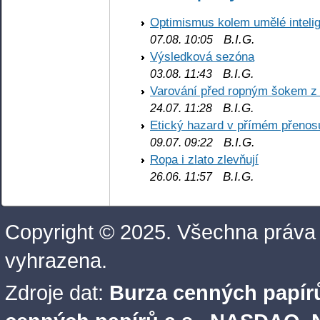
Optimismus kolem umělé inteli
B.I.G.
07.08. 10:05
Výsledková sezóna
B.I.G.
03.08. 11:43
Varování před ropným šokem z
B.I.G.
24.07. 11:28
Etický hazard v přímém přenos
B.I.G.
09.07. 09:22
Ropa i zlato zlevňují
B.I.G.
26.06. 11:57
Copyright © 2025. Všechna práva
vyhrazena.
Zdroje dat:
Burza cenných papírů