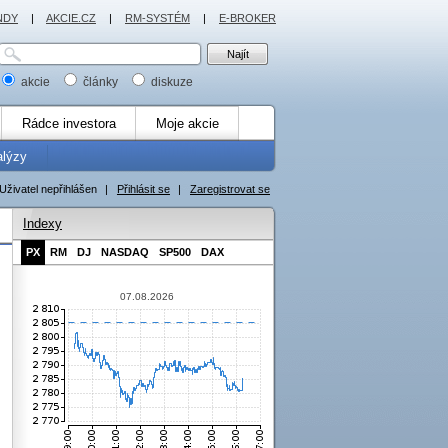
NDY
|
AKCIE.CZ
|
RM-SYSTÉM
|
E-BROKER
akcie
články
diskuze
Rádce investora
Moje akcie
alýzy
Uživatel nepřihlášen
|
Přihlásit se
|
Zaregistrovat se
Indexy
PX
RM
DJ
NASDAQ
SP500
DAX
07.08.2026