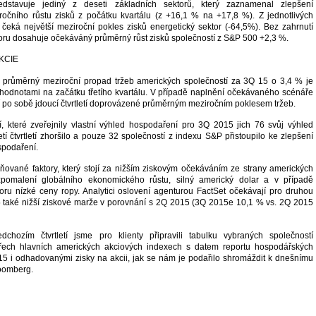
ředstavuje jediný z deseti základních sektorů, který zaznamenal zlepšení
očního růstu zisků z počátku kvartálu (z +16,1 % na +17,8 %). Z jednotlivých
 čeká největší meziroční pokles zisků energetický sektor (-64,5%). Bez zahrnutí
oru dosahuje očekáváný průměrný růst zisků společností z S&P 500 +2,3 %.
průměrný meziroční propad tržeb amerických společností za 3Q 15 o 3,4 % je
 hodnotami na začátku třetího kvartálu. V případě naplnění očekávaného scénáře
tí po sobě jdoucí čtvrtletí doprovázené průměrným meziročním poklesem tržeb.
, které zveřejnily vlastní výhled hospodaření pro 3Q 2015 jich 76 svůj výhled
tí čtvrtletí zhoršilo a pouze 32 společností z indexu S&P přistoupilo ke zlepšení
spodaření.
iňované faktory, který stojí za nižším ziskovým očekáváním ze strany amerických
 zpomalení globálního ekonomického růstu, silný americký dolar a v případě
oru nízké ceny ropy. Analytici oslovení agenturou FactSet očekávají pro druhou
 také nižší ziskové marže v porovnání s 2Q 2015 (3Q 2015e 10,1 % vs. 2Q 2015
dchozím čtvrtletí jsme pro klienty připravili tabulku vybraných společností
řech hlavních amerických akciových indexech s datem reportu hospodářských
5 i odhadovanými zisky na akcii, jak se nám je podařilo shromáždit k dnešnímu
oomberg.