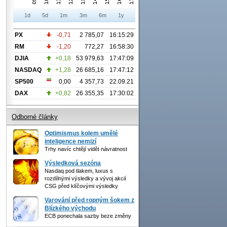
1d
5d
1m
3m
6m
1y
PX
-0,71
2 785,07
16:15:29
RM
-1,20
772,27
16:58:30
DJIA
+0,18
53 979,63
17:47:09
NASDAQ
+1,28
26 685,16
17:47:12
SP500
0,00
4 357,73
22.09.21
DAX
+0,82
26 355,35
17:30:02
Odborné články
Optimismus kolem umělé
inteligence nemizí
Trhy navíc chtějí vidět návratnost
Výsledková sezóna
Nasdaq pod tlakem, luxus s
rozdílnými výsledky a vývoj akcií
CSG před klíčovými výsledky
Varování před ropným šokem z
Blízkého východu
ECB ponechala sazby beze změny