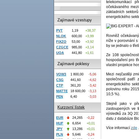
telekomunikací p
očekávaného mezir
základních sektorů
energetického sekt
Zajímavé vzestupy
PVT
1,19
+38,37
Rovněž očekávaný 
NLOK
600,00
+3,99
níže v porovnání s
FIXZO
53,00
+3,92
by se jednalo o tře
CZGCE
985,00
+3,14
UQA
441,80
+1,61
Ze 108 společností
hospodaření pro tře
Zajímavé poklesy
vlastní projekce ho
Mezi nejčastěji zm
VOW3
1 800,00
-5,06
společností patří
CSG
441,60
-4,62
energetického sekt
CTP
361,20
-3,42
polovinu roku 2015
MATTE
18 600,00
-3,13
10,5 %).
PEN
6,40
-3,03
Stejně jako v pře
Kurzovní lístek
zastoupených ve t
výsledků za 3Q 201
EUR
24,265
-0,22
datu z databáze Bl
HUF
6,654
+0,01
Více informací
zde
.
JPY
13,286
+0,01
PLN
5,646
-0,24