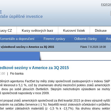
FIOFO
E
Vaše úspěšné investice
urzy CZ
Kurzy světových burz
Kurzovní lístek
Diskuse
Komentáře a doporučení
Firemní zprávy
Odborné články
An
 výsledkové sezóny v Americe za 3Q 2015
Pátek 7.8.2026 18:08
ledkové sezóny v Americe za 3Q 2015
1:00
|
Fio banka
děných agenturou FactSet by měly zisky společností zastoupených v indexu S&P
ě klesnout o 5,1 %, což by znamenalo druhý meziroční pokles zisků amerických
 dvou po sobě jdoucích čtvrtletích. Stejným nelichotivým výsledkem se mohly
é společnosti naposledy v roce 2009.
 propad zisků amerických společností za třetí kvartál 2015 je dnes výrazně vyšší
áváním na začátku července (-1 %). Největší revizí ziskových očekávání v průběhu
rošel sektor základních materiálů (z -1,5 % k -13,7%). Na druhou stranu sektor