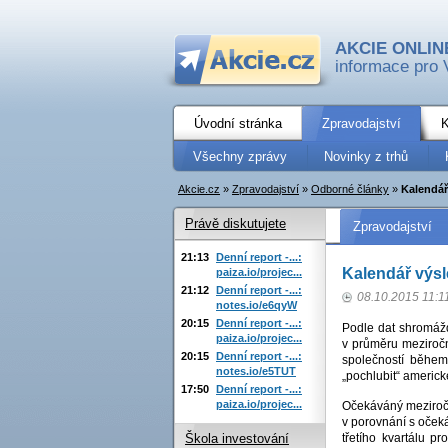
AKCIE ONLIN
informace pro 
Úvodní stránka
Zpravodajství
K
Všechny zprávy
Novinky z trhů
Akcie.cz
»
Zpravodajství
»
Odborné články
»
Kalendář
Právě diskutujete
Zpravodajství
21:13
Denní report -...:
Kalendář výs
paiza.io/projec...
21:12
Denní report -...:
08.10.2015 11:1
notes.io/e6qyW
20:15
Denní report -...:
Podle dat shromáž
paiza.io/projec...
v průměru meziročn
20:15
Denní report -...:
společností během
notes.io/e5TUT
„pochlubit“ americk
17:50
Denní report -...:
paiza.io/projec...
Očekáváný meziroční
v porovnání s oček
třetího kvartálu p
Škola investování