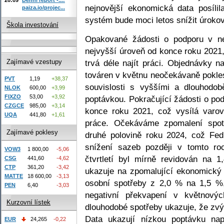
nejnovější ekonomická data posílil
paiza.io/projec...
systém bude moci letos snížit úroko
Škola investování
Opakované žádosti o podporu v n
nejvyšší úroveň od konce roku 202
trvá déle najít práci. Objednávky 
Zajímavé vzestupy
továren v květnu neočekávaně poklesl
PVT
1,19
+38,37
souvislosti s vyššími a dlouhodob
NLOK
600,00
+3,99
FIXZO
53,00
+3,92
poptávkou. Pokračující žádosti o po
CZGCE
985,00
+3,14
konce roku 2021, což vysílá varo
UQA
441,80
+1,61
práce. Očekáváme zpomalení spotř
Zajímavé poklesy
druhé polovině roku 2024, což Fedu
snížení sazeb později v tomto r
VOW3
1 800,00
-5,06
čtvrtletí byl mírně revidován na 1
CSG
441,60
-4,62
CTP
361,20
-3,42
ukazuje na zpomalující ekonomický r
MATTE
18 600,00
-3,13
osobní spotřeby z 2,0 % na 1,5 %
PEN
6,40
-3,03
negativní překvapení v květnový
Kurzovní lístek
dlouhodobé spotřeby ukazuje, že zv
Data ukazují nízkou poptávku nap
EUR
24,265
-0,22