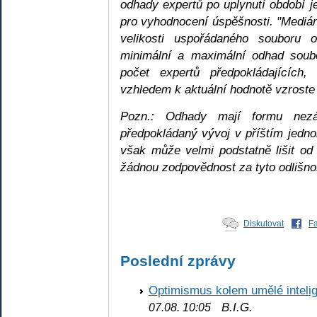
odhady expertů po uplynutí období 
pro vyhodnocení úspěšnosti. "Medián"
velikosti uspořádaného souboru 
minimální a maximální odhad soubo
počet expertů předpokládajícíc
vzhledem k aktuální hodnotě vzroste
Pozn.: Odhady mají formu nez
předpokládaný vývoj v příštím jedn
však může velmi podstatně lišit od 
žádnou zodpovědnost za tyto odlišnos
Diskutovat
F
Poslední zprávy
Optimismus kolem umělé inteli
B.I.G.
07.08. 10:05