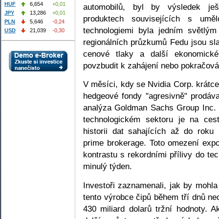
HUF
6,654
+0,01
automobilů, byl by výsledek je
JPY
13,286
+0,01
produktech souvisejících s uměl
PLN
5,646
-0,24
technologiemi byla jedním světl
USD
21,039
-0,30
regionálních průzkumů Fedu jsou sla
cenové tlaky a další ekonomick
povzbudit k zahájení nebo pokračová
V měsíci, kdy se Nvidia Corp. krátce
hedgeové fondy "agresivně" prodáva
analýza Goldman Sachs Group Inc. 
technologickém sektoru je na ces
historii dat sahajících až do rok
prime brokerage. Toto omezení exp
kontrastu s rekordními přílivy do 
minulý týden.
Investoři zaznamenali, jak by mohla
tento výrobce čipů během tří dnů ne
430 miliard dolarů tržní hodnoty. 