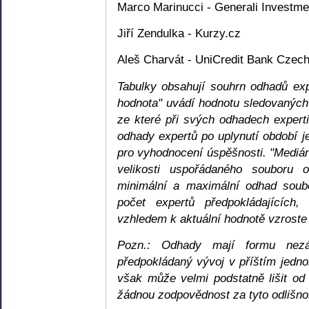
Marco Marinucci - Generali Investme
Jiří Zendulka - Kurzy.cz
Aleš Charvát - UniCredit Bank Czech
Tabulky obsahují souhrn odhadů ex
hodnota" uvádí hodnotu sledovaných 
ze které při svých odhadech expert
odhady expertů po uplynutí období 
pro vyhodnocení úspěšnosti. "Medián"
velikosti uspořádaného souboru 
minimální a maximální odhad soubo
počet expertů předpokládajícíc
vzhledem k aktuální hodnotě vzroste
Pozn.: Odhady mají formu nez
předpokládaný vývoj v příštím jedn
však může velmi podstatně lišit od 
žádnou zodpovědnost za tyto odlišnos