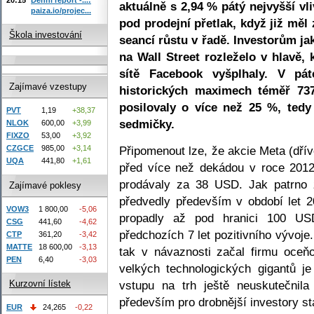
aktuálně s 2,94 % pátý nejvyšší vli
paiza.io/projec...
pod prodejní přetlak, když již měl
Škola investování
seancí růstu v řadě. Investorům j
na Wall Street rozleželo v hlavě, 
sítě Facebook vyšplhaly. V pá
Zajímavé vzestupy
historických maximech téměř 73
posilovaly o více než 25 %, tedy 
PVT
1,19
+38,37
sedmičky.
NLOK
600,00
+3,99
FIXZO
53,00
+3,92
Připomenout lze, že akcie Meta (dřív
CZGCE
985,00
+3,14
UQA
441,80
+1,61
před více než dekádou v roce 2012
prodávaly za 38 USD. Jak patrno z
Zajímavé poklesy
předvedly především v období let 
VOW3
1 800,00
-5,06
propadly až pod hranici 100 US
CSG
441,60
-4,62
předchozích 7 let pozitivního vývoj
CTP
361,20
-3,42
MATTE
18 600,00
-3,13
tak v návaznosti začal firmu oceňo
PEN
6,40
-3,03
velkých technologických gigantů j
vstupu na trh ještě neuskutečnila
Kurzovní lístek
především pro drobnější investory stal
EUR
24,265
-0,22