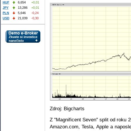
HUF
6,654
+0,01
JPY
13,286
+0,01
PLN
5,646
-0,24
USD
21,039
-0,30
Zdroj: Bigcharts
Z "Magnificent Seven" split od roku 2
Amazon.com, Tesla, Apple a naposle