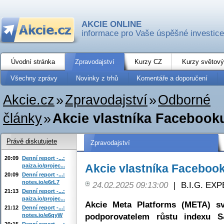
AKCIE ONLINE
informace pro Vaše úspěšné investice
Úvodní stránka
Zpravodajství
Kurzy CZ
Kurzy světový
Všechny zprávy
Novinky z trhů
Komentáře a doporučení
Akcie.cz
»
Zpravodajství
»
Odborné
články
»
Akcie vlastníka Facebook
Právě diskutujete
Zpravodajství
20:09
Denní report -...:
Akcie vlastníka Faceboo
paiza.io/projec...
20:09
Denní report -...:
notes.io/e6rL7
24.02.2025 09:13:00
|
B.I.G. EX
21:13
Denní report -...:
paiza.io/projec...
Akcie Meta Platforms (META) sv
21:12
Denní report -...:
podporovatelem růstu indexu 
notes.io/e6qyW
20:15
Denní report -...: