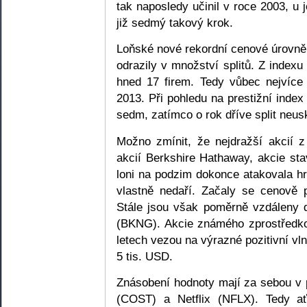
tak naposledy učinil v roce 2003, u 
již sedmý takový krok.
Loňské nové rekordní cenové úrovně 
odrazily v množství splitů. Z indexu
hned 17 firem. Tedy vůbec nejvíce
2013. Při pohledu na prestižní inde
sedm, zatímco o rok dříve split neus
Možno zmínit, že nejdražší akcií z
akcií Berkshire Hathaway, akcie s
loni na podzim dokonce atakovala hr
vlastně nedaří. Začaly se cenově p
Stále jsou však poměrně vzdáleny 
(BKNG). Akcie známého zprostředko
letech vezou na výrazné pozitivní vln
5 tis. USD.
Znásobení hodnoty mají za sebou v 
(COST) a Netflix (NFLX). Tedy ať 