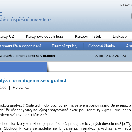
FIOFO
E
Vaše úspěšné investice
urzy CZ
Kurzy světových burz
Kurzovní lístek
Diskuse
Komentáře a doporučení
Firemní zprávy
Odborné články
An
á analýza: orientujeme se v grafech
Sobota 8.8.2026 9:23
lýza: orientujeme se v grafech
0:00
|
Fio banka
nickou analýzu? Čistě technický obchodník má ve svém postoji jasno. Jeho přístup
ní, že všechny vlivy na vývoj analyzované akcie jsou zahrnuty v grafu. Nic jiného
eškerá svá rozhodnutí čte z něj.
hodníka, který se rozhoduje pro nákup či prodej akcie z jiných důvodů než je TA,
á. Obchodník, který se spoléhá na fundamentální analýzu a vychází z výhledů