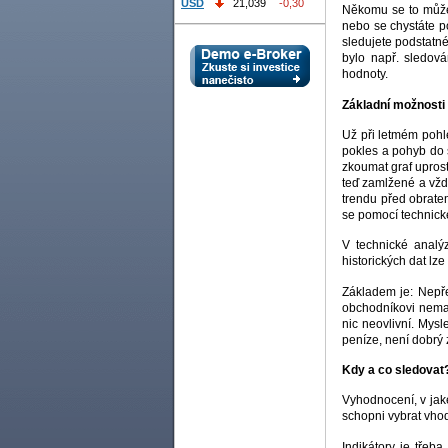
USD
21,039
-0,30
Někomu se to může 
nebo se chystáte po
sledujete podstatn
bylo např. sledov
hodnoty.
Základní možnosti
Už při letmém pohle
pokles a pohyb do s
zkoumat graf uprost
teď zamlžené a vždy
trendu před obrate
se pomocí technick
V technické analý
historických dat lz
Základem je: Nepře
obchodníkovi nemal
nic neovlivní. Mysl
peníze, není dobrý
Kdy a co sledovat
Vyhodnocení, v jaké
schopni vybrat vhod
Indikátory je třeb