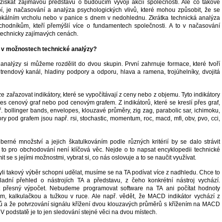
získat zajímavou představu o budoucím vývoji akcií společnosti. Ale co takové
í, je načasování a analýza psychologických vlivů, které mohou způsobit, že se
okálním vrcholu nebo v panice s dnem v nedohlednu. Zkrátka technická analýza
hodníkům, kteří přemýšlí více o fundamentech společnosti. A to v načasování
 technicky zajímavých cenách.
t v možnostech technické analýzy?
 analýzy si můžeme rozdělit do dvou skupin. První zahrnuje formace, které tvoří
 trendový kanál, hladiny podpory a odporu, hlava a ramena, trojúhelníky, dvojitá
e zařazovat indikátory, které se vypočítávají z ceny nebo z objemu. Tyto indikátory
es cenový graf nebo pod cenovým grafem. Z indikátorů, které se kreslí přes graf,
 bollinger bands, envelopes, klouzavé průměry, zig zag, parabolic sar, ichimoku,
tory pod grafem jsou např. rsi, stochastic, momentum, roc, macd, mfi, obv, pvo, cci,
eberné množství a jejich škatulkováním podle různých kritérií by se dalo strávit
to pro obchodování není klíčová věc. Nejde o to napsat encyklopedii technické
t se s jejími možnostmi, vybrat si, co nás oslovuje a to se naučit využívat.
li takový výběr schopni udělat, musíme se na TA podívat více z nadhledu. Chce to
ladní přehled o nástrojích TA a představu, z čeho konkrétní nástroj vychází.
 přesný výpočet. Nebudeme programovat software na TA ani počítat hodnoty
em, kalkulačkou a tužkou v ruce. Ale např. vědět, že MACD indikátor vychází z
 a že potvrzování signálu křížení dvou klouzavých průměrů s křížením na MACD
í. V podstatě je to jen sledování stejné věci na dvou místech.