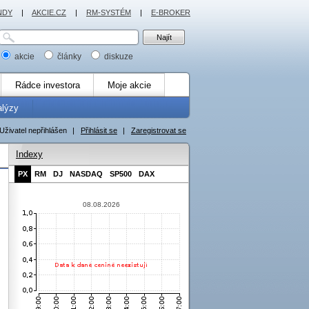
NDY
|
AKCIE.CZ
|
RM-SYSTÉM
|
E-BROKER
akcie
články
diskuze
Rádce investora
Moje akcie
alýzy
Uživatel nepřihlášen
|
Přihlásit se
|
Zaregistrovat se
Indexy
PX
RM
DJ
NASDAQ
SP500
DAX
08.08.2026