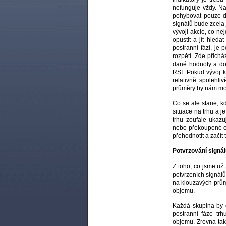
nefunguje vždy. Na
pohybovat pouze d
signálů bude zcela j
vývoji akcie, co ne
opustit a jít hleda
postranní fází, je 
rozpětí. Zde přichá
dané hodnoty a dos
RSI. Pokud vývoj ku
relativně spolehli
průměry by nám mo
Co se ale stane, k
situace na trhu a j
trhu zoufale ukaz
nebo překoupené ob
přehodnotit a začít 
Potvrzování signá
Z toho, co jsme už
potvrzeních signálů
na klouzavých prům
objemu.
Každá skupina by 
postranní fáze tr
objemu. Zrovna tak