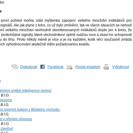
tor.
e
první pohled mohla zdát myšlenka zapojení velkého množství indikátorů pro
 signálů. Ale jak plyne z toho, co už bylo zmíněno, tak ve všech situacích se nehodí
ení velkého množství nevhodně zkombinovaných indikátorů dojde jen k tomu, že
 protichůdné signály, které obchodníkovi úplně svážou ruce a zbaví ho schopnosti
u do trhu. Proto někdy méně je více a je na každém, kolik věcí současně zvládá
jejich vyhodnocování skutečně mělo požadovanou kvalitu.
Diskutovat
Facebook
Poslat emailem
Vytisknout
y
kolem umělé inteligence nemizí
B.I.G.
 sezóna
.I.G.
ed ropným šokem z Blízkého východu
.I.G.
rd v přímém přenosu
B.I.G.
 zlevňují