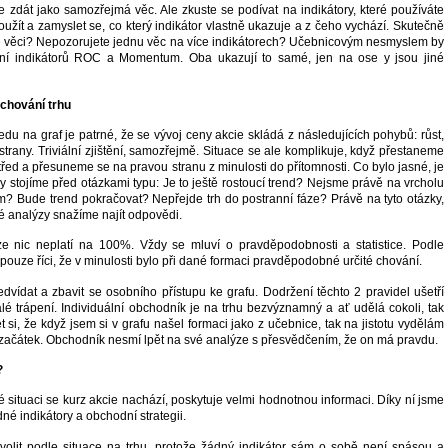
zdát jako samozřejmá věc. Ale zkuste se podívat na indikátory, které používáte
užít a zamyslet se, co který indikátor vlastně ukazuje a z čeho vychází. Skutečně
é věci? Nepozorujete jednu věc na více indikátorech? Učebnicovým nesmyslem by
ání indikátorů ROC a Momentum. Oba ukazují to samé, jen na ose y jsou jiné
 chování trhu
du na graf je patrné, že se vývoj ceny akcie skládá z následujících pohybů: růst,
trany. Triviální zjištění, samozřejmě. Situace se ale komplikuje, když přestaneme
řed a přesuneme se na pravou stranu z minulosti do přítomnosti. Co bylo jasné, je
 stojíme před otázkami typu: Je to ještě rostoucí trend? Nejsme právě na vrcholu
m? Bude trend pokračovat? Nepřejde trh do postranní fáze? Právě na tyto otázky,
é analýzy snažíme najít odpovědi.
ze nic neplatí na 100%. Vždy se mluví o pravděpodobnosti a statistice. Podle
e pouze říci, že v minulosti bylo při dané formaci pravděpodobné určité chování.
dvídat a zbavit se osobního přístupu ke grafu. Dodržení těchto 2 pravidel ušetří
é trápení. Individuální obchodník je na trhu bezvýznamný a ať udělá cokoli, tak
et si, že když jsem si v grafu našel formaci jako z učebnice, tak na jistotu vydělám
 začátek. Obchodník nesmí lpět na své analýze s přesvědčením, že on má pravdu.
?
 situaci se kurz akcie nachází, poskytuje velmi hodnotnou informaci. Díky ní jsme
né indikátory a obchodní strategii.
a volit podle situace na trhu, protože žádný indikátor sám o sobě není spásou a