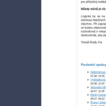
pro příslušný indiká
Někdy méně je víc
Logická by se na 
eliminaci falešných
všechno. Při zapoj
se budou objevovat
rozhodovat o vstup
sledovat tak, aby 
Tomáš Rojík, Fio
Poslední zpráv
Optimismus 
07.08. 10:05
Výsledková
B
03.08. 11:43
Varování př
B
24.07. 11:28
Etický haza
09.07. 09:22
Ropa i zlato