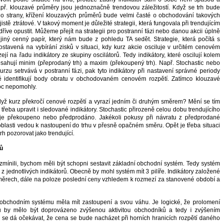
př. klouzavé průměry jsou jednoznačně trendovou záležitostí. Když se trh bude
o strany, křížení klouzavých průměrů bude velmi časté o obchodování takových
istě ztrátové. V takový moment je důležité strategii, která fungovala při trendujícím
jdříve opustit. Můžeme přejít na strategii pro postranní fázi nebo danou akcii úplně
t jiný cenný papír, který nám bude z pohledu TA sedět. Strategie, která počítá s
postavená na vybírání zisků v situaci, kdy kurz akcie osciluje v určitém cenovém
zejí na řadu indikátory ze skupiny oscilátorů. Tedy indikátory, které oscilují kolem
ahují minim (přeprodaný trh) a maxim (překoupený trh). Např. Stochastic nebo
rzu setrvává v postranní fázi, pak tyto indikátory při nastavení správné periody
vě identifikují body obratu v obchodovaném cenovém rozpětí. Zatímco klouzavé
c nepomohly.
dyž kurz překročí cenové rozpětí a vyrazí jedním či druhým směrem? Mění se tím
e třeba upravit i sledované indikátory. Stochastic přirozeně celou dobu trendujícího
uje překoupeno nebo předprodáno. Jakékoli pokusy při návratu z předprodané
lasti vedou k nastoupení do trhu v přesně opačném směru. Opět je třeba situaci
trh pozorovat jako trendující.
lů
 zmínili, bychom měli být schopni sestavit základní obchodní systém. Tedy systém
 z jednotlivých indikátorů. Obecně by mohl systém mít 3 pilíře. Indikátory založené
ěrech, dále na poloze poslední ceny vzhledem k rozmezí za stanovené období a
obchodním systému měla mít zastoupení a svou váhu. Je logické, že prolomení
hu by mělo být doprovázeno zvýšenou aktivitou obchodníků a tedy i zvýšením
 se dá očekávat, že cena se bude nacházet při horních hranicích rozpětí daného