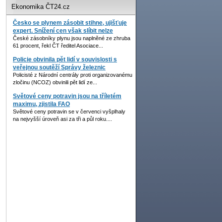
Ekonomika ČT24.cz
Česko se plynem zásobit stihne, ujišťuje
expert. Snížení cen však slíbit nelze
České zásobníky plynu jsou naplněné ze zhruba
61 procent, řekl ČT ředitel Asociace...
Policie obvinila pět lidí v souvislosti s
veřejnou soutěží Správy železnic
Policisté z Národní centrály proti organizovanému
zločinu (NCOZ) obvinili pět lidí ze...
Světové ceny potravin jsou na tříletém
maximu, zjistila FAO
Světové ceny potravin se v červenci vyšplhaly
na nejvyšší úroveň asi za tři a půl roku....