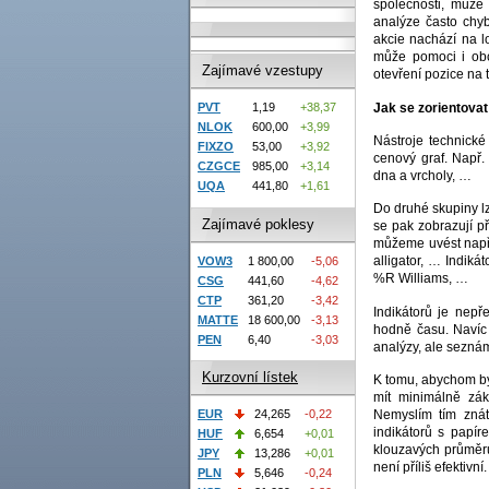
společnosti, může 
analýze často chyb
akcie nachází na l
může pomoci i obc
Zajímavé vzestupy
otevření pozice na
Jak se zorientova
PVT
1,19
+38,37
NLOK
600,00
+3,99
Nástroje technické
FIXZO
53,00
+3,92
cenový graf. Např.
CZGCE
985,00
+3,14
dna a vrcholy, …
UQA
441,80
+1,61
Do druhé skupiny lz
Zajímavé poklesy
se pak zobrazují př
můžeme uvést např.
alligator, … Indiká
VOW3
1 800,00
-5,06
%R Williams, …
CSG
441,60
-4,62
CTP
361,20
-3,42
Indikátorů je nepř
MATTE
18 600,00
-3,13
hodně času. Navíc 
PEN
6,40
-3,03
analýzy, ale seznámi
Kurzovní lístek
K tomu, abychom by
mít minimálně zák
Nemyslím tím znát
EUR
24,265
-0,22
indikátorů s papír
HUF
6,654
+0,01
klouzavých průměrů
JPY
13,286
+0,01
není příliš efektivn
PLN
5,646
-0,24