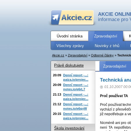
AKCIE ONLIN
informace pro 
Úvodní stránka
Zpravodajství
K
Všechny zprávy
Novinky z trhů
Akcie.cz
»
Zpravodajství
»
Odborné články
»
Technick
Právě diskutujete
Zpravodajství
20:09
Denní report -...:
Technická ana
paiza.io/projec...
20:09
Denní report -...:
01.10.2007 00:0
notes.io/e6rL7
21:13
Denní report -...:
Proč používat TA
paiza.io/projec...
21:12
Denní report -...:
Proč používat tech
notes.io/e6qyW
vychází z přesvědče
20:15
Denní report -...:
již nepotřebuje a v
paiza.io/projec...
Nicméně ani pro obc
není TA nepotřebn
Škola investování