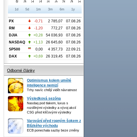
1d
5d
1m
3m
6m
1y
PX
-0,71
2 785,07
07.08.26
RM
-1,20
772,27
07.08.26
DJIA
+0,28
54 036,93
07.08.26
NASDAQ
+1,13
26 645,60
07.08.26
SP500
0,00
4 357,73
22.09.21
DAX
+0,69
26 319,45
07.08.26
Odborné články
Optimismus kolem umělé
inteligence nemizí
Trhy navíc chtějí vidět návratnost
Výsledková sezóna
Nasdaq pod tlakem, luxus s
rozdílnými výsledky a vývoj akcií
CSG před klíčovými výsledky
Varování před ropným šokem z
Blízkého východu
ECB ponechala sazby beze změny