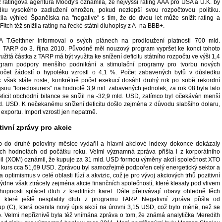
 ratingová agentura Moody's oznámila, že nejvyšší rating AAA pro USA a U.K. by
ku vysokého zadlužení ohrožen, pokud nezlepší svou rozpočtovou politiku.
la výhled Španělska na "negative" s tím, že do dvou let může snížit rating a
itch též snížila rating na řecké státní dluhopisy z A- na BBB+.
SA T.Geithner informoval o svých plánech na prodloužení platnosti 700 mld.
 TARP do 3. října 2010. Původně měl nouzový program vypršet ke konci tohoto
užitá částka z TARP má být využita ke snížení deficitu státního rozpočtu ve výši 1,4
gram podpory menšího podnikání a stimulační programy pro tvorbu nových
Počet žádostí o hypotéku vzrostl o 4,1 %. Počet zabavených bytů v důsledku
 však stále roste, konkrétně počet exekucí dosáhl druhý rok po sobě rekordní
jsou "foreclosurers" na hodnotě 3,9 mil. zabavených jednotek, za rok 08 byla tato
eficit obchodní bilance se snížil na -32,9 mld. USD, zatímco byl očekáván menší
d. USD. K nečekanému snížení deficitu došlo zejména z důvodu slabšího dolaru,
 exportu. Import vzrostl jen nepatrně.
tivní zprávy pro akcie
p do druhé poloviny měsíce vydařil a hlavní akciové indexy dokonce dokázaly
ích hodnotách od počátku roku. Velmi významná zpráva přišla i z korporátního
il (XOM) oznámil, že kupuje za 31 mld. USD formou výměny akcií společnost XTO
za kurs cca 51,69 USD. Zprávou byl samozřejmě podpořen celý energetický sektor a
 optimismus v celé oblasti fúzí a akvizic, což je pro vývoj akciových trhů pozitivní
ýdne však ztrácely zejména akcie finančních společností, které klesaly pod vlivem
hopnosti splácet dluh z kreditních karet. Dále přetrvávají obavy ohledně těch
, které ještě nesplatily dluh z programu TARP. Negativní zpráva přišla od
oup (C), která ocenila nový úpis akcií na úrovni 3,15 USD, což bylo méně, než se
 Velmi nepříznivě byla též vnímána zpráva o tom, že známá analytička Meredith