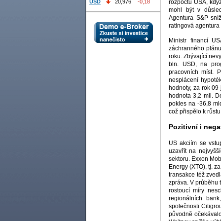
rozpočtu USA, když
USD
20,976
-0,18
mohl být v důsled
Agentura S&P sníži
ratingová agentura F
Ministr financí U
záchranného plánu
roku. Zbývající nevy
bln. USD, na pro
pracovních míst. 
nesplácení hypoték
hodnoty, za rok 09 
hodnota 3,2 mil. D
pokles na -36,8 ml
což přispělo k růstu
Pozitivní i nega
US akciím se vstu
uzavřít na nejvyšš
sektoru. Exxon Mob
Energy (XTO), tj. 
transakce též zvedla
zpráva. V průběhu t
rostoucí míry nesc
regionálních bank
společnosti Citigr
původně očekávalo.