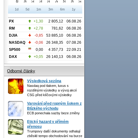
1d
5d
1m
3m
6m
1y
PX
+1,30
2 805,12
06.08.26
RM
+2,78
781,62
06.08.26
DJIA
-0,85
53 885,10
06.08.26
NASDAQ
-0,06
26 348,35
07.08.26
SP500
0,00
4 357,73
22.09.21
DAX
+0,05
26 140,13
06.08.26
Odborné články
Výsledková sezóna
Nasdaq pod tlakem, luxus s
rozdílnými výsledky a vývoj akcií
CSG před klíčovými výsledky
Varování před ropným šokem z
Blízkého východu
ECB ponechala sazby beze změny
Etický hazard v přímém
přenosu
Trumpovy další dokumenty odhalují
zběsilé tempo obchodování na burze