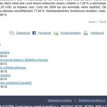
tu, které mimo jiné i pod vlivem rostoucího dolaru, oslabilo o 7,28 % a obchoduje
,20 USD za trojskou unci. Celý rok 2009 byl pro komodity velmi úspěšný. Od
pa připsala neuvěřitelných 77,94 %. Nadstandardního zhodnocení dosáhlo i zlato,
,96 %.
Autor: J. Štekl
Diskutovat
Facebook
Poslat emailem
Vytisknout
y
 sezóna
.I.G.
ed ropným šokem z Blízkého východu
.I.G.
rd v přímém přenosu
B.I.G.
 zlevňují
.I.G.
orika centrálních bankéřů
B.I.G.
Nastavení cookies
|
Reklama na Akcie.cz
-SYSTÉM, česká burza cenných papírů a.s.
,
NASDAQ, NYSE, XETRA, WSE a 