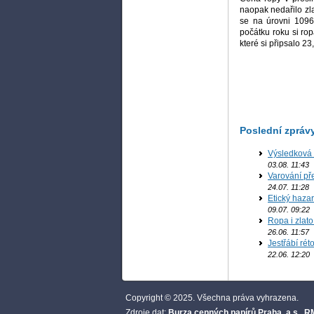
naopak nedařilo zla
se na úrovni 1096
počátku roku si ro
které si připsalo 23
Poslední zpráv
Výsledková
B
03.08. 11:43
Varování př
B
24.07. 11:28
Etický haza
09.07. 09:22
Ropa i zlato
B
26.06. 11:57
Jestřábí rét
22.06. 12:20
Copyright © 2025. Všechna práva vyhrazena.
Zdroje dat:
Burza cenných papírů Praha, a.s.
,
RM