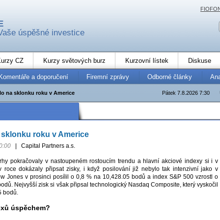
FIOFO
E
Vaše úspěšné investice
urzy CZ
Kurzy světových burz
Kurzovní lístek
Diskuse
Komentáře a doporučení
Firemní zprávy
Odborné články
An
lo na sklonku roku v Americe
Pátek 7.8.2026 7:30
 sklonku roku v Americe
0:00
|
Capital Partners a.s.
rhy pokračovaly v nastoupeném rostoucím trendu a hlavní akciové indexy si i v
 roce dokázaly připsat zisky, i když posilování již nebylo tak intenzivní jako v
ow Jones v prosinci posílil o 0,8 % na 10,428.05 bodů a index S&P 500 vzrostl o
odů. Nejvyšší zisk si však připsal technologický Nasdaq Composite, který vyskočil
5 bodů.
dexů úspěchem?