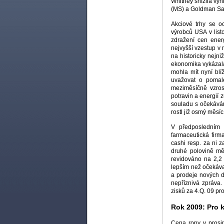
Whitney snížila vý
(MS) a Goldman Sa
Akciové trhy se o
výrobců USA v list
zdražení cen energ
nejvyšší vzestup v
na historicky nejn
ekonomika vykázala
mohla mít nyní blí
uvažovat o pomalé
meziměsíčně vzros
potravin a energií 
souladu s očekáván
rostl již osmý měsíc
V předposledním t
farmaceutická fir
cashi resp. za ni 
druhé polovině mě
revidováno na 2,2 
lepším než očekáva
a prodeje nových do
nepříznivá zpráva.
zisků za 4.Q. 09 p
Rok 2009: Pro 
Cena ropy v prosi