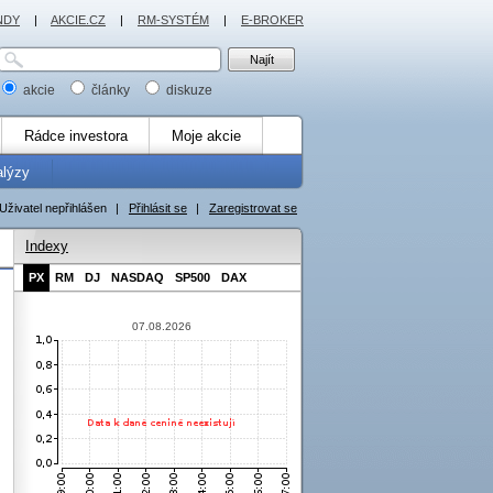
NDY
|
AKCIE.CZ
|
RM-SYSTÉM
|
E-BROKER
akcie
články
diskuze
Rádce investora
Moje akcie
alýzy
Uživatel nepřihlášen
|
Přihlásit se
|
Zaregistrovat se
Indexy
PX
RM
DJ
NASDAQ
SP500
DAX
07.08.2026