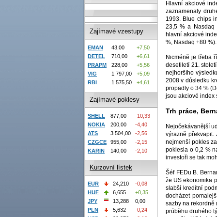
Hlavní akciové ind
zaznamenaly druhé 
1993. Blue chips i
23,5 % a Nasdaq C
Zajímavé vzestupy
hlavní akciové ind
%, Nasdaq +80 %).
EMAN
43,00
+7,50
DETEL
710,00
+6,61
Nicméně je třeba ří
desetiletí 21. stol
PRAPM
228,00
+5,56
nejhoršího výsledk
VIG
1 797,00
+5,09
2008 v důsledku kr
RBI
1 575,50
+4,61
propadly o 34 % (
jsou akciové index 
Zajímavé poklesy
Trh práce, Bern
SHELL
877,00
-10,33
NOKIA
200,00
-4,40
Nejočekávanější ud
ATS
3 504,00
-2,56
výrazně překvapit. 
nejmenší pokles za
CZGCE
955,00
-2,15
poklesla o 0,2 % n
KARIN
140,00
-2,10
investoři se tak mo
Kurzovní lístek
Šéf FEDu B. Bernan
že US ekonomika po
EUR
24,210
-0,08
slabší kreditní po
HUF
6,655
+0,35
docházet pomalejší
JPY
13,288
0,00
sazby na rekordně n
PLN
5,632
-0,24
průběhu druhého týd