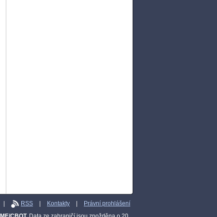
|
RSS
|
Kontakty
|
Právní prohlášení
CME/CBOT.
Data ze zahraničí jsou zpožděna o 20