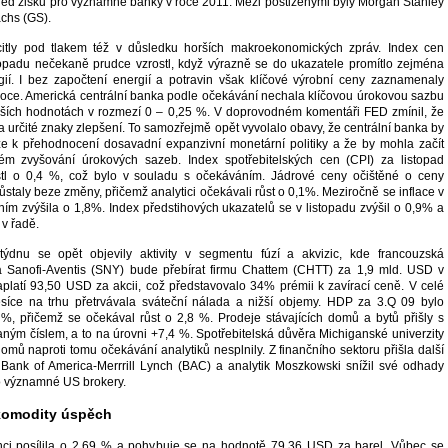
hled zisku pro významné banky v roce 2011. Mezi postiženými byly Morgan Stanley
chs (GS).
citly pod tlakem též v důsledku horších makroekonomických zpráv. Index cen
opadu nečekaně prudce vzrostl, když výrazně se do ukazatele promítlo zejména
ií. I bez započtení energií a potravin však klíčové výrobní ceny zaznamenaly
 roce. Americká centrální banka podle očekávání nechala klíčovou úrokovou sazbu
ižších hodnotách v rozmezí 0 – 0,25 %. V doprovodném komentáři FED zmínil, že
 určité znaky zlepšení. To samozřejmě opět vyvolalo obavy, že centrální banka by
že k přehodnocení dosavadní expanzivní monetární politiky a že by mohla začít
m zvyšování úrokových sazeb. Index spotřebitelských cen (CPI) za listopad
tl o 0,4 %, což bylo v souladu s očekáváním. Jádrové ceny očištěné o ceny
zůstaly beze změny, přičemž analytici očekávali růst o 0,1%. Meziročně se inflace v
ím zvýšila o 1,8%. Index předstihových ukazatelů se v listopadu zvýšil o 0,9% a
 v řadě.
ýdnu se opět objevily aktivity v segmentu fúzí a akvizic, kde francouzská
ma Sanofi-Aventis (SNY) bude přebírat firmu Chattem (CHTT) za 1,9 mld. USD v
zaplatí 93,50 USD za akcii, což představovalo 34% prémii k zavírací ceně. V celé
síce na trhu přetrvávala sváteční nálada a nižší objemy. HDP za 3.Q 09 bylo
%, přičemž se očekával růst o 2,8 %. Prodeje stávajících domů a bytů přišly s
ným číslem, a to na úrovni +7,4 %. Spotřebitelská důvěra Michiganské univerzity
mů naproti tomu očekávání analytiků nesplnily. Z finančního sektoru přišla další
 Bank of America-Merrrill Lynch (BAC) a analytik Moszkowski snížil své odhady
ro významné US brokery.
komodity úspěch
nci posílila o 2,69 % a pohybuje se na hodnotě 79,36 USD za barel. Vůbec se