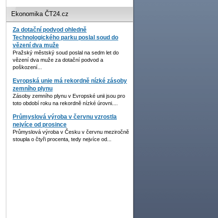
Ekonomika ČT24.cz
Za dotační podvod ohledně
Technologického parku poslal soud do
vězení dva muže
Pražský městský soud poslal na sedm let do
vězení dva muže za dotační podvod a
poškození...
Evropská unie má rekordně nízké zásoby
zemního plynu
Zásoby zemního plynu v Evropské unii jsou pro
toto období roku na rekordně nízké úrovni....
Průmyslová výroba v červnu vzrostla
nejvíce od prosince
Průmyslová výroba v Česku v červnu meziročně
stoupla o čtyři procenta, tedy nejvíce od...