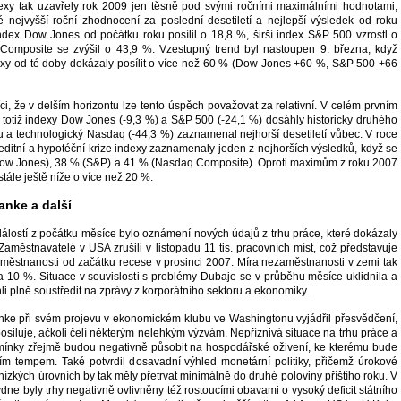
exy tak uzavřely rok 2009 jen těsně pod svými ročními maximálními hodnotami,
nejvyšší roční zhodnocení za poslední desetiletí a nejlepší výsledek od roku
ndex Dow Jones od počátku roku posílil o 18,8 %, širší index S&P 500 vzrostl o
omposite se zvýšil o 43,9 %. Vzestupný trend byl nastoupen 9. března, když
exy od té doby dokázaly posílit o více než 60 % (Dow Jones +60 %, S&P 500 +66
ci, že v delším horizontu lze tento úspěch považovat za relativní. V celém prvním
etí totiž indexy Dow Jones (-9,3 %) a S&P 500 (-24,1 %) dosáhly historicky druhého
u a technologický Nasdaq (-44,3 %) zaznamenal nejhorší desetiletí vůbec. V roce
editní a hypotéční krize indexy zaznamenaly jeden z nejhorších výsledků, když se
Dow Jones), 38 % (S&P) a 41 % (Nasdaq Composite). Oproti maximům z roku 2007
stále ještě níže o více než 20 %.
anke a další
álostí z počátku měsíce bylo oznámení nových údajů z trhu práce, které dokázaly
Zaměstnavatelé v USA zrušili v listopadu 11 tis. pracovních míst, což představuje
městnanosti od začátku recese v prosinci 2007. Míra nezaměstnanosti v zemi tak
a 10 %. Situace v souvislosti s problémy Dubaje se v průběhu měsíce uklidnila a
hli plně soustředit na zprávy z korporátního sektoru a ekonomiky.
ke při svém projevu v ekonomickém klubu ve Washingtonu vyjádřil přesvědčení,
siluje, ačkoli čelí některým nelehkým výzvám. Nepříznivá situace na trhu práce a
dmínky zřejmě budou negativně působit na hospodářské oživení, ke kterému bude
m tempem. Také potvrdil dosavadní výhled monetární politiky, přičemž úrokové
ízkých úrovních by tak měly přetrvat minimálně do druhé poloviny příštího roku. V
ne byly trhy negativně ovlivněny též rostoucími obavami o vysoký deficit státního