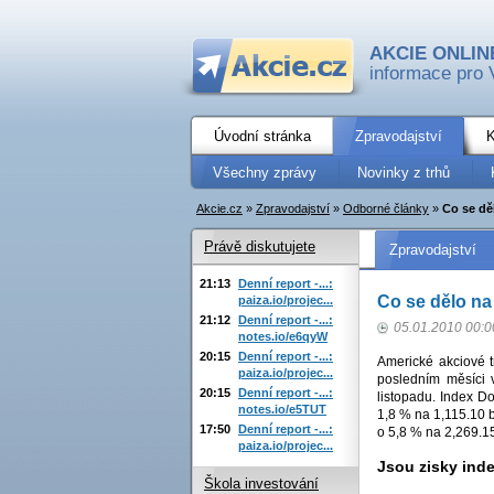
AKCIE ONLIN
informace pro 
Úvodní stránka
Zpravodajství
K
Všechny zprávy
Novinky z trhů
Akcie.cz
»
Zpravodajství
»
Odborné články
»
Co se dě
Právě diskutujete
Zpravodajství
21:13
Denní report -...:
Co se dělo na
paiza.io/projec...
21:12
Denní report -...:
05.01.2010 00:0
notes.io/e6qyW
20:15
Denní report -...:
Americké akciové t
paiza.io/projec...
posledním měsíci v
20:15
Denní report -...:
listopadu. Index D
notes.io/e5TUT
1,8 % na 1,115.10 b
17:50
Denní report -...:
o 5,8 % na 2,269.1
paiza.io/projec...
Jsou zisky in
Škola investování