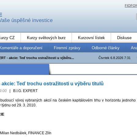
FIOFO
E
Vaše úspěšné investice
urzy CZ
Kurzy světových burz
Kurzovní lístek
Diskuse
Komentáře a doporučení
Firemní zprávy
Odborné články
An
RT - akcie: Teď trochu ostražitosti u výběru...
Čtvrtek 6.8.2026 7:31
kcie: Teď trochu ostražitosti u výběru titulů
9:00
|
B.I.G. EXPERT
budoucí vývoj vybraných akcií na českém kapitálovém trhu v horizontu jednoho
v týdnu od 29. 3. 2010.
CIE
ilan Nedbálek, FINANCE Zlín