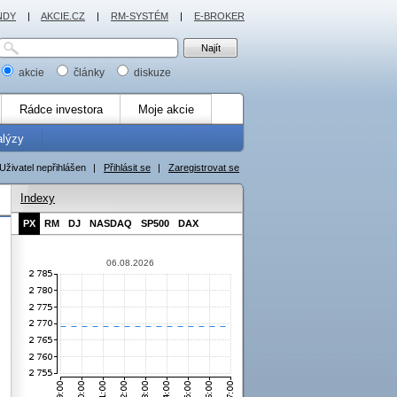
NDY
|
AKCIE.CZ
|
RM-SYSTÉM
|
E-BROKER
akcie
články
diskuze
Rádce investora
Moje akcie
alýzy
Uživatel nepřihlášen
|
Přihlásit se
|
Zaregistrovat se
Indexy
PX
RM
DJ
NASDAQ
SP500
DAX
06.08.2026