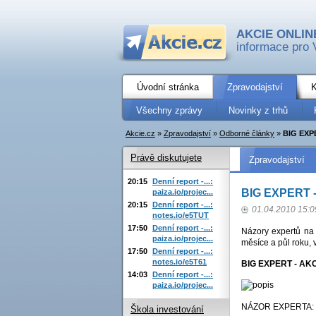
AKCIE ONLIN
informace pro 
Úvodní stránka
Zpravodajství
K
Všechny zprávy
Novinky z trhů
Akcie.cz
»
Zpravodajství
»
Odborné články
»
BIG EXPE
Právě diskutujete
Zpravodajství
20:15
Denní report -...:
BIG EXPERT - a
paiza.io/projec...
20:15
Denní report -...:
01.04.2010 15:0
notes.io/e5TUT
17:50
Denní report -...:
Názory expertů na 
paiza.io/projec...
měsíce a půl roku, 
17:50
Denní report -...:
notes.io/e5T61
BIG EXPERT - AK
14:03
Denní report -...:
paiza.io/projec...
NÁZOR EXPERTA: M
Škola investování