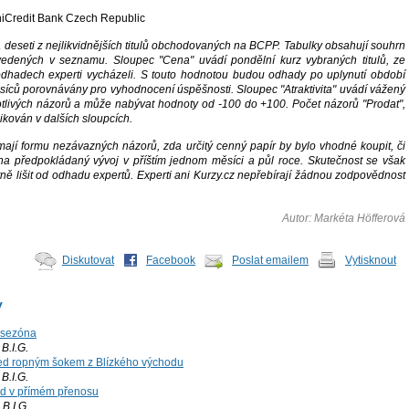
niCredit Bank Czech Republic
á deseti z nejlikvidnějších titulů obchodovaných na BCPP. Tabulky obsahují souhrn
edených v seznamu. Sloupec "Cena" uvádí pondělní kurz vybraných titulů, ze
odhadech experti vycházeli. S touto hodnotou budou odhady po uplynutí období
ěsíců porovnávány pro vyhodnocení úspěšnosti. Sloupec "Atraktivita" uvádí vážený
tlivých názorů a může nabývat hodnoty od -100 do +100. Počet názorů "Prodat",
likován v dalších sloupcích.
ají formu nezávazných názorů, zda určitý cenný papír by bylo vhodné koupit, či
a předpokládaný vývoj v příštím jednom měsíci a půl roce. Skutečnost se však
ně lišit od odhadu expertů. Experti ani Kurzy.cz nepřebírají žádnou zodpovědnost
Autor: Markéta Höfferová
Diskutovat
Facebook
Poslat emailem
Vytisknout
y
 sezóna
.I.G.
ed ropným šokem z Blízkého východu
.I.G.
rd v přímém přenosu
B.I.G.