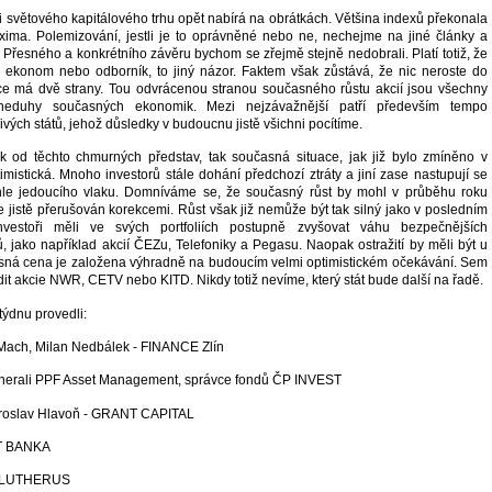
i světového kapitálového trhu opět nabírá na obrátkách. Většina indexů překonala
xima. Polemizování, jestli je to oprávněné nebo ne, nechejme na jiné články a
 Přesného a konkrétního závěru bychom se zřejmě stejně nedobrali. Platí totiž, že
k, ekonom nebo odborník, to jiný názor. Faktem však zůstává, že nic neroste do
e má dvě strany. Tou odvrácenou stranou současného růstu akcií jsou všechny
neduhy současných ekonomik. Mezi nejzávažnější patří především tempo
ivých států, jehož důsledky v budoucnu jistě všichni pocítíme.
k od těchto chmurných představ, tak současná situace, jak již bylo zmíněno v
imistická. Mnoho investorů stále dohání předchozí ztráty a jiní zase nastupují se
le jedoucího vlaku. Domníváme se, že současný růst by mohl v průběhu roku
e jistě přerušován korekcemi. Růst však již nemůže být tak silný jako v posledním
nvestoři měli ve svých portfoliích postupně zvyšovat váhu bezpečnějších
ů, jako například akcií ČEZu, Telefoniky a Pegasu. Naopak ostražití by měli být u
učasná cena je založena výhradně na budoucím velmi optimistickém očekávání. Sem
t akcie NWR, CETV nebo KITD. Nikdy totiž nevíme, který stát bude další na řadě.
týdnu provedli:
 Mach, Milan Nedbálek - FINANCE Zlín
enerali PPF Asset Management, správce fondů ČP INVEST
Miroslav Hlavoň - GRANT CAPITAL
J&T BANKA
 - LUTHERUS