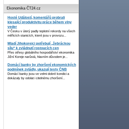
Ekonomika ČT24.cz
Hosté Událostí, komentářů probrali
klesající produktivitu práce během vlny
veder
V Česku v úterý padly teplotní rekordy na všech
měřicích stanicích, které jsou v provozu...
Mladí Jihokorejci potřebují „žebráckou
sílu“ k zvládnutí rostoucích cen
Přes otřesy globálního hospodářství ekonomika
Jižní Koreje narůstá, hlavním důvodem je...
Domácí banky by zhoršení ekonomických
podmínek zvládly, ukazují testy ČNB
Domácí banky jsou ve velmi dobré kondici a
dokázaly by odolat i citelnému zhoršení...