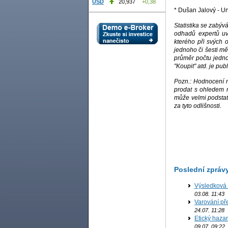
USD
20,937
+0,38
* Dušan Jalový - U
Statistika se zabýv
odhadů expertů uv
kterého při svých 
jednoho či šesti m
průměr počtu jedno
"Koupit" atd. je pub
Pozn.: Hodnocení m
prodat s ohledem n
může velmi podstat
za tyto odlišnosti.
Poslední zpráv
Výsledková
B
03.08. 11:43
Varování př
B
24.07. 11:28
Etický haza
09.07. 09:22