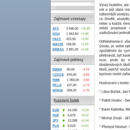
Vývoj českého, ale 
rok a půl stará ma
odbornější analýzy.
Zajímavé vzestupy
co člověk, analyti
nebe a každá minc
médii propírané 
ATS
3 596,00
+15,85
zadlužování jednotl
KGH
1 942,60
+3,98
FACC
423,50
+3,93
Odhlédneme-li vša
MACIN
158,50
+3,59
úvodu, je velmi opt
ERBAG
2 891,00
+2,48
zpožděním do rych
přetrvávat, byť bud
Zajímavé poklesy
roce, proto by i
dividendových titul
titulů, jejichž so
EMAN
40,00
-4,76
bychom mohli zařadi
CZGCE
976,00
-3,56
RWE
1 355,00
-2,84
Hodnocení v tomto 
PILLE
107,00
-2,73
NOKIA
209,20
-2,70
* Libor Buček, Jan
Kurzovní lístek
* Patrik Hudec - G
* Karel Kabelka, 
EUR
24,190
+0,04
HUF
6,679
+0,01
* Michal Znojil - 
JPY
13,288
+0,44
PLN
5,618
+0,01
* Přemysl Nevlud