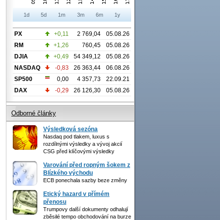
1d
5d
1m
3m
6m
1y
PX
+0,11
2 769,04
05.08.26
RM
+1,26
760,45
05.08.26
DJIA
+0,49
54 349,12
05.08.26
NASDAQ
-0,83
26 363,44
06.08.26
SP500
0,00
4 357,73
22.09.21
DAX
-0,29
26 126,30
05.08.26
Odborné články
Výsledková sezóna
Nasdaq pod tlakem, luxus s
rozdílnými výsledky a vývoj akcií
CSG před klíčovými výsledky
Varování před ropným šokem z
Blízkého východu
ECB ponechala sazby beze změny
Etický hazard v přímém
přenosu
Trumpovy další dokumenty odhalují
zběsilé tempo obchodování na burze