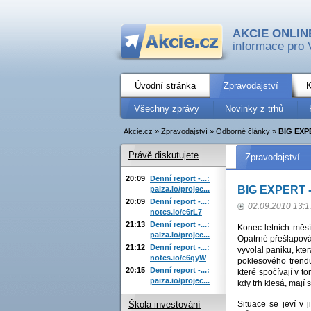
AKCIE ONLIN
informace pro 
Úvodní stránka
Zpravodajství
K
Všechny zprávy
Novinky z trhů
Akcie.cz
»
Zpravodajství
»
Odborné články
»
BIG EXPE
Právě diskutujete
Zpravodajství
20:09
Denní report -...:
BIG EXPERT - 
paiza.io/projec...
20:09
Denní report -...:
02.09.2010 13:1
notes.io/e6rL7
21:13
Denní report -...:
Konec letních měsí
paiza.io/projec...
Opatrné přešlapová
21:12
Denní report -...:
vyvolal paniku, kte
notes.io/e6qyW
poklesového trendu
20:15
Denní report -...:
které spočívají v t
paiza.io/projec...
kdy trh klesá, mají 
Situace se jeví v 
Škola investování