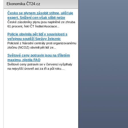
Ekonomika ČT24.cz
Česko se plynem zásobit stihne, ujišťuje
expert. Snížení cen však slíbit nelze
České zásobníky plynu jsou naplněné ze zhruba
61 procent, řekl ČT ředitel Asociace...
Policie obvinila pět lidí v souvislosti s
veřejnou soutěží Správy železnic
Policisté z Národní centrály proti organizovanému
zločinu (NCOZ) obvinili pět lidí ze...
Světové ceny potravin jsou na tříletém
maximu, zjistila FAO
Světové ceny potravin se v červenci vyšplhaly
na nejvyšší úroveň asi za tři a půl roku....