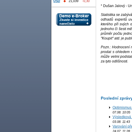
USD
21,039
-0,30
* Dušan Jalový - U
Statistika se zabýv
odhadů expertů uv
kterého při svých 
jednoho či šesti m
průměr počtu jedno
"Koupit" atd. je pub
Pozn.: Hodnocení m
prodat s ohledem n
může velmi podstat
za tyto odlišnosti.
Poslední zpráv
Optimismus 
07.08. 10:05
Výsledková
B
03.08. 11:43
Varování př
B
24.07. 11:28