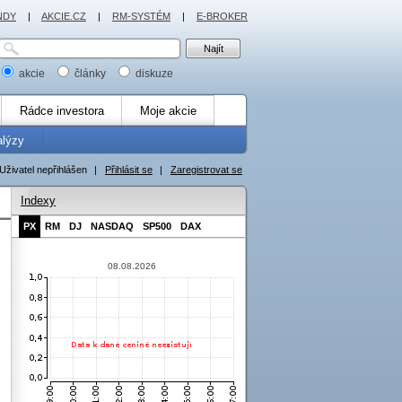
NDY
|
AKCIE.CZ
|
RM-SYSTÉM
|
E-BROKER
akcie
články
diskuze
Rádce investora
Moje akcie
alýzy
Uživatel nepřihlášen
|
Přihlásit se
|
Zaregistrovat se
Indexy
PX
RM
DJ
NASDAQ
SP500
DAX
08.08.2026