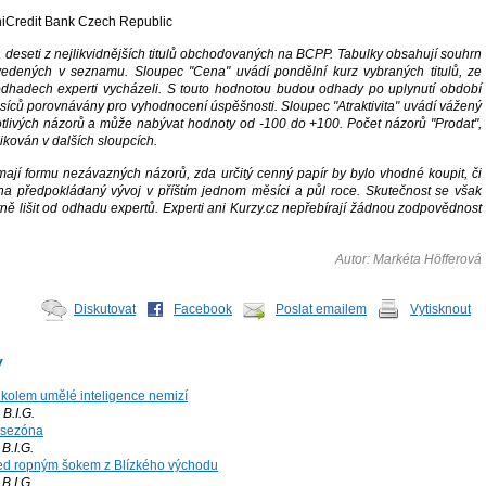
niCredit Bank Czech Republic
á deseti z nejlikvidnějších titulů obchodovaných na BCPP. Tabulky obsahují souhrn
edených v seznamu. Sloupec "Cena" uvádí pondělní kurz vybraných titulů, ze
odhadech experti vycházeli. S touto hodnotou budou odhady po uplynutí období
ěsíců porovnávány pro vyhodnocení úspěšnosti. Sloupec "Atraktivita" uvádí vážený
tlivých názorů a může nabývat hodnoty od -100 do +100. Počet názorů "Prodat",
likován v dalších sloupcích.
ají formu nezávazných názorů, zda určitý cenný papír by bylo vhodné koupit, či
a předpokládaný vývoj v příštím jednom měsíci a půl roce. Skutečnost se však
ně lišit od odhadu expertů. Experti ani Kurzy.cz nepřebírají žádnou zodpovědnost
Autor: Markéta Höfferová
Diskutovat
Facebook
Poslat emailem
Vytisknout
y
kolem umělé inteligence nemizí
B.I.G.
 sezóna
.I.G.
ed ropným šokem z Blízkého východu
.I.G.