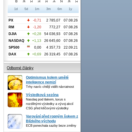
1d
5d
1m
3m
6m
1y
PX
-0,71
2 785,07
07.08.26
RM
-1,20
772,27
07.08.26
DJIA
+0,28
54 036,93
07.08.26
NASDAQ
+1,13
26 645,60
07.08.26
SP500
0,00
4 357,73
22.09.21
DAX
+0,69
26 319,45
07.08.26
Odborné články
Optimismus kolem umělé
inteligence nemizí
Trhy navíc chtějí vidět návratnost
Výsledková sezóna
Nasdaq pod tlakem, luxus s
rozdílnými výsledky a vývoj akcií
CSG před klíčovými výsledky
Varování před ropným šokem z
Blízkého východu
ECB ponechala sazby beze změny