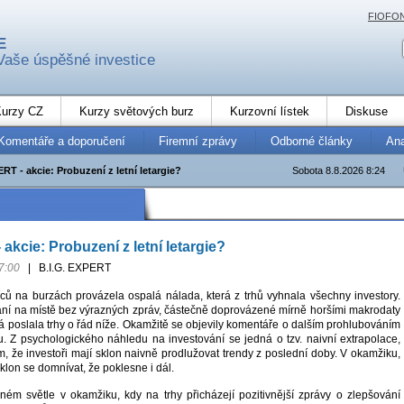
FIOFO
E
Vaše úspěšné investice
urzy CZ
Kurzy světových burz
Kurzovní lístek
Diskuse
Komentáře a doporučení
Firemní zprávy
Odborné články
An
RT - akcie: Probuzení z letní letargie?
Sobota 8.8.2026 8:24
akcie: Probuzení z letní letargie?
7:00
|
B.I.G. EXPERT
ců na burzách provázela ospalá nálada, která z trhů vyhnala všechny investory.
ní na místě bez výrazných zpráv, částečně doprovázené mírně horšími makrodaty
rá poslala trhy o řád níže. Okamžitě se objevily komentáře o dalším prohlubováním
. Z psychologického náhledu na investování se jedná o tzv. naivní extrapolace,
om, že investoři mají sklon naivně prodlužovat trendy z poslední doby. V okamžiku,
sklon se domnívat, že poklesne i dál.
jiném světle v okamžiku, kdy na trhy přicházejí pozitivnější zprávy o zlepšování