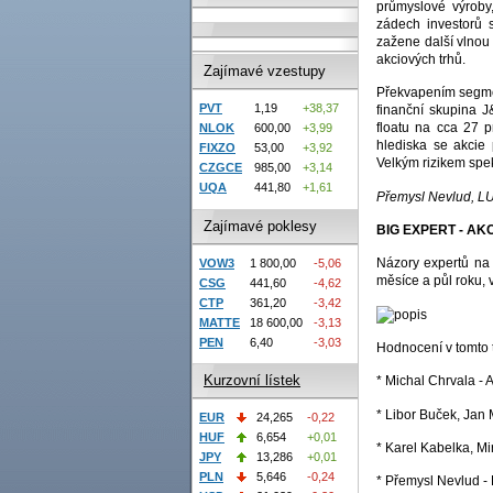
průmyslové výroby,
zádech investorů s
zažene další vlnou
akciových trhů.
Zajímavé vzestupy
Překvapením segmen
PVT
1,19
+38,37
finanční skupina J&
floatu na cca 27 p
NLOK
600,00
+3,99
hlediska se akcie
FIXZO
53,00
+3,92
Velkým rizikem spek
CZGCE
985,00
+3,14
UQA
441,80
+1,61
Přemysl Nevlud, 
Zajímavé poklesy
BIG EXPERT - AK
Názory expertů na 
VOW3
1 800,00
-5,06
měsíce a půl roku, 
CSG
441,60
-4,62
CTP
361,20
-3,42
MATTE
18 600,00
-3,13
PEN
6,40
-3,03
Hodnocení v tomto 
Kurzovní lístek
* Michal Chrvala - A
* Libor Buček, Jan
EUR
24,265
-0,22
HUF
6,654
+0,01
* Karel Kabelka, 
JPY
13,286
+0,01
PLN
5,646
-0,24
* Přemysl Nevlud