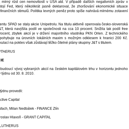
 mírný růst cen nemovitostí v USA atd. V případě dalších negativních zpráv v
tojí Fed, který několikrát jasně deklaroval, že zhoršování ekonomické situace
 finančních stimulů. Politika levných peněz proto spíše nahrává mírnému zotavení
tu SPAD se staly akcie Unipetrolu. Na titulu aktivně operovala česko-slovenská
T, která navýšila podíl ve společnosti na cca 10 procent. Snížila tak podíl free
rocent, zbytek akcií je v držení majoritního vlastníka PKN Orlen. Z technického
 pohybuje na úrovních lokálních maxim s možným odklesem k hranici 200 Kč.
ulací na pokles však zůstávají těžko čitelné plány skupiny J&T s titulem.
LUTHERUS
CIE
budoucí vývoj vybraných akcií na českém kapitálovém trhu v horizontu jednoho
v týdnu od 30. 8. 2010.
týdnu provedli:
ctive Capital
 Mach, Milan Nedbálek - FINANCE Zlín
Miroslav Hlavoň - GRANT CAPITAL
 - LUTHERUS