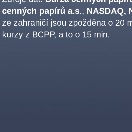
cenných papírů a.s.
,
NASDAQ, N
ze zahraničí jsou zpožděna o 20 m
kurzy z BCPP, a to o 15 min.