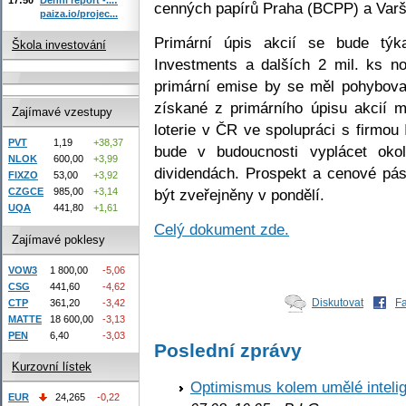
cenných papírů Praha (BCPP) a Varš
paiza.io/projec...
Primární úpis akcií se bude týk
Škola investování
Investments a dalších 2 mil. ks n
primární emise by se měl pohybova
získané z primárního úpisu akcií m
Zajímavé vzestupy
loterie v ČR ve spolupráci s firmou 
PVT
1,19
+38,37
bude v budoucnosti vyplácet ok
NLOK
600,00
+3,99
dividendách. Prospekt a cenové pá
FIXZO
53,00
+3,92
být zveřejněny v pondělí.
CZGCE
985,00
+3,14
UQA
441,80
+1,61
Celý dokument zde.
Zajímavé poklesy
VOW3
1 800,00
-5,06
CSG
441,60
-4,62
Diskutovat
F
CTP
361,20
-3,42
MATTE
18 600,00
-3,13
PEN
6,40
-3,03
Poslední zprávy
Kurzovní lístek
Optimismus kolem umělé inteli
EUR
24,265
-0,22