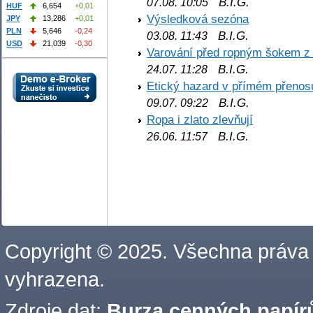
B.I.G.
07.08. 10:05
HUF
6,654
+0,01
Výsledková sezóna
JPY
13,286
+0,01
PLN
5,646
-0,24
B.I.G.
03.08. 11:43
USD
21,039
-0,30
Varování před ropným šokem z
B.I.G.
24.07. 11:28
Etický hazard v přímém přenos
B.I.G.
09.07. 09:22
Ropa i zlato zlevňují
B.I.G.
26.06. 11:57
Copyright © 2025. Všechna práva
vyhrazena.
Zdroje dat:
Burza cenných papírů