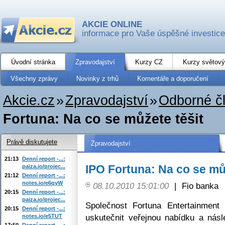
AKCIE ONLINE
informace pro Vaše úspěšné investice
Úvodní stránka
Zpravodajství
Kurzy CZ
Kurzy světový
Všechny zprávy
Novinky z trhů
Komentáře a doporučení
Akcie.cz
»
Zpravodajství
»
Odborné č
Fortuna: Na co se můžete těšit
Právě diskutujete
Zpravodajství
21:13
Denní report -...:
IPO Fortuna: Na co se mů
paiza.io/projec...
21:12
Denní report -...:
notes.io/e6qyW
08.10.2010 15:01:00
|
Fio banka
20:15
Denní report -...:
paiza.io/projec...
Společnost Fortuna Entertainmen
20:15
Denní report -...:
uskutečnit veřejnou nabídku a nás
notes.io/e5TUT
17:50
Denní report -...: