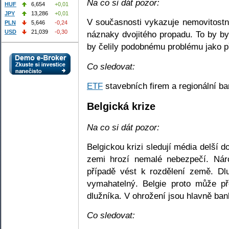
Na co si dát pozor:
HUF
6,654
+0,01
JPY
13,286
+0,01
V současnosti vykazuje nemovitostn
PLN
5,646
-0,24
USD
21,039
-0,30
náznaky dvojitého propadu. To by by
by čelily podobnému problému jako př
Co sledovat:
ETF
stavebních firem a regionální ba
Belgická krize
Na co si dát pozor:
Belgickou krizi sledují média delší d
zemi hrozí nemalé nebezpečí. Nár
případě vést k rozdělení země. Dl
vymahatelný. Belgie proto může př
dlužníka. V ohrožení jsou hlavně bank
Co sledovat: