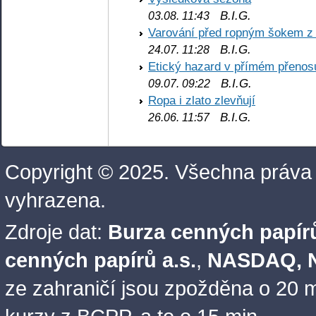
B.I.G.
03.08. 11:43
Varování před ropným šokem z
B.I.G.
24.07. 11:28
Etický hazard v přímém přenos
B.I.G.
09.07. 09:22
Ropa i zlato zlevňují
B.I.G.
26.06. 11:57
Copyright © 2025. Všechna práva
vyhrazena.
Zdroje dat:
Burza cenných papírů
cenných papírů a.s.
,
NASDAQ, N
ze zahraničí jsou zpožděna o 20 m