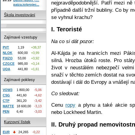
nejpravděpodobnější. Patří mezi ně
paiza.io/projec...
případně další tržní bubliny. Co by 
Škola investování
se vyhnul krachu?
I. Teroristé
Zajímavé vzestupy
Na co si dát pozor:
PVT
1,19
+38,37
Al-Kájda je na hranicích mezi Páki
NLOK
600,00
+3,99
FIXZO
53,00
+3,92
silná. Hrozba útoků roste. Pro stá
CZGCE
985,00
+3,14
život v neustálém nebezpečí velmi 
UQA
441,80
+1,61
snaží v těchto zemích dostat na svou
Zajímavé poklesy
dostávají i dál do Evropy a vnášejí n
VOW3
1 800,00
-5,06
Co sledovat:
CSG
441,60
-4,62
CTP
361,20
-3,42
Cenu
ropy
a plynu a také akcie sp
MATTE
18 600,00
-3,13
nebo Lockheed Martin.
PEN
6,40
-3,03
Kurzovní lístek
II. Druhý propad nemovitost
EUR
24,265
-0,22