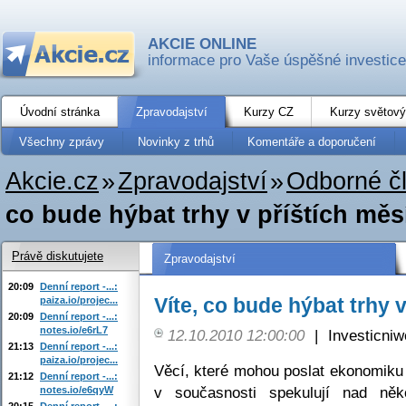
AKCIE ONLINE
informace pro Vaše úspěšné investice
Úvodní stránka
Zpravodajství
Kurzy CZ
Kurzy světový
Všechny zprávy
Novinky z trhů
Komentáře a doporučení
Akcie.cz
»
Zpravodajství
»
Odborné č
co bude hýbat trhy v příštích měs
Právě diskutujete
Zpravodajství
20:09
Denní report -...:
Víte, co bude hýbat trhy 
paiza.io/projec...
20:09
Denní report -...:
notes.io/e6rL7
12.10.2010 12:00:00
|
Investicniw
21:13
Denní report -...:
paiza.io/projec...
Věcí, které mohou poslat ekonomiku 
21:12
Denní report -...:
v současnosti spekulují nad něk
notes.io/e6qyW
20:15
Denní report -...: