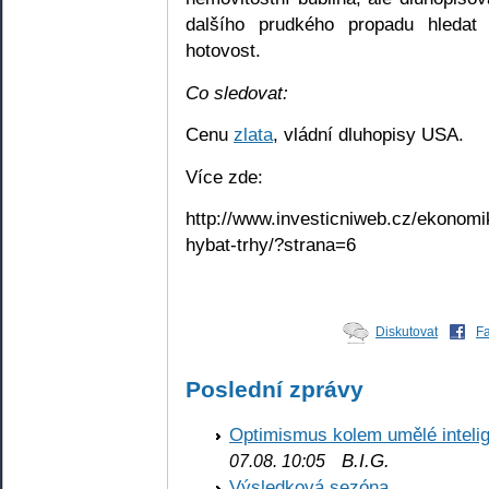
dalšího prudkého propadu hledat 
hotovost.
Co sledovat:
Cenu
zlata
, vládní dluhopisy USA.
Více zde:
http://www.investicniweb.cz/ekonomi
hybat-trhy/?strana=6
Diskutovat
F
Poslední zprávy
Optimismus kolem umělé inteli
B.I.G.
07.08. 10:05
Výsledková sezóna