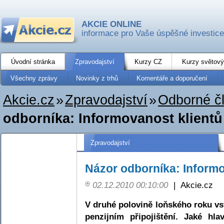
AKCIE ONLINE
informace pro Vaše úspěšné investice
Úvodní stránka
Zpravodajství
Kurzy CZ
Kurzy světový
Všechny zprávy
Novinky z trhů
Komentáře a doporučení
Akcie.cz
»
Zpravodajství
»
Odborné č
odborníka: Informovanost klientů
Zpravodajství
Názor odborníka: Informo
02.12.2010 00:10:00
|
Akcie.cz
V druhé polovině loňského roku vs
penzijním připojištění. Jaké hl