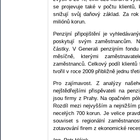
se projevuje také v počtu klientů, k
snižují svůj daňový základ. Za ro
miliónů korun.
Penzijní připojištění je vyhledáva
poskytují svým zaměstnancům. N
částky. V Generali penzijním fond
měsíčně, kterými zaměstnavate
zaměstnanců. Celkový podíl klientů
tvořil v roce 2009 přibližně jednu třet
Pro zajímavost. Z analýzy našeh
nejštědřejšími přispěvateli na penz
jsou firmy z Prahy. Na opačném pól
Rozdíl mezi nejvyšším a nejnižším
necelých 700 korun. Je velice pra
souviset s regionální zaměstnano
zotavování firem z ekonomické rece