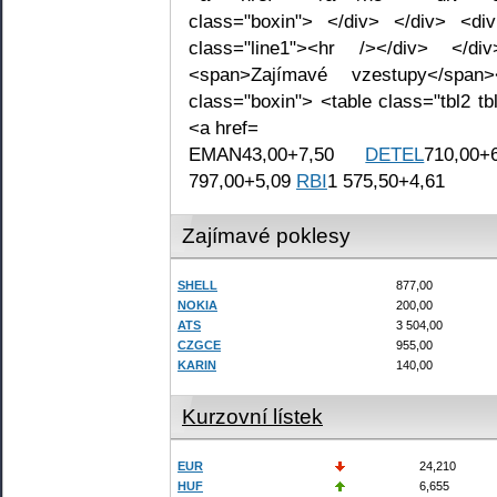
EMAN43,00+7,50
DETEL
710,00
797,00+5,09
RBI
1 575,50+4,61
Zajímavé poklesy
SHELL
877,00
NOKIA
200,00
ATS
3 504,00
CZGCE
955,00
KARIN
140,00
Kurzovní lístek
EUR
24,210
HUF
6,655