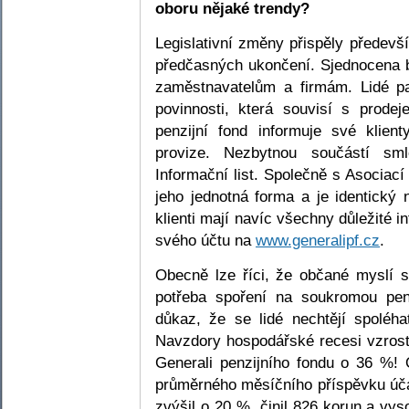
oboru nějaké trendy?
Legislativní změny přispěly předevš
předčasných ukončení. Sjednocena byl
zaměstnavatelům a firmám. Lidé pak
povinnosti, která souvisí s prodeje
penzijní fond informuje své klie
provize. Nezbytnou součástí sml
Informační list. Společně s Asociac
jeho jednotná forma a je identický 
klienti mají navíc všechny důležité 
svého účtu na
www.generalipf.cz
.
Obecně lze říci, že občané myslí st
potřeba spoření na soukromou pen
důkaz, že se lidé nechtějí spoléhat
Navzdory hospodářské recesi vzrostl
Generali penzijního fondu o 36 %! 
průměrného měsíčního příspěvku účas
zvýšil o 20 %, činil 826 korun a vys