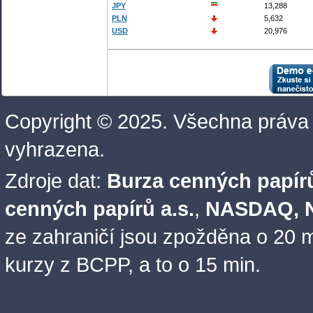
JPY
13,288
PLN
5,632
USD
20,976
Copyright © 2025. Všechna práva
vyhrazena.
Zdroje dat:
Burza cenných papírů
cenných papírů a.s.
,
NASDAQ, N
ze zahraničí jsou zpožděna o 20 m
kurzy z BCPP, a to o 15 min.